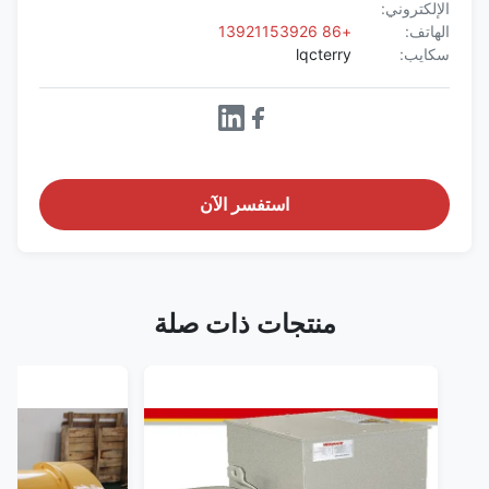
الإلكتروني:
الهاتف:
+86 13921153926
سكايب:
lqcterry
استفسر الآن
منتجات ذات صلة