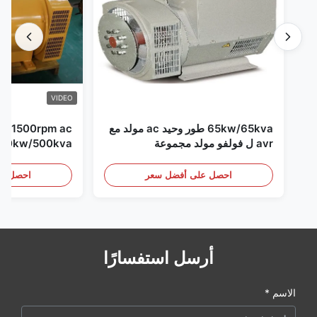
VIDEO
65kw/65kva طور وحيد ac مولد مع
pm ac
avr ل فولفو مولد مجموعة
مجموعة
احصل على أفضل سعر
احصل عل
أرسل استفسارًا
الاسم *