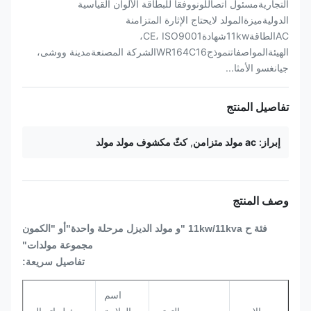
التجاريةمسئول اتصاللونووفقا للبطاقة الألوان القياسية
الدوليةميزةالمولد لايحتاج الإثارة المتزامنة
ACالطاقة11kwشهادةCE، ISO9001،
الهيئةالمواصفاتنموذجWR164C16الشركة المصنعةمدينة ووشى،
جيانغسو الأمثا...
تفاصيل المنتج
إبراز:
ac مولد متزامن
,
كثّ مكشوف مولد مولد
وصف المنتج
فئة ح
11kw/11kva
"و مولد الديزل مرحلة واحدة"
أو "الكمون
مجموعة مولدات"
تفاصيل سريعة:
اسم