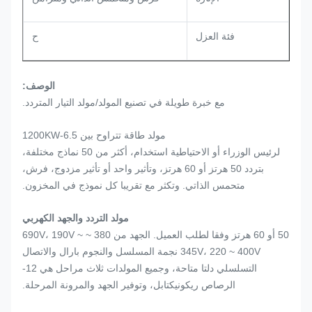
فئة العزل
ح
الوصف:
مع خبرة طويلة في تصنيع المولد/مولد التيار المتردد.
مولد طاقة تتراوح بين 6.5-1200KW
لرئيس الوزراء أو الاحتياطية استخدام، أكثر من 50 نماذج مختلفة،
بتردد 50 هرتز أو 60 هرتز، وتأثير واحد أو تأثير مزدوج، فرش،
متحمس الذاتي. وتكثر مع تقريبا كل نموذج في المخزون.
مولد التردد والجهد الكهربي
50 أو 60 هرتز وفقا لطلب العميل. الجهد من 380 ~ 690V، 190V ~
345V، 220 ~ 400V نجمة المسلسل والنجوم بارال والاتصال
التسلسلي دلتا متاحة، وجميع المولدات ثلاث مراحل هي 12-
الرصاص ريكونيكتابل، وتوفير الجهد والمرونة المرحلة.