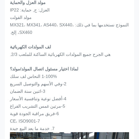
مولد العزل والحماية
العزل: ح, حماية: IP22
مولد الفولت
النموذج نستخدمها بما في ذلك: MX321، MX341، AS440، SX440،
SX460، إلخ.
لف المولدات الكهربائية
هي الجرح جميع المولدات الكهربائية الساكنة للملعب 2/3.
لماذا اختيار مسئول اتصال المولد/مولد؟
1-100% النحاس لف سلك
2-وفي الأسهم والتوصيل السريع
3-اثنين سنة الضمان
4-أفضل نوعية وتنافسية الأسعار
5-مرتين غمس التشريب الفراغ
6-فريق مراقبة الجودة قوية
7-CE، ISO9001
7. خدمة ما بعد البيع جيدة