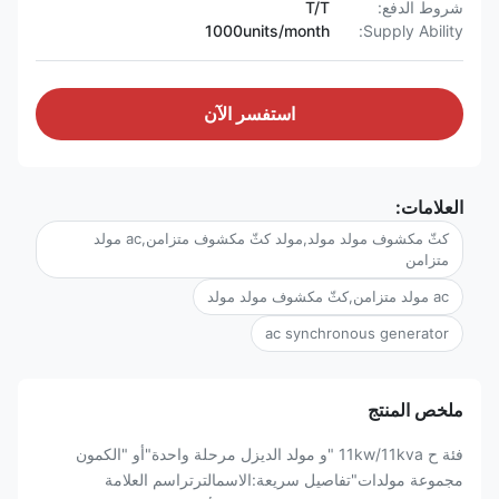
شروط الدفع:
T/T
1000units/month
Supply Ability:
استفسر الآن
العلامات:
كثّ مكشوف مولد مولد,مولد كثّ مكشوف متزامن,ac مولد
متزامن
ac مولد متزامن,كثّ مكشوف مولد مولد
ac synchronous generator
ملخص المنتج
فئة ح 11kw/11kva "و مولد الديزل مرحلة واحدة"أو "الكمون
مجموعة مولدات"تفاصيل سريعة:الاسمالترتراسم العلامة