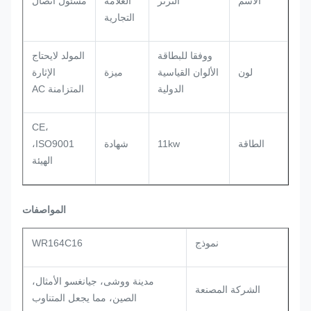
الاسم
الترتر
العلامة
مسئول اتصال
التجارية
ووفقا للبطاقة
المولد لايحتاج
لون
الألوان القياسية
ميزة
الإثارة
الدولية
المتزامنة AC
CE،
الطاقة
11kw
شهادة
ISO9001،
الهيئة
المواصفات
نموذج
WR164C16
مدينة ووشى، جيانغسو الأمثال،
الشركة المصنعة
الصين، مما يجعل المتناوب