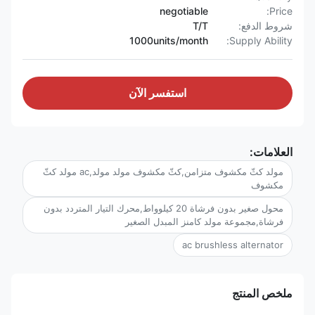
negotiable
Price:
شروط الدفع:
T/T
1000units/month
Supply Ability:
استفسر الآن
العلامات:
مولد كثّ مكشوف متزامن,كثّ مكشوف مولد مولد,ac مولد كثّ
مكشوف
محول صغير بدون فرشاة 20 كيلوواط,محرك التيار المتردد بدون
فرشاة,مجموعة مولد كامنز المبدل الصغير
ac brushless alternator
ملخص المنتج