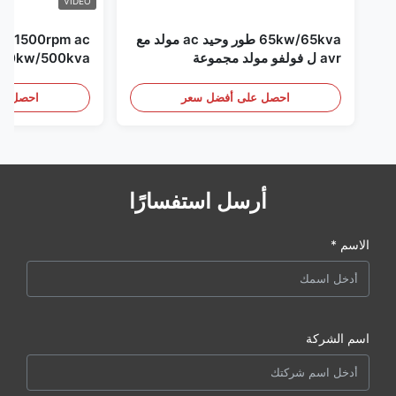
VIDEO
65kw/65kva طور وحيد ac مولد مع
pm ac
avr ل فولفو مولد مجموعة
مجموعة
احصل على أفضل سعر
احصل عل
أرسل استفسارًا
الاسم *
اسم الشركة