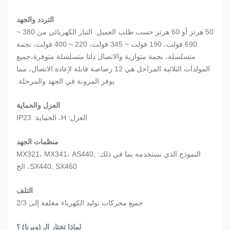
التردد والجهد
50 هرتز أو 60 هرتز حسب طلب العميل. التيار الكهربائي من 380 ~
690 فولت، 190 فولت ~ 345 فولت، 220 ~ 400 فولت، نجمة
متسلسلة، نجمة متوازية والاتصال دلتا متسلسلة متوفرة،جميع
المولدات الثلاثية المراحل هي 12 رصاصة قابلة لإعادة الاتصال، مما
يوفر المرونة في الجهد والمرحلة.
العزل والحماية
العزل: H، الحماية: IP23
منظمات الجهد
النموذج الذي نستخدمه بما في ذلك: MX321، MX341، AS440,
SX440, SX460، الخ
التلف
جميع محركات توليد الكهرباء مغلفة إلى 2/3
لماذا تختار الـ (ويرنا) ؟