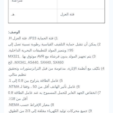
متزامنة
فئة العزل
هـ
الوصف:
1) فئة الحماية IP23، فئة العزل H.
2) يمكن أن تتقبل حماية التلفيف القياسية رطوبة نسبية تصل إلى
95٪ ويتميز المولد للتطبيقات البحرية الداخلية.
3) يتم تجهيز المولد بدون فرشاة مع AVR موثوق بها. MX321,
MX341, AS440, SX440, SX460، الخ
4) تكيّف مع أنظمة الإثارة، مدعومة من قبل الترانزستورات وتحقيق
تنظيم مثالي.
5) عامل الطاقة يتراوح بين 0.8 إلى 1.
6) عامل تأثير الهاتف أقل من 50 ، وفقا لـ NTMA.
7) انخفاض الجهد العابر للحمل المسموح به عند عامل الطاقة 0.8
أقل من 18٪.
8) معيار الإفراط حسب NEMA.
9) جميع محركات توليد الكهرباء مغلقة إلى 2/3 من الطوق.