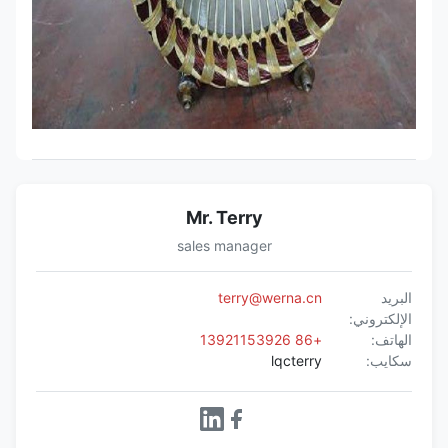
Mr. Terry
sales manager
البريد
terry@werna.cn
الإلكتروني:
الهاتف:
+86 13921153926
سكايب:
lqcterry