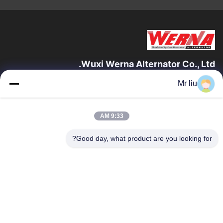
Wuxi Werna Alternator Co., Ltd.
Mr liu
روابط سريعة
المنزل
المنتجات
9:33 AM
فيديوهات
حولنا
جولة في المصنع
مراقبة الجودة
Good day, what product are you looking for?
اتصل بنا
اطلب اقتباس
أخبار
اتصل بنا
0086-510-88261858-303
0086-510-88260858