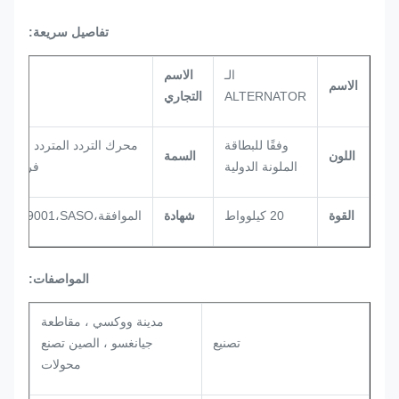
تفاصيل سريعة:
الـ
الاسم
الاسم
فيرنا
ALTERNATOR
التجاري
وفقًا للبطاقة
محرك التردد المتردد بدون
اللون
السمة
الملونة الدولية
فرشاة
القوة
20 كيلوواط
شهادة
الموافقة،ISO9001،SASO
المواصفات:
مدينة ووكسي ، مقاطعة
تصنيع
جيانغسو ، الصين تصنع
محولات