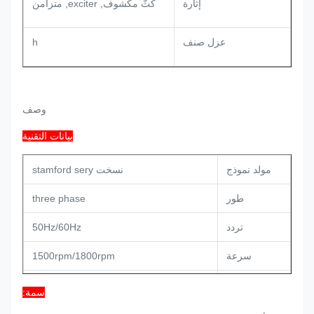
إثارة
كثّ مكشوف, exciter, متزامن
عزل صنف
h
وصف
بيانات التقنية
مولد نموذج
نسخت stamford sery
طور
three phase
تردد
50Hz/60Hz
سرعة
1500rpm/1800rpm
إنتاج مدى
8.1-2200KVA
سمة:
إتجاه وحيد, 4-pole, كثّ مكشوف, h صنف