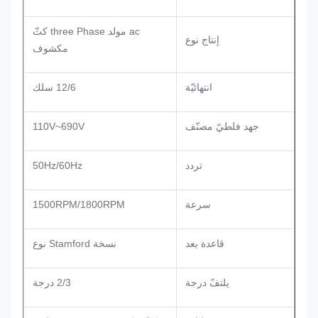
ac مولد three Phase كثّ
إنتاج نوع
مكشوف
انتهائيّة
12/6 سلك
جهد فلطيّ مصنّف
110V~690V
تردد
50Hz/60Hz
سرعة
1500RPM/1800RPM
قاعدة بعد
نسخة Stamford نوع
يلتفّ درجة
2/3 درجة