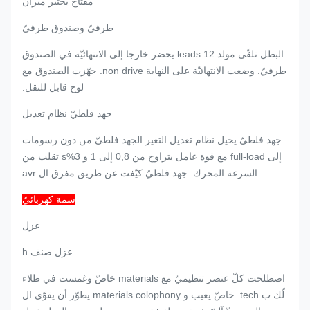
مفتاح يختبر ميزان
طرفيّ وصندوق طرفيّ
البطل تلقّى مولد 12 leads يحضر خارجا إلى الانتهائيّة في الصندوق
طرفيّ. وضعت الانتهائيّة على النهاية non drive. جهّزت الصندوق مع
لوح قابل للنقل.
جهد فلطيّ نظام تعديل
جهد فلطيّ يحيل نظام تعديل التغير الجهد فلطيّ من دون رسومات
إلى full-load مع قوة عامل يتراوح من 0,8 إلى 1 و 3%s تقلب من
السرعة المحرك. جهد فلطيّ كيّفت عن طريق مفرق ال avr
سمة كهربائيّ
عزل
عزل صنف h
اصطلحت كلّ عنصر تنظيميّ مع materials خاصّ وغمست في طلاء
لّك ب tech. خاصّ يغيب و materials colophony يطوّر أن يقوّي ال