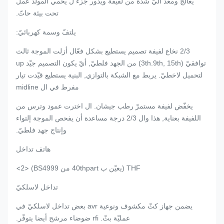
يعالج ومعدّ آليّ شدة من لفيفة ويدور جزء ل يحمي المولد عمل
تحت بيئة حاتّ.
يلتفّ وسمة كهربائيّ:
2/3 نخاع لفيفة تصميم يستطيع بشكل فعّال أزلت الموجة ثالث
توافقيّ (3th.9th, 15th) من الجهد فلطيّ, أيّ يكون التصميم جيّد up
لتحميل لاخطيّ. يربط مع الشبكة بالتوازي, البنية يستطيع قيّدت تيار
مفرط في ال midline
يخفّض لفيفة مستمرّ رطب جيشان. ال اخترت عمود وترس من
اللفيفة بعناية, هذا وال 2/3 درجة مساعدة أن يفحص الموجة إلتواء
وإنتاج جهد فلطيّ.
هاتف تداخل
<2>
THF (يعيّن ب 40thpart من BS4999)
تداخل لاسلكيّ
يضمن جهاز كثّ مكشوف ونوعية avr بعض تداخل لاسلكيّ في
عمليّة بثّ. rfi ضوضاء مرشح أيضا يتوفّر.