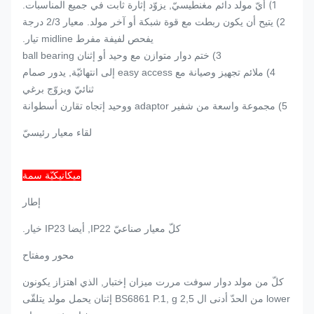
1)
أيّ مولد دائم مغنطيسيّ, يزوّد إثارة ثابت في جميع المناسبات.
رمز
عزل, IP23
2) يتيح أن يكون ربطت مع قوة شبكة أو آخر مولد. معيار 2/3 درجة
يفحص لفيفة مفرط midline تيار.
شكل موجة
<1>
ما من تحميل
3) ختم دوار متوازن مع وحيد أو إثنان ball bearing
إلتواء
4) ملائم تجهيز وصيانة مع easy access إلى انتهائيّة, يدور صمام
ثنائيّ ويزوّج برغي
<2>
THF
THF/TIF
5) مجموعة واسعة من شفير adaptor ووحيد إتجاه تقارن أسطوانة
لقاء معيار رئيسيّ
ميكانيكيّة سمة
إطار
كلّ معيار صناعيّ IP22, أيضا IP23 خيار.
محور ومفتاح
كلّ من مولد دوار سوفت مررت ميزان إختبار, الذي اهتزاز يكونون
lower من الحدّ أدنى ال BS6861 P.1, g 2,5 إثنان يحمل مولد يتلقّى