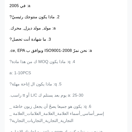
a: في 2005
2. ماذا يكون منتوجك رئيسيّ?
a: مولد, مولد ديزل, محرك.
3. ما شهادة أنت تحصل?
a: نحن نمرّ ISO9001-2008 ويوافق ب ce, EPA.
4. q: ماذا يكون MOQ ك من هذا مادة?
a: 1-10PCS
5. q: ماذا يكون ال إتاحة مهلة?
a: 25-30 يوم بعد يستلم ك L/C أو tt راسب.
6. q: يكون هو جميعا يصحّ أن يجعل زبون خاصّة _
إسم_أسامي_أسماء العلامة_العلامة_العلامات_العلامة _
التجارية_التجارية_التجاريات_التجارية?
a: نحن يستطيع كنت ك oem صناعة مع إجازتك الإشارة.