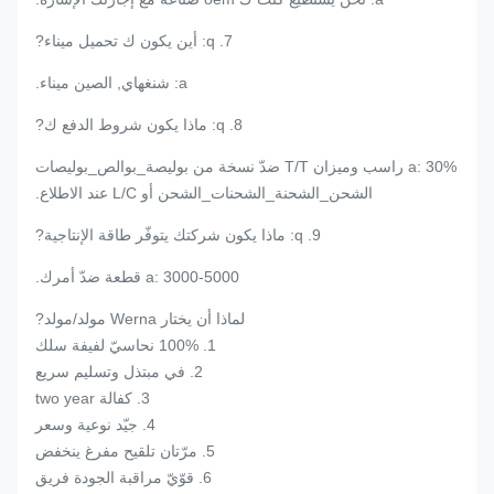
7. q: أين يكون ك تحميل ميناء?
a: شنغهاي, الصين ميناء.
8. q: ماذا يكون شروط الدفع ك?
a: 30% راسب وميزان T/T ضدّ نسخة من بوليصة_بوالص_بوليصات
الشحن_الشحنة_الشحنات_الشحن أو L/C عند الاطلاع.
9. q: ماذا يكون شركتك يتوفّر طاقة الإنتاجية?
a: 3000-5000 قطعة ضدّ أمرك.
لماذا أن يختار Werna مولد/مولد?
1. 100% نحاسيّ لفيفة سلك
2. في مبتذل وتسليم سريع
3. كفالة two year
4. جيّد نوعية وسعر
5. مرّتان تلقيح مفرغ ينخفض
6. قوّيّ مراقبة الجودة فريق