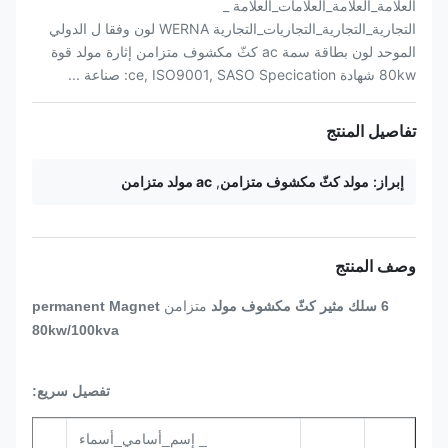
العلامة_العلامة_العلامات_العلامة _
التجارية_التجارية_التجاريات_التجارية WERNA لون وفقا ل الدولي
الموحد لون بطاقة سمة ac كثّ مكشوف متزامن إثارة مولد قوة
80kw شهادة ce, ISO9001, SASO Specication: صناعة ...
تفاصيل المنتج
إبراز:
مولد كثّ مكشوف متزامن
,
ac مولد متزامن
وصف المنتج
متزامن
6 سلك
مثير كثّ مكشوف مولد
permanent Magnet
80kw/100kva
تفصيل سريع:
_ إسم_أسامي_أسماء