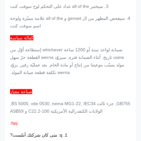
3.
سيختبر all of the عداد على التحكم لوح سوفت كنت
4.
سيفحص المظهر من ال genset و all of the علامة مميّزة ولوحة
اسم سوفت كنت
كفالة سياسة
ضمانة لواحد سنة أو 1200 ساعة whichever إستطاعة أوّل من
usine تاريخ. أثناء الضمانة فترة, سيزوّد werna القطعة حرّ سهل
مولد يسبّب بنوعيتنا من إنتاج أو مادة الخام. بعد عمليّة زفير, يزوّد
werna تكلفة قطعة صيانة المولد.
صناعة معيار
GB755, جزء ثالث BS 5000, vde 0530, nema MG1-22, IEC34,
الولايات الكنفدرالية الأمريكية C22.2-100 و ASB59
faq:
1. q: متى كان شركتك أسّست?