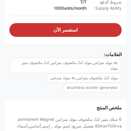
شروط الدفع:
T/T
1000units/month
Supply Ability:
استفسر الآن
العلامات:
ac مولد متزامن,مولد كثّ مكشوف متزامن,كثّ مكشوف مثير
مولد
مولد كثّ مكشوف متزامن,ac مولد متزامن
brushless exciter generator
ملخص المنتج
6 سلك مثير كثّ مكشوف مولد متزامن permanent Magnet
80kw/100kva تفصيل سريع: إسم مولد _ إسم_أسامي_أسماء