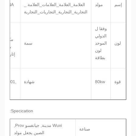
إسم
مولد
العلامة_العلامة_العلامات_العلامة _
WERNA
التجارية_التجارية_التجاريات_التجارية
وفقا ل
ac كث
الدولي
مكشوف
لون
الموحد
سمة
متزامن
لون
إثارة مول
بطاقة
ce,
قوة
80kw
شهادة
ISO9001,
SASO
Specication:
Wuxi مدينة, جيانغسو Prov,
صناعة
الصين يجعل مولد