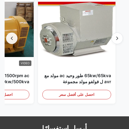
VIDEO
65kw/65kva طور وحيد ac مولد مع
pm ac
avr ل فولفو مولد مجموعة
مجموعة
احصل على أفضل سعر
احصل عل
أرسل استفسارًا