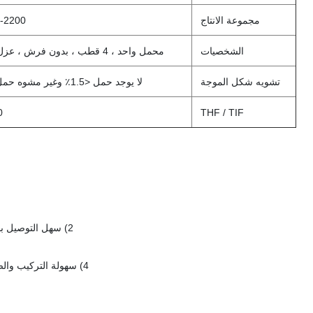
مجموعة الانتاج
8.1-2200 كيلو فو
الشخصيات
محمل واحد ، 4 قطب ، بدون فرش ، عزل من الفئة H ، IP23
تشويه شكل الموجة
لا يوجد حمل <1.5٪ وغير مشوه حمل خطي متوازن <5٪
0
THF / TIF
2) سهل التوصيل بشبكة الطاقة أو مولدات أخرى.تتحقق اللفات القياسية 2/3 من تيار خط الوسط الزائد.
4) سهولة التركيب والصيانة مع سهولة الوصول إلى المحطات ، والصمامات الثنائية الدوارة ومسامير التوصيل