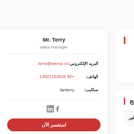
Mr. Terry
sales manager
البريد الإلكتروني:
terry@werna.cn
الهاتف:
+86 13921153926
سكايب:
lqcterry
ج
طور
استفسر الآن