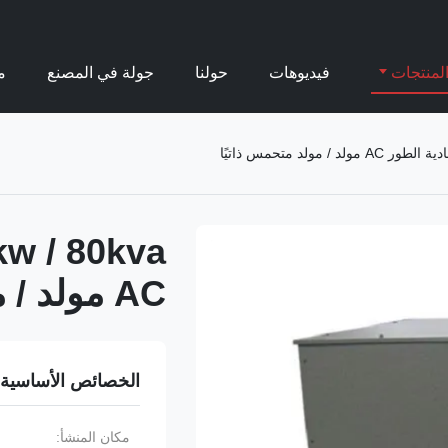
لمنتجات
فيديوهات
حولنا
جولة في المصنع
م
AC مولد / مولد متحمس ذاتيًا
الخصائص الأساسية
مكان المنشأ: