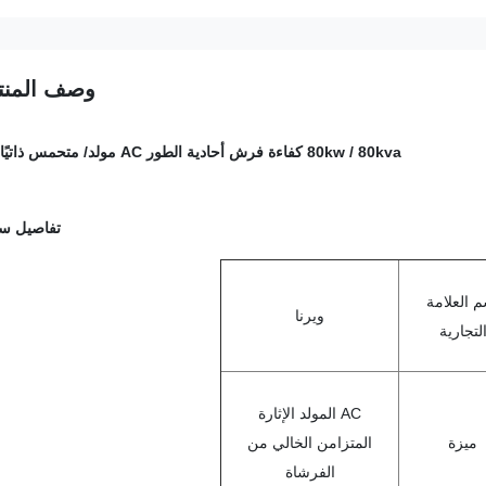
وصف المنت
80kw / 80kva كفاءة فرش أحادية الطور AC مولد
/ متحمس ذاتيًا
تفاصيل سر
 العلامة
ويرنا
لتجارية
AC المولد الإثارة
ميزة
المتزامن الخالي من
الفرشاة