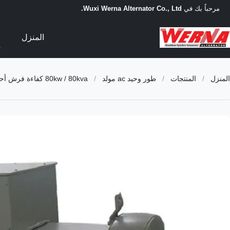
مرحباً بك في
Wuxi Werna Alternator Co., Ltd.
المنزل
ا
المنزل
/
المنتجات
/
طور وحيد ac مولد
/
80kw / 80kva كفاءة فرش أحادية الطور AC مولد / مولد متحمس ذاتيًا