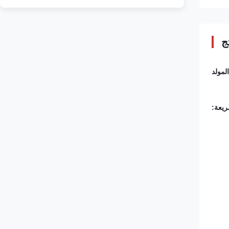
ج
المولد
يعة: