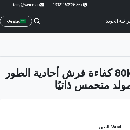
terry@werna.cn
+86 13921153926
راقبة الجودة
Arabic
80kw / 80kva كفاءة فرش أحادية الطور
Wuxi, الصين