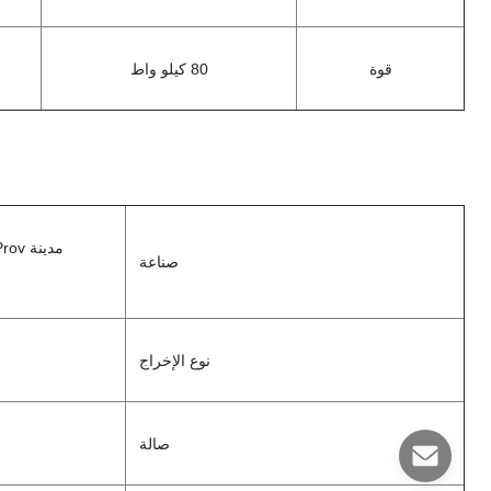
قوة
80 كيلو واط
صناعة
نوع الإخراج
صالة