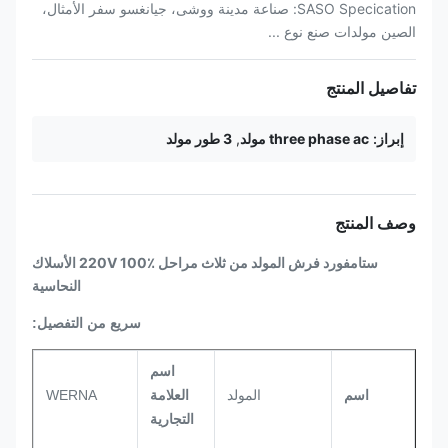
SASO Specication: صناعة مدينة ووشى، جيانغسو سفر الأمثال،
الصين مولدات صنع نوع ...
تفاصيل المنتج
إبراز:
three phase ac مولد
,
3 طور مولد
وصف المنتج
ستامفورد فرش المولد من ثلاث مراحل 220V 100٪ الأسلاك
النحاسية
سريع من التفصيل:
اسم
اسم
المولد
العلامة
WERNA
التجارية