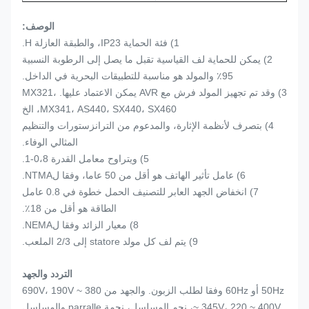
الوصف:
1) فئة الحماية IP23، والطبقة العازلة H.
2) يمكن للحماية لف القياسية تقبل ما يصل إلى الرطوبة النسبية
95٪ والمولد هو مناسبة للتطبيقات البحرية في الداخل.
3) وقد تم تجهيز المولد فرش مع AVR يمكن الاعتماد عليها.
MX321،
MX341، AS440، SX440، SX460، الخ
4) بتصرف لأنظمة الإثارة، والمدعوم من الترانزستورات والتنظيم
المثالي الوفاء.
5) ويتراوح معامل القدرة 0،8-1.
6) عامل تأثير الهاتف هو أقل من 50 عاما، وفقا لNTMA.
7) انخفاض الجهد العابر للتصنيف الحمل خطوة في 0.8 عامل
الطاقة هو أقل من 18٪.
8) معيار الزائد وفقا لNEMA.
9) يتم لف كل مولد statore إلى 2/3 الملعب.
التردد والجهد
50Hz أو 60Hz وفقا لطلب الزبون.
والجهد من 380 ~ 690V، 190V
~ 345V، 220 ~ 400V، نجم المسلسل، نجمة parralle والمسلسل