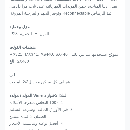
اتصال دلتا المتاحة، جميع المولدات الكهربائية على ثلاث مراحل هي
12 الرصاص reconnectable، وتوفير الجهد والمرحلة المرونة.
عزل وحماية
العزل: H، الحماية: IP23
منظمات الفولت
نموذج نستخدمها بما في ذلك: MX321، MX341، AS440، SX440،
SX460، الخ
لف
يتم لف كل ساكن مولد ل2/3 الملعب
لماذا لاختيار Werna المولد / مولد؟
1. 100٪ النحاس متعرجا الأسلاك
2. في الأوراق المالية، وسرعة التسليم
الضمان 3. لمدة سنتين
4. أفضل نوعية وتنافسية الأسعار