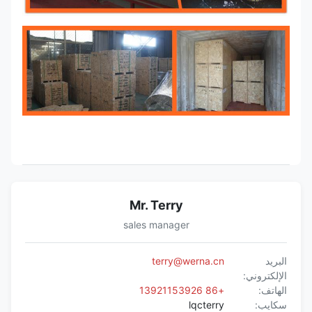
Mr. Terry
sales manager
البريد
terry@werna.cn
الإلكتروني:
الهاتف:
+86 13921153926
سكايب:
lqcterry