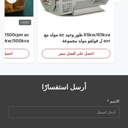
VIDEO
65kw/65kva طور وحيد ac مولد مع
pm ac
avr ل فولفو مولد مجموعة
مجموعة
احصل على أفضل سعر
احصل عل
أرسل استفسارًا
الاسم *