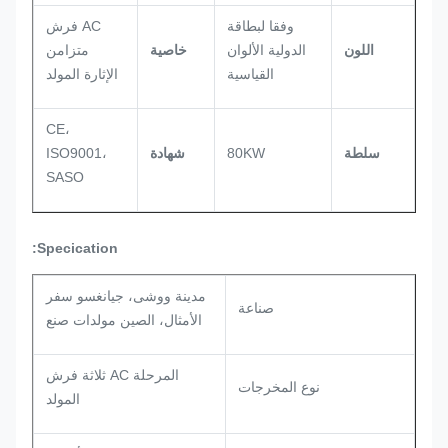
وفقا لبطاقة
AC فرش
اللون
الدولية الألوان
خاصية
متزامن
القياسية
الإثارة المولد
CE،
سلطة
80KW
شهادة
ISO9001،
SASO
Specication:
مدينة ووشى، جيانغسو سفر
صناعة
الأمثال، الصين مولدات صنع
المرحلة AC ثلاثة فرش
نوع المخرجات
المولد