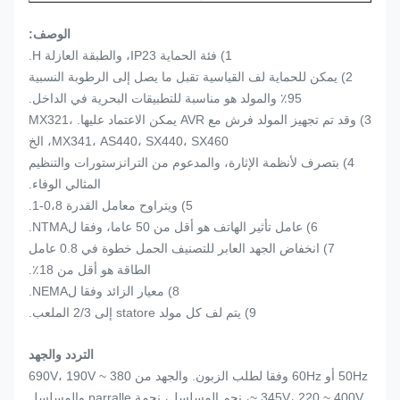
الوصف:
1) فئة الحماية IP23، والطبقة العازلة H.
2) يمكن للحماية لف القياسية تقبل ما يصل إلى الرطوبة النسبية
95٪ والمولد هو مناسبة للتطبيقات البحرية في الداخل.
3) وقد تم تجهيز المولد فرش مع AVR يمكن الاعتماد عليها.
MX321،
MX341، AS440، SX440، SX460، الخ
4) بتصرف لأنظمة الإثارة، والمدعوم من الترانزستورات والتنظيم
المثالي الوفاء.
5) ويتراوح معامل القدرة 0،8-1.
6) عامل تأثير الهاتف هو أقل من 50 عاما، وفقا لNTMA.
7) انخفاض الجهد العابر للتصنيف الحمل خطوة في 0.8 عامل
الطاقة هو أقل من 18٪.
8) معيار الزائد وفقا لNEMA.
9) يتم لف كل مولد statore إلى 2/3 الملعب.
التردد والجهد
50Hz أو 60Hz وفقا لطلب الزبون.
والجهد من 380 ~ 690V، 190V
~ 345V، 220 ~ 400V، نجم المسلسل، نجمة parralle والمسلسل