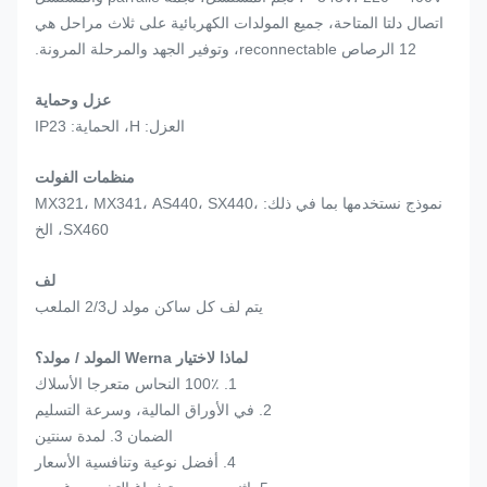
اتصال دلتا المتاحة، جميع المولدات الكهربائية على ثلاث مراحل هي
12 الرصاص reconnectable، وتوفير الجهد والمرحلة المرونة.
عزل وحماية
العزل: H، الحماية: IP23
منظمات الفولت
نموذج نستخدمها بما في ذلك: MX321، MX341، AS440، SX440،
SX460، الخ
لف
يتم لف كل ساكن مولد ل2/3 الملعب
لماذا لاختيار Werna المولد / مولد؟
1. 100٪ النحاس متعرجا الأسلاك
2. في الأوراق المالية، وسرعة التسليم
الضمان 3. لمدة سنتين
4. أفضل نوعية وتنافسية الأسعار