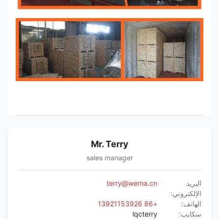
Mr. Terry
sales manager
البريد
terry@werna.cn
الإلكتروني:
الهاتف:
+86 13921153926
سكايب:
lqcterry