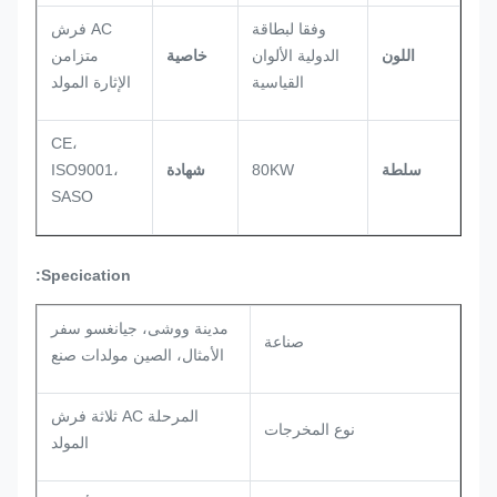
وفقا لبطاقة
AC فرش
اللون
الدولية الألوان
خاصية
متزامن
القياسية
الإثارة المولد
CE،
سلطة
80KW
شهادة
ISO9001،
SASO
Specication:
مدينة ووشى، جيانغسو سفر
صناعة
الأمثال، الصين مولدات صنع
المرحلة AC ثلاثة فرش
نوع المخرجات
المولد