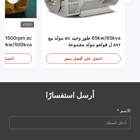
VIDEO
65kw/65kva طور وحيد ac مولد مع
pm ac
avr ل فولفو مولد مجموعة
مجموعة
احصل على أفضل سعر
احصل عل
أرسل استفسارًا
الاسم *