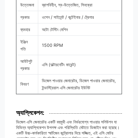
উত্তেজনা
ব্রাশবিহীন, স্ব-উত্তেজিত, সিনক্রো
প্রকার
ওপেন / সাইলেন্ট / কন্টেইনার / ট্রেলার
ব্যবহার
অটো টেস্টিং মেশিন
ইঞ্জিন
1500 RPM
গতি
আউটপুট
এসি (অল্টারনেটিং কারেন্ট)
প্রকার
ডিজেল পাওয়ার জেনারেটর, ডিজেল পাওয়ার জেনারেটর,
বিবরণ
ইন্ডাস্ট্রিয়াল এসি জেনারেটর ইউনিট
অ্যাপ্লিকেশন:
ডিজেল এসি জেনারেটর একটি বহুমুখী এবং নির্ভরযোগ্য পাওয়ার সলিউশন যা
বিভিন্ন অ্যাপ্লিকেশন উপলক্ষ এবং পরিস্থিতি মেটাতে ডিজাইন করা হয়েছে।
একটি উচ্চ-কার্যকারিতা স্মার্টজেন কন্ট্রোলার দিয়ে সজ্জিত, এই এসি মোটর