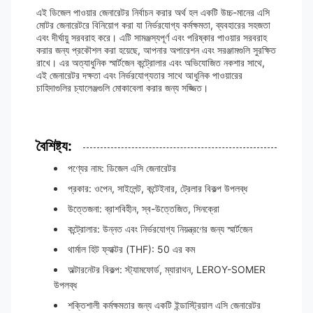
এই ডিজেল পাওয়ার জেনারেটর নির্বাচন করার অর্থ হল একটি উচ্চ-মানের এসি
মোটর জেনারেটরে বিনিয়োগ করা যা নির্ভরযোগ্য কর্মক্ষমতা, ব্যবহারের সহজতা
এবং দীর্ঘায়ু সরবরাহ করে। এটি সামঞ্জস্যপূর্ণ এবং পরিষ্কার পাওয়ার সরবরাহ
করার জন্য প্রকৌশল করা হয়েছে, আপনার অপারেশন এবং সরঞ্জামগুলি সুরক্ষিত
রাখে। এর অত্যাধুনিক স্মার্টজেন কন্ট্রোলার এবং অভিযোজিত নকশার সাথে,
এই জেনারেটর দক্ষতা এবং নির্ভরযোগ্যতার সাথে আধুনিক পাওয়ারের
চাহিদাগুলির চ্যালেঞ্জগুলি মোকাবেলা করার জন্য সজ্জিত।
বৈশিষ্ট্য:
পণ্যের নাম: ডিজেল এসি জেনারেটর
প্রকার: ওপেন, সাইলেন্ট, কন্টেইনার, ট্রেলার বিকল্প উপলব্ধ
উত্তেজনা: ব্রাশবিহীন, স্ব-উত্তেজিত, সিনক্রো
কন্ট্রোলার: উন্নত এবং নির্ভরযোগ্য নিয়ন্ত্রণের জন্য স্মার্টজেন
থার্মাল হিট ফ্যাক্টর (THF): 50 এর কম
অল্টারনেটর বিকল্প: স্ট্যামফোর্ড, ম্যারাথন, LEROY-SOMER
উপলব্ধ
শক্তিশালী কর্মক্ষমতার জন্য একটি ইন্ডাস্ট্রিয়াল এসি জেনারেটর