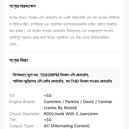
পণ্যের সারসংক্ষেপ
পণ্যের বিবরণ: ডিজেল এসি জেনারেটর হল একটি শক্তিশালী এবং দক্ষ পাওয়ার সলিউশন
যা বিভিন্ন শিল্প, বাণিজ্যিক এবং আবাসিক অ্যাপ্লিকেশনগুলির চাহিদা মেটাতে ডিজাইন
করা হয়েছে। এই ডিজেল পাওয়ার জেনারেটর নির্ভরযোগ্য এবং সামঞ্জস্যপূর্ণ পাওয়ার
আউটপুট সরবরাহ করার জন্য উন্নত প্রকৌশল এবং উচ্চ-মানের উপাদানগুলিকে
একত্...
পণ্যের বিবরণ
বিশেষভাবে তুলে ধরা:
1500RPM ডিজেল এসি জেনারেটর
,
স্মার্টজেন কন্ট্রোলার এসি মোটর জেনারেটর
,
কম THD ডিজেল পাওয়ার জেনারেটর
Tif:
<50
Engine Brand:
Cummins / Perkins / Deutz / Yanmar
(varies By Model)
Chuck Diameter:
800(chunk With 3 Jaws)mm
Thf:
<50
Output Type:
AC (Alternating Current)