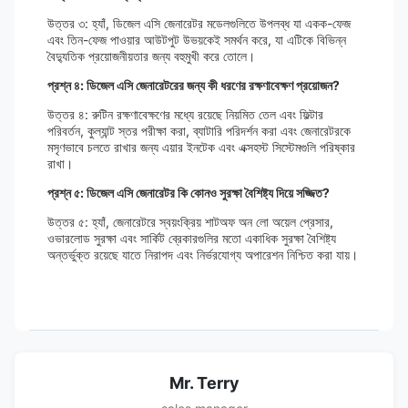
উত্তর ৩: হ্যাঁ, ডিজেল এসি জেনারেটর মডেলগুলিতে উপলব্ধ যা একক-ফেজ
এবং তিন-ফেজ পাওয়ার আউটপুট উভয়কেই সমর্থন করে, যা এটিকে বিভিন্ন
বৈদ্যুতিক প্রয়োজনীয়তার জন্য বহুমুখী করে তোলে।
প্রশ্ন ৪: ডিজেল এসি জেনারেটরের জন্য কী ধরণের রক্ষণাবেক্ষণ প্রয়োজন?
উত্তর ৪: রুটিন রক্ষণাবেক্ষণের মধ্যে রয়েছে নিয়মিত তেল এবং ফিল্টার
পরিবর্তন, কুল্যান্ট স্তর পরীক্ষা করা, ব্যাটারি পরিদর্শন করা এবং জেনারেটরকে
মসৃণভাবে চলতে রাখার জন্য এয়ার ইনটেক এবং এক্সহস্ট সিস্টেমগুলি পরিষ্কার
রাখা।
প্রশ্ন ৫: ডিজেল এসি জেনারেটর কি কোনও সুরক্ষা বৈশিষ্ট্য দিয়ে সজ্জিত?
উত্তর ৫: হ্যাঁ, জেনারেটরে স্বয়ংক্রিয় শাটঅফ অন লো অয়েল প্রেসার,
ওভারলোড সুরক্ষা এবং সার্কিট ব্রেকারগুলির মতো একাধিক সুরক্ষা বৈশিষ্ট্য
অন্তর্ভুক্ত রয়েছে যাতে নিরাপদ এবং নির্ভরযোগ্য অপারেশন নিশ্চিত করা যায়।
Mr. Terry