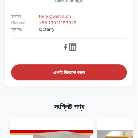
sales manager
ইমেইল:
terry@werna.cn
টেলিফোন:
+86 13921153926
স্কাইপ:
lqcterry
এখনই জিজ্ঞাসা করুন
সংশ্লিষ্ট পণ্য