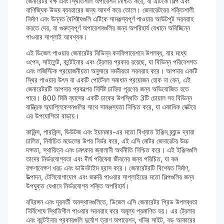
জেনারেটর দক্ষ এবং স্থিতিশীল অপারেশন নিশ্চিত করে, যা এটিকে শিল্প এবং
বাণিজ্যিক উভয় ব্যবহারের জন্য আদর্শ করে তোলে। জেনারেটরের শক্তিশালী
নির্মাণ এবং উন্নত বৈশিষ্ট্যগুলি এটিকে সামঞ্জস্যপূর্ণ পাওয়ার আউটপুট সরবরাহ
করতে দেয়, যা গুরুত্বপূর্ণ অপারেশনগুলির জন্য অপরিহার্য যেখানে অবিচ্ছিন্ন
পাওয়ার সাপ্লাই আবশ্যক।
এই ডিজেল পাওয়ার জেনারেটর বিভিন্ন কনফিগারেশনে উপলব্ধ, যার মধ্যে
ওপেন, সাইলেন্ট, কন্টেইনার এবং ট্রেলার প্রকার রয়েছে, যা বিভিন্ন পরিবেশগত
এবং লজিস্টিক প্রয়োজনীয়তা অনুসারে নমনীয়তা সরবরাহ করে। আপনার একটি
স্থির পাওয়ার উৎস বা একটি পোর্টেবল সমাধান প্রয়োজন হোক না কেন, এই
জেনারেটরটি আপনার প্রকল্পের নির্দিষ্ট চাহিদা পূরণের জন্য অভিযোজিত হতে
পারে। 800 মিমি ব্যাসের একটি চাকের উপস্থিতি 3টি চোয়াল সহ বিভিন্ন
যান্ত্রিক অ্যাপ্লিকেশনগুলির সাথে সামঞ্জস্যতা নিশ্চিত করে, যা একাধিক সেক্টরে
এর উপযোগিতা বাড়ায়।
কামিন্স, পারকিন্স, ডিউটজ এবং ইয়ানমার-এর মতো বিখ্যাত ইঞ্জিন ব্র্যান্ড দ্বারা
চালিত, নির্বাচিত মডেলের উপর নির্ভর করে, এই এসি মোটর জেনারেটর উচ্চ
দক্ষতা, স্থায়িত্ব এবং চমৎকার জ্বালানী অর্থনীতি নিশ্চিত করে। এই ইঞ্জিনগুলি
তাদের নির্ভরযোগ্যতা এবং দীর্ঘ পরিষেবা জীবনের জন্য পরিচিত, যা কম
রক্ষণাবেক্ষণ খরচ এবং ডাউনটাইম হ্রাস করে। জেনারেটরটি বিশেষত নির্মাণ,
উত্পাদন, টেলিযোগাযোগ এবং জরুরি পাওয়ার সাপ্লাইয়ের মতো শিল্পগুলির জন্য
উপযুক্ত যেখানে নির্ভরযোগ্য শক্তি অপরিহার্য।
বহিরঙ্গন এবং দূরবর্তী অবস্থানগুলিতে, ডিজেল এসি জেনারেটর গ্রিড উপলব্ধতা
নির্বিশেষে স্থিতিশীল পাওয়ার সরবরাহ করে অমূল্য প্রমাণিত হয়। এর ট্রেলার
এবং কন্টেইনার প্রকারগুলি দুর্যোগ ত্রাণ অপারেশন, খনির সাইট, বড় আকারের