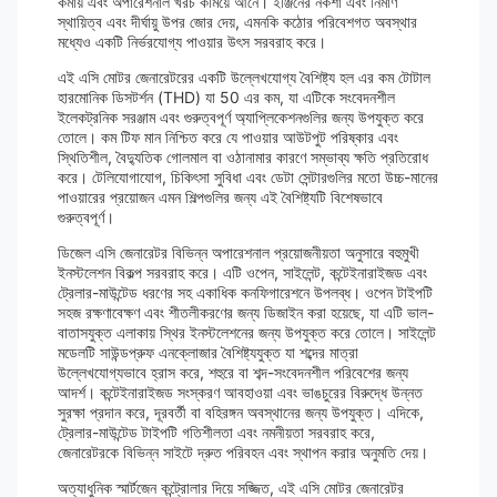
কমায় এবং অপারেশনাল খরচ কমিয়ে আনে। ইঞ্জিনের নকশা এবং নির্মাণ
স্থায়িত্ব এবং দীর্ঘায়ু উপর জোর দেয়, এমনকি কঠোর পরিবেশগত অবস্থার
মধ্যেও একটি নির্ভরযোগ্য পাওয়ার উৎস সরবরাহ করে।
এই এসি মোটর জেনারেটরের একটি উল্লেখযোগ্য বৈশিষ্ট্য হল এর কম টোটাল
হারমোনিক ডিসটর্শন (THD) যা 50 এর কম, যা এটিকে সংবেদনশীল
ইলেকট্রনিক সরঞ্জাম এবং গুরুত্বপূর্ণ অ্যাপ্লিকেশনগুলির জন্য উপযুক্ত করে
তোলে। কম টিফ মান নিশ্চিত করে যে পাওয়ার আউটপুট পরিষ্কার এবং
স্থিতিশীল, বৈদ্যুতিক গোলমাল বা ওঠানামার কারণে সম্ভাব্য ক্ষতি প্রতিরোধ
করে। টেলিযোগাযোগ, চিকিৎসা সুবিধা এবং ডেটা সেন্টারগুলির মতো উচ্চ-মানের
পাওয়ারের প্রয়োজন এমন শিল্পগুলির জন্য এই বৈশিষ্ট্যটি বিশেষভাবে
গুরুত্বপূর্ণ।
ডিজেল এসি জেনারেটর বিভিন্ন অপারেশনাল প্রয়োজনীয়তা অনুসারে বহুমুখী
ইনস্টলেশন বিকল্প সরবরাহ করে। এটি ওপেন, সাইলেন্ট, কন্টেইনারাইজড এবং
ট্রেলার-মাউন্টেড ধরণের সহ একাধিক কনফিগারেশনে উপলব্ধ। ওপেন টাইপটি
সহজ রক্ষণাবেক্ষণ এবং শীতলীকরণের জন্য ডিজাইন করা হয়েছে, যা এটি ভাল-
বাতাসযুক্ত এলাকায় স্থির ইনস্টলেশনের জন্য উপযুক্ত করে তোলে। সাইলেন্ট
মডেলটি সাউন্ডপ্রুফ এনক্লোজার বৈশিষ্ট্যযুক্ত যা শব্দের মাত্রা
উল্লেখযোগ্যভাবে হ্রাস করে, শহুরে বা শব্দ-সংবেদনশীল পরিবেশের জন্য
আদর্শ। কন্টেইনারাইজড সংস্করণ আবহাওয়া এবং ভাঙচুরের বিরুদ্ধে উন্নত
সুরক্ষা প্রদান করে, দূরবর্তী বা বহিরঙ্গন অবস্থানের জন্য উপযুক্ত। এদিকে,
ট্রেলার-মাউন্টেড টাইপটি গতিশীলতা এবং নমনীয়তা সরবরাহ করে,
জেনারেটরকে বিভিন্ন সাইটে দ্রুত পরিবহন এবং স্থাপন করার অনুমতি দেয়।
অত্যাধুনিক স্মার্টজেন কন্ট্রোলার দিয়ে সজ্জিত, এই এসি মোটর জেনারেটর