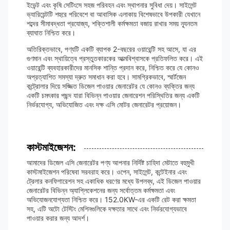
ইভেন্ট এবং কৃষি সেটিংসে সহজ পরিবহন এবং স্থাপনার সুবিধা দেয়। সাইলেন্ট
ভ্যারিয়েন্টটি শহুরে পরিবেশে বা আবাসিক এলাকায় বিশেষভাবে উপকারী যেখানে
শব্দের সীমাবদ্ধতা প্রযোজ্য, শক্তিশালী কর্মক্ষমতা বজায় রাখার সময় ন্যূনতম
ব্যাঘাত নিশ্চিত করে।
অতিরিক্তভাবে, পণ্যটি একটি ব্যাপক 2-বছরের ওয়ারেন্টি সহ আসে, যা এর
গুণমান এবং স্থায়িত্বে প্রস্তুতকারকের আত্মবিশ্বাসকে প্রতিফলিত করে। এই
ওয়ারেন্টি ব্যবহারকারীদের মানসিক শান্তি প্রদান করে, নিশ্চিত করে যে কোনও
অপ্রত্যাশিত সমস্যা দ্রুত সমাধান করা হবে। সামগ্রিকভাবে, স্মার্টজেন
কন্ট্রোলার দিয়ে সজ্জিত ডিজেল পাওয়ার জেনারেটর যে কোনও ব্যক্তির জন্য
একটি চমৎকার পছন্দ যারা বিভিন্ন পাওয়ার জেনারেশন পরিস্থিতির জন্য একটি
নির্ভরযোগ্য, অভিযোজিত এবং দক্ষ এসি মোটর জেনারেটর প্রয়োজন।
কাস্টমাইজেশন:
আমাদের ডিজেল এসি জেনারেটর পণ্য আপনার নির্দিষ্ট চাহিদা মেটাতে বহুমুখী
কাস্টমাইজেশন পরিষেবা সরবরাহ করে। ওপেন, সাইলেন্ট, কন্টেইনার এবং
ট্রেলার কনফিগারেশন সহ একাধিক ধরণের মধ্যে উপলব্ধ, এই ডিজেল পাওয়ার
জেনারেটর বিভিন্ন অ্যাপ্লিকেশনের জন্য সর্বোত্তম কর্মক্ষমতা এবং
অভিযোজনযোগ্যতা নিশ্চিত করে। 152.0KW-এর একটি রেট করা ক্ষমতা
সহ, এটি অটো টেস্টিং মেশিনগুলিকে দক্ষতার সাথে এবং নির্ভরযোগ্যভাবে
পাওয়ার করার জন্য আদর্শ।