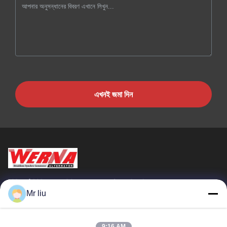
এখনই জমা দিন
Wuxi Werna Alternator Co., Ltd.
Mr liu
গুরুত্বপূর্ণ সংযোগ
বাড়ি
পণ্য
9:16 AM