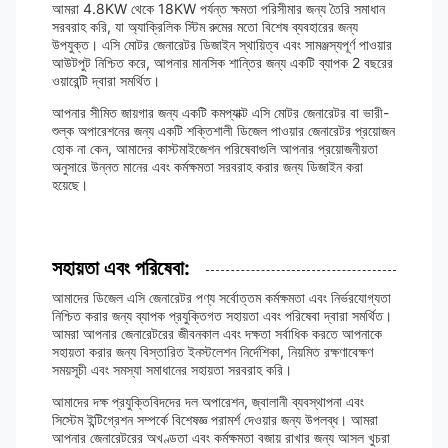
আমরা 4.8KW থেকে 18KW পর্যন্ত ক্ষমতা পরিসীমার জন্য তৈরি সমাধান
সরবরাহ করি, যা অ্যাক্রিলিক স্টিম রুমের মতো বিশেষ ব্যবহারের জন্য
উপযুক্ত। এসি মোটর জেনারেটর ডিজাইন স্থায়িত্ব এবং সামঞ্জস্যপূর্ণ পাওয়ার
আউটপুট নিশ্চিত করে, আপনার মানসিক শান্তির জন্য একটি ব্যাপক 2 বছরের
ওয়ারেন্টি দ্বারা সমর্থিত।
আপনার সীমিত জায়গার জন্য একটি কমপ্যাক্ট এসি মোটর জেনারেটর বা ভারী-
শুল্ক অপারেশনের জন্য একটি শক্তিশালী ডিজেল পাওয়ার জেনারেটর প্রয়োজন
হোক না কেন, আমাদের কাস্টমাইজেশন পরিষেবাগুলি আপনার প্রয়োজনীয়তা
অনুসারে উন্নত মানের এবং কর্মক্ষমতা সরবরাহ করার জন্য ডিজাইন করা
হয়েছে।
সহায়তা এবং পরিষেবা:
আমাদের ডিজেল এসি জেনারেটর পণ্য সর্বোত্তম কর্মক্ষমতা এবং নির্ভরযোগ্যতা
নিশ্চিত করার জন্য ব্যাপক প্রযুক্তিগত সহায়তা এবং পরিষেবা দ্বারা সমর্থিত।
আমরা আপনার জেনারেটরের জীবনকাল এবং দক্ষতা সর্বাধিক করতে আপনাকে
সহায়তা করার জন্য বিস্তারিত ইনস্টলেশন নির্দেশিকা, নিয়মিত রক্ষণাবেক্ষণ
সময়সূচী এবং সমস্যা সমাধানের সহায়তা সরবরাহ করি।
আমাদের দক্ষ প্রযুক্তিবিদদের দল অপারেশন, জ্বালানী ব্যবস্থাপনা এবং
সিস্টেম ইন্টিগ্রেশন সম্পর্কে বিশেষজ্ঞ পরামর্শ দেওয়ার জন্য উপলব্ধ। আমরা
আপনার জেনারেটরের অখণ্ডতা এবং কর্মক্ষমতা বজায় রাখার জন্য আসল খুচরা