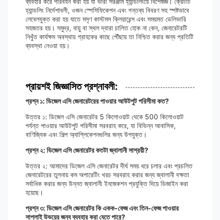
ব্যবহার করে পরিবহন করা হয় যা ভারী সরঞ্জাম হ্যান্ডলিংয়ে বিশেষজ্ঞ। ক্রেটটি
হ্যান্ডলিং নির্দেশাবলী, ওজন স্পেসিফিকেশন এবং গন্তব্য বিবরণ সহ স্পষ্টভাবে
লেবেলযুক্ত করা হয় যাতে মসৃণ কাস্টমস ক্লিয়ারেন্স এবং সময়মত ডেলিভারি
সহজতর হয়। সমুদ্র, বায়ু বা স্থল দ্বারা চালিত হোক না কেন, জেনারেটরটি
নিখুঁত কার্যক্ষম অবস্থায় গ্রাহকের কাছে পৌঁছায় তা নিশ্চিত করার জন্য প্রতিটি
ব্যবস্থা নেওয়া হয়।
প্রায়শই জিজ্ঞাসিত প্রশ্নাবলী:
প্রশ্ন ১: ডিজেল এসি জেনারেটরের পাওয়ার আউটপুট পরিসীমা কত?
উত্তর ১: ডিজেল এসি জেনারেটর 5 কিলোওয়াট থেকে 500 কিলোওয়াট
পর্যন্ত পাওয়ার আউটপুট পরিসীমা সরবরাহ করে, যা বিভিন্ন আবাসিক,
বাণিজ্যিক এবং শিল্প অ্যাপ্লিকেশনগুলির জন্য উপযুক্ত।
প্রশ্ন ২: ডিজেল এসি জেনারেটর কতটা জ্বালানী সাশ্রয়ী?
উত্তর ২: আমাদের ডিজেল এসি জেনারেটর দীর্ঘ সময় ধরে চলার এবং প্রচলিত
জেনারেটরের তুলনায় কম অপারেটিং খরচ সরবরাহ করার জন্য জ্বালানী দক্ষতা
সর্বাধিক করার জন্য উন্নত জ্বালানী ইনজেকশন প্রযুক্তি দিয়ে ডিজাইন করা
হয়েছে।
প্রশ্ন ৩: ডিজেল এসি জেনারেটর কি একক-ফেজ এবং তিন-ফেজ পাওয়ার
সাপ্লাই উভয়ের জন্য ব্যবহার করা যেতে পারে?