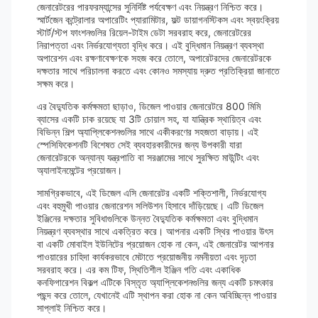
জেনারেটরের পারফরম্যান্সের সুনির্দিষ্ট পর্যবেক্ষণ এবং নিয়ন্ত্রণ নিশ্চিত করে।
স্মার্টজেন কন্ট্রোলার অপারেটিং প্যারামিটার, ফল্ট ডায়াগনস্টিকস এবং স্বয়ংক্রিয়
স্টার্ট/স্টপ ফাংশনগুলির রিয়েল-টাইম ডেটা সরবরাহ করে, জেনারেটরের
নিরাপত্তা এবং নির্ভরযোগ্যতা বৃদ্ধি করে। এই বুদ্ধিমান নিয়ন্ত্রণ ব্যবস্থা
অপারেশন এবং রক্ষণাবেক্ষণকে সহজ করে তোলে, অপারেটরদের জেনারেটরকে
দক্ষতার সাথে পরিচালনা করতে এবং কোনও সমস্যায় দ্রুত প্রতিক্রিয়া জানাতে
সক্ষম করে।
এর বৈদ্যুতিক কর্মক্ষমতা ছাড়াও, ডিজেল পাওয়ার জেনারেটরে 800 মিমি
ব্যাসের একটি চাক রয়েছে যা 3টি চোয়াল সহ, যা যান্ত্রিক স্থায়িত্ব এবং
বিভিন্ন শিল্প অ্যাপ্লিকেশনগুলির সাথে একীকরণের সহজতা বাড়ায়। এই
স্পেসিফিকেশনটি বিশেষত সেই ব্যবহারকারীদের জন্য উপকারী যারা
জেনারেটরকে অন্যান্য যন্ত্রপাতি বা সরঞ্জামের সাথে সুরক্ষিত মাউন্টিং এবং
অ্যালাইনমেন্টের প্রয়োজন।
সামগ্রিকভাবে, এই ডিজেল এসি জেনারেটর একটি শক্তিশালী, নির্ভরযোগ্য
এবং বহুমুখী পাওয়ার জেনারেশন সলিউশন হিসাবে দাঁড়িয়েছে। এটি ডিজেল
ইঞ্জিনের দক্ষতার সুবিধাগুলিকে উন্নত বৈদ্যুতিক কর্মক্ষমতা এবং বুদ্ধিমান
নিয়ন্ত্রণ ব্যবস্থার সাথে একত্রিত করে। আপনার একটি স্থির পাওয়ার উৎস
বা একটি মোবাইল ইউনিটের প্রয়োজন হোক না কেন, এই জেনারেটর আপনার
পাওয়ারের চাহিদা কার্যকরভাবে মেটাতে প্রয়োজনীয় নমনীয়তা এবং দৃঢ়তা
সরবরাহ করে। এর কম টিফ, স্থিতিশীল ইঞ্জিন গতি এবং একাধিক
কনফিগারেশন বিকল্প এটিকে বিস্তৃত অ্যাপ্লিকেশনগুলির জন্য একটি চমৎকার
পছন্দ করে তোলে, যেখানেই এটি স্থাপন করা হোক না কেন অবিচ্ছিন্ন পাওয়ার
সাপ্লাই নিশ্চিত করে।