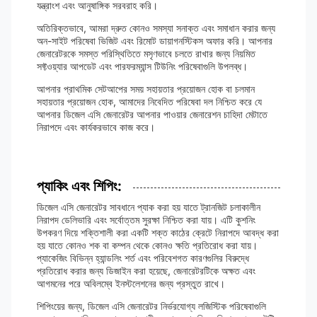
যন্ত্রাংশ এবং আনুষাঙ্গিক সরবরাহ করি।
অতিরিক্তভাবে, আমরা দ্রুত কোনও সমস্যা সনাক্ত এবং সমাধান করার জন্য
অন-সাইট পরিষেবা ভিজিট এবং রিমোট ডায়াগনস্টিকস অফার করি। আপনার
জেনারেটরকে সমস্ত পরিস্থিতিতে মসৃণভাবে চলতে রাখার জন্য নিয়মিত
সফ্টওয়্যার আপডেট এবং পারফরম্যান্স টিউনিং পরিষেবাগুলি উপলব্ধ।
আপনার প্রাথমিক সেটআপের সময় সহায়তার প্রয়োজন হোক বা চলমান
সহায়তার প্রয়োজন হোক, আমাদের নিবেদিত পরিষেবা দল নিশ্চিত করে যে
আপনার ডিজেল এসি জেনারেটর আপনার পাওয়ার জেনারেশন চাহিদা মেটাতে
নিরাপদে এবং কার্যকরভাবে কাজ করে।
প্যাকিং এবং শিপিং:
ডিজেল এসি জেনারেটর সাবধানে প্যাক করা হয় যাতে ট্রানজিট চলাকালীন
নিরাপদ ডেলিভারি এবং সর্বোত্তম সুরক্ষা নিশ্চিত করা যায়। এটি কুশনিং
উপকরণ দিয়ে শক্তিশালী করা একটি শক্ত কাঠের ক্রেটে নিরাপদে আবদ্ধ করা
হয় যাতে কোনও শক বা কম্পন থেকে কোনও ক্ষতি প্রতিরোধ করা যায়।
প্যাকেজিং বিভিন্ন হ্যান্ডলিং শর্ত এবং পরিবেশগত কারণগুলির বিরুদ্ধে
প্রতিরোধ করার জন্য ডিজাইন করা হয়েছে, জেনারেটরটিকে অক্ষত এবং
আগমনের পরে অবিলম্বে ইনস্টলেশনের জন্য প্রস্তুত রাখে।
শিপিংয়ের জন্য, ডিজেল এসি জেনারেটর নির্ভরযোগ্য লজিস্টিক পরিষেবাগুলি