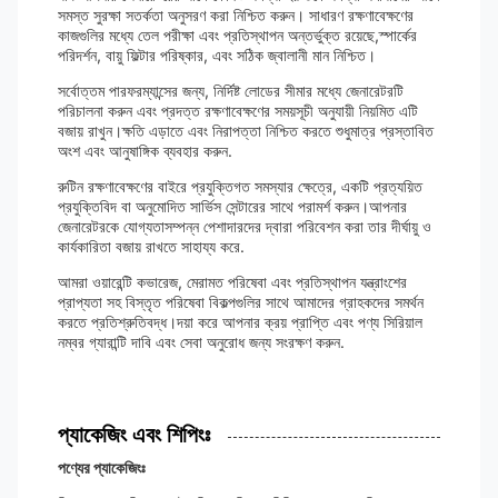
সমস্ত সুরক্ষা সতর্কতা অনুসরণ করা নিশ্চিত করুন। সাধারণ রক্ষণাবেক্ষণের
কাজগুলির মধ্যে তেল পরীক্ষা এবং প্রতিস্থাপন অন্তর্ভুক্ত রয়েছে,স্পার্কের
পরিদর্শন, বায়ু ফিল্টার পরিষ্কার, এবং সঠিক জ্বালানী মান নিশ্চিত।
সর্বোত্তম পারফরম্যান্সের জন্য, নির্দিষ্ট লোডের সীমার মধ্যে জেনারেটরটি
পরিচালনা করুন এবং প্রদত্ত রক্ষণাবেক্ষণের সময়সূচী অনুযায়ী নিয়মিত এটি
বজায় রাখুন।ক্ষতি এড়াতে এবং নিরাপত্তা নিশ্চিত করতে শুধুমাত্র প্রস্তাবিত
অংশ এবং আনুষাঙ্গিক ব্যবহার করুন.
রুটিন রক্ষণাবেক্ষণের বাইরে প্রযুক্তিগত সমস্যার ক্ষেত্রে, একটি প্রত্যয়িত
প্রযুক্তিবিদ বা অনুমোদিত সার্ভিস সেন্টারের সাথে পরামর্শ করুন।আপনার
জেনারেটরকে যোগ্যতাসম্পন্ন পেশাদারদের দ্বারা পরিবেশন করা তার দীর্ঘায়ু ও
কার্যকারিতা বজায় রাখতে সাহায্য করে.
আমরা ওয়ারেন্টি কভারেজ, মেরামত পরিষেবা এবং প্রতিস্থাপন যন্ত্রাংশের
প্রাপ্যতা সহ বিস্তৃত পরিষেবা বিকল্পগুলির সাথে আমাদের গ্রাহকদের সমর্থন
করতে প্রতিশ্রুতিবদ্ধ।দয়া করে আপনার ক্রয় প্রাপ্তি এবং পণ্য সিরিয়াল
নম্বর গ্যারান্টি দাবি এবং সেবা অনুরোধ জন্য সংরক্ষণ করুন.
প্যাকেজিং এবং শিপিংঃ
পণ্যের প্যাকেজিংঃ