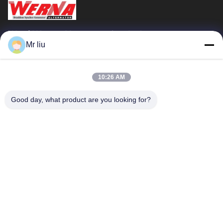
Wuxi Werna Alternator Co., Ltd.
Mr liu
গুরুত্বপূর্ণ সংযোগ
বাড়ি
পণ্য
10:26 AM
ভিডিও
আমাদের সম্বন্ধে
Good day, what product are you looking for?
কারখানা পরিদর্শন
গুণমান নিয়ন্ত্রণ
আমাদের সাথে যোগাযোগ
একটি উদ্ধৃতি অনুরোধ করুন
খবর
আমাদের সাথে যোগাযোগ
0086-510-88261858-303
0086-510-88260858
terry@werna.cn