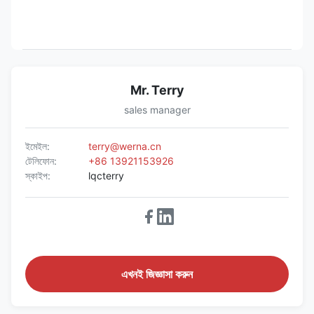
Mr. Terry
sales manager
ইমেইল:
terry@werna.cn
টেলিফোন:
+86 13921153926
স্কাইপ:
lqcterry
এখনই জিজ্ঞাসা করুন