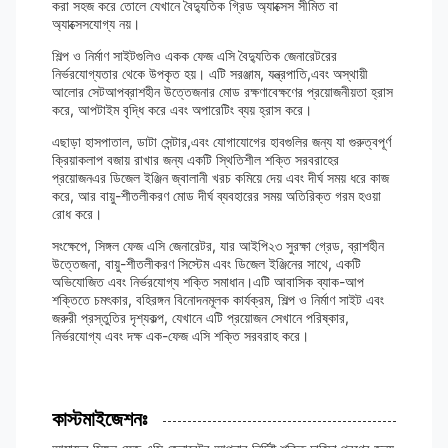
করা সহজ করে তোলে যেখানে বৈদ্যুতিক গ্রিড অ্যাক্সেস সীমিত বা
অ্যাক্সেসযোগ্য নয়।
শিল্প ও নির্মাণ সাইটগুলিও একক ফেজ এসি বৈদ্যুতিক জেনারেটরের
নির্ভরযোগ্যতার থেকে উপকৃত হয়। এটি সরঞ্জাম, যন্ত্রপাতি,এবং অস্থায়ী
আলোর সেটআপব্রাশহীন উত্তেজনার মোড রক্ষণাবেক্ষণের প্রয়োজনীয়তা হ্রাস
করে, আপটাইম বৃদ্ধি করে এবং অপারেটিং ব্যয় হ্রাস করে।
এছাড়া হাসপাতাল, ডাটা সেন্টার,এবং যোগাযোগের হাবগুলির জন্য যা গুরুত্বপূর্ণ
ক্রিয়াকলাপ বজায় রাখার জন্য একটি স্থিতিশীল শক্তি সরবরাহের
প্রয়োজনএর ডিজেল ইঞ্জিন জ্বালানী খরচ কমিয়ে দেয় এবং দীর্ঘ সময় ধরে কাজ
করে, আর বায়ু-শীতলীকরণ মোড দীর্ঘ ব্যবহারের সময় অতিরিক্ত গরম হওয়া
রোধ করে।
সংক্ষেপে, সিঙ্গল ফেজ এসি জেনারেটর, যার আইপি২৩ সুরক্ষা গ্রেড, ব্রাশহীন
উত্তেজনা, বায়ু-শীতলীকরণ সিস্টেম এবং ডিজেল ইঞ্জিনের সাথে, একটি
অভিযোজিত এবং নির্ভরযোগ্য শক্তি সমাধান।এটি আবাসিক ব্যাক-আপ
শক্তিতে চমৎকার, বহিরঙ্গন বিনোদনমূলক কার্যক্রম, শিল্প ও নির্মাণ সাইট এবং
জরুরী প্রস্তুতির দৃশ্যকল্প, যেখানে এটি প্রয়োজন সেখানে পরিষ্কার,
নির্ভরযোগ্য এবং দক্ষ এক-ফেজ এসি শক্তি সরবরাহ করে।
কাস্টমাইজেশনঃ