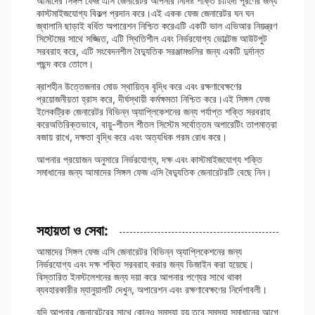
আমাদের সিঙ্গল ফেজ এসি জেনারেটর আপনার নির্দিষ্ট শক্তি চাহিদা পূরণের জন্য
কাস্টমাইজযোগ্য বিকল্প প্রদান করে।এই একক ফেজ জেনারেটর ঘন ঘন
জ্বালানি ছাড়াই বর্ধিত অপারেশন নিশ্চিত করেএটি একটি ভাল এভিআর নিয়ন্ত্রণ
সিস্টেমের সাথে সজ্জিত, এটি স্থিতিশীল এবং নির্ভরযোগ্য ভোল্টেজ আউটপুট
সরবরাহ করে, এটি সংবেদনশীল বৈদ্যুতিক সরঞ্জামগুলির জন্য একটি দুর্দান্ত
পছন্দ করে তোলে।
ব্রাশহীন উত্তেজনার মোড স্থায়িত্ব বৃদ্ধি করে এবং রক্ষণাবেক্ষণের
প্রয়োজনীয়তা হ্রাস করে, দীর্ঘস্থায়ী কর্মক্ষমতা নিশ্চিত করে।এই সিঙ্গল ফেজ
ইলেকট্রিক জেনারেটর বিভিন্ন অ্যাপ্লিকেশনের জন্য পর্যাপ্ত শক্তি সরবরাহ
করেঅতিরিক্তভাবে, বায়ু-শীতল শীতল সিস্টেম সর্বোত্তম অপারেটিং তাপমাত্রা
বজায় রাখে, দক্ষতা বৃদ্ধি করে এবং অত্যধিক গরম রোধ করে।
আপনার প্রয়োজন অনুসারে নির্ভরযোগ্য, দক্ষ এবং কাস্টমাইজযোগ্য শক্তি
সমাধানের জন্য আমাদের সিঙ্গল ফেজ এসি বৈদ্যুতিক জেনারেটরটি বেছে নিন।
সহায়তা ও সেবা:
আমাদের সিঙ্গল ফেজ এসি জেনারেটর বিভিন্ন অ্যাপ্লিকেশনের জন্য
নির্ভরযোগ্য এবং দক্ষ শক্তি সরবরাহ করার জন্য ডিজাইন করা হয়েছে।
বিস্তারিত ইনস্টলেশনের জন্য দয়া করে আপনার পণ্যের সাথে থাকা
ব্যবহারকারীর ম্যানুয়ালটি দেখুন, অপারেশন এবং রক্ষণাবেক্ষণের নির্দেশাবলী।
যদি আপনার জেনারেটরের সাথে কোনও সমস্যা হয় তবে সমস্যা সমাধানের আগে