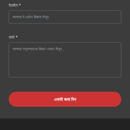
ইমেইল *
বার্তা *
এখনই জমা দিন