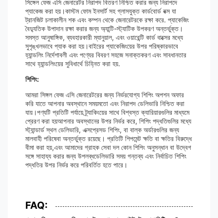
সিঙ্গেল ফেজ এসি জেনারেটর নিরাপদ বিতরণ নিশ্চিত করার জন্য নিরাপদে
প্যাকেজ করা হয়।কাস্টম ফোম ইনসার্ট সহ গ্লাসযুক্ত কার্ডবোর্ড বক্স যা
ট্রানজিট চলাকালীন শক এবং কম্পন থেকে জেনারেটরকে রক্ষা করে. প্যাকেজিং
বৈদ্যুতিক উপাদান রক্ষা করার জন্য অ্যান্টি-স্ট্যাটিক উপকরণ অন্তর্ভুক্ত।
সমস্ত আনুষাঙ্গিক, ব্যবহারকারী ম্যানুয়াল, এবং ওয়ারেন্টি কার্ড বাক্সের মধ্যে
সুশৃঙ্খলভাবে প্যাক করা হয়।বাইরের প্যাকেজিংয়ের উপর পরিষ্কারভাবে
হ্যান্ডলিং নির্দেশাবলী এবং পণ্যের বিবরণ সহজে সনাক্তকরণ এবং সাবধানতার
সাথে হ্যান্ডলিংয়ের সুবিধার্থে চিহ্নিত করা হয়.
শিপিং:
আমরা সিঙ্গল ফেজ এসি জেনারেটরের জন্য নির্ভরযোগ্য শিপিং অপশন অফার
করি যাতে আপনার অবস্থানে সময়মতো এবং নিরাপদ ডেলিভারি নিশ্চিত করা
যায়।পণ্যটি প্রতিটি পর্যায়ে ট্র্যাকিংয়ের সাথে বিশ্বস্ত ক্যারিয়ারগুলির মাধ্যমে
প্রেরণ করা হয়আপনার অবস্থানের উপর নির্ভর করে, শিপিং পদ্ধতিগুলির মধ্যে
স্ট্যান্ডার্ড স্থল ডেলিভারি, এক্সপ্রেসড শিপিং, বা বাল্ক অর্ডারগুলির জন্য
মালবাহী পরিষেবা অন্তর্ভুক্ত রয়েছে। প্রতিটি শিপমেন্ট ক্ষতি বা ক্ষতির বিরুদ্ধে
বীমা করা হয়,এবং আমাদের গ্রাহক সেবা দল কোন শিপিং অনুসন্ধান বা উদ্বেগ
সঙ্গে সাহায্য করার জন্য উপলব্ধডেলিভারি সময় গন্তব্য এবং নির্বাচিত শিপিং
পদ্ধতির উপর নির্ভর করে পরিবর্তিত হতে পারে।
FAQ: