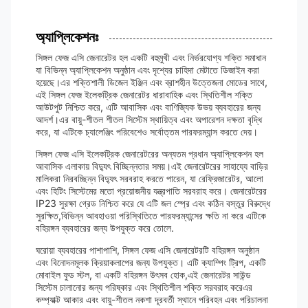
অ্যাপ্লিকেশনঃ
সিঙ্গল ফেজ এসি জেনারেটর হল একটি বহুমুখী এবং নির্ভরযোগ্য শক্তি সমাধান
যা বিভিন্ন অ্যাপ্লিকেশন অনুষ্ঠান এবং দৃশ্যের চাহিদা মেটাতে ডিজাইন করা
হয়েছে।এর শক্তিশালী ডিজেল ইঞ্জিন এবং ব্রাশহীন উত্তেজনা মোডের সাথে,
এই সিঙ্গল ফেজ ইলেকট্রিক জেনারেটর ধারাবাহিক এবং স্থিতিশীল শক্তি
আউটপুট নিশ্চিত করে, এটি আবাসিক এবং বাণিজ্যিক উভয় ব্যবহারের জন্য
আদর্শ।এর বায়ু-শীতল শীতল সিস্টেম স্থায়িত্ব এবং অপারেশন দক্ষতা বৃদ্ধি
করে, যা এটিকে চ্যালেঞ্জিং পরিবেশেও সর্বোত্তম পারফরম্যান্স করতে দেয়।
সিঙ্গল ফেজ এসি ইলেকট্রিক জেনারেটরের অন্যতম প্রধান অ্যাপ্লিকেশন হল
আবাসিক এলাকায় বিদ্যুৎ বিচ্ছিন্নতার সময়।এই জেনারেটরের সাহায্যে বাড়ির
মালিকরা নিরবচ্ছিন্ন বিদ্যুৎ সরবরাহ করতে পারেন, যা রেফ্রিজারেটর, আলো
এবং হিটিং সিস্টেমের মতো প্রয়োজনীয় যন্ত্রপাতি সরবরাহ করে। জেনারেটরের
IP23 সুরক্ষা গ্রেড নিশ্চিত করে যে এটি জল স্প্রে এবং কঠিন বস্তুর বিরুদ্ধে
সুরক্ষিত,বিভিন্ন আবহাওয়া পরিস্থিতিতে পারফরম্যান্সের ক্ষতি না করে এটিকে
বহিরঙ্গন ব্যবহারের জন্য উপযুক্ত করে তোলে.
ঘরোয়া ব্যবহারের পাশাপাশি, সিঙ্গল ফেজ এসি জেনারেটরটি বহিরঙ্গন অনুষ্ঠান
এবং বিনোদনমূলক ক্রিয়াকলাপের জন্য উপযুক্ত। এটি ক্যাম্পিং ট্রিপ, একটি
মোবাইল ফুড স্টল, বা একটি বহিরঙ্গন উৎসব হোক,এই জেনারেটর সাউন্ড
সিস্টেম চালানোর জন্য পরিষ্কার এবং স্থিতিশীল শক্তি সরবরাহ করেএর
কম্প্যাক্ট আকার এবং বায়ু-শীতল নকশা দূরবর্তী স্থানে পরিবহন এবং পরিচালনা