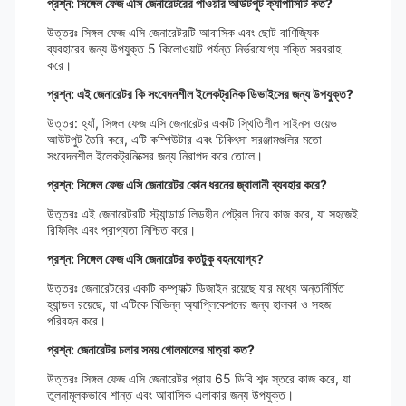
প্রশ্ন: সিঙ্গেল ফেজ এসি জেনারেটরের পাওয়ার আউটপুট ক্যাপাসিটি কত?
উত্তরঃ সিঙ্গল ফেজ এসি জেনারেটরটি আবাসিক এবং ছোট বাণিজ্যিক
ব্যবহারের জন্য উপযুক্ত 5 কিলোওয়াট পর্যন্ত নির্ভরযোগ্য শক্তি সরবরাহ
করে।
প্রশ্ন: এই জেনারেটর কি সংবেদনশীল ইলেকট্রনিক ডিভাইসের জন্য উপযুক্ত?
উত্তর: হ্যাঁ, সিঙ্গল ফেজ এসি জেনারেটর একটি স্থিতিশীল সাইনস ওয়েভ
আউটপুট তৈরি করে, এটি কম্পিউটার এবং চিকিৎসা সরঞ্জামগুলির মতো
সংবেদনশীল ইলেকট্রনিক্সের জন্য নিরাপদ করে তোলে।
প্রশ্ন: সিঙ্গেল ফেজ এসি জেনারেটর কোন ধরনের জ্বালানী ব্যবহার করে?
উত্তরঃ এই জেনারেটরটি স্ট্যান্ডার্ড লিডহীন পেট্রল দিয়ে কাজ করে, যা সহজেই
রিফিলিং এবং প্রাপ্যতা নিশ্চিত করে।
প্রশ্ন: সিঙ্গেল ফেজ এসি জেনারেটর কতটুকু বহনযোগ্য?
উত্তরঃ জেনারেটরের একটি কম্প্যাক্ট ডিজাইন রয়েছে যার মধ্যে অন্তর্নির্মিত
হ্যান্ডল রয়েছে, যা এটিকে বিভিন্ন অ্যাপ্লিকেশনের জন্য হালকা ও সহজ
পরিবহন করে।
প্রশ্ন: জেনারেটর চলার সময় গোলমালের মাত্রা কত?
উত্তরঃ সিঙ্গল ফেজ এসি জেনারেটর প্রায় 65 ডিবি শব্দ স্তরে কাজ করে, যা
তুলনামূলকভাবে শান্ত এবং আবাসিক এলাকার জন্য উপযুক্ত।