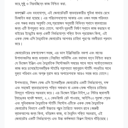
করে,সুষ্ঠু ও নিরবচ্ছিন্ন কাজ নিশ্চিত করা.
কমপ্যাক্ট এবং বহনযোগ্য, এই জেনারেটরটি ব্যবহারকারীর সুবিধা মাথায় রেখে
ডিজাইন করা হয়েছে। এর পরিচালনযোগ্য আকার এবং ওজন সহজ পরিবহন
এবং সঞ্চয় করার অনুমতি দেয়,প্রয়োজন অনুযায়ী বিভিন্ন স্থানে ব্যবহারের
জন্য এটি উপযুক্ত করে তোলে. আপনি দূরবর্তী নির্মাণ স্থানে কাজ করছেন বা
বাইরের ইভেন্টের জন্য একটি নির্ভরযোগ্য শক্তি উৎস প্রয়োজন কিনা, এই
একক ফেজ এসি বৈদ্যুতিক জেনারেটর আপনার চাহিদা পূরণের নমনীয়তা প্রদান
করে।
জেনারেটরের রক্ষণাবেক্ষণ সহজ, এর ভাল ইঞ্জিনিয়ারিং নকশা এবং মানের
উপাদানগুলির জন্য ধন্যবাদ।নিয়মিত সার্ভিসিং এবং যথাযথ যত্ন নিশ্চিত করবে
যে ডিজেল ইঞ্জিন এবং বৈদ্যুতিক সিস্টেমগুলি সময়ের সাথে সাথে সর্বোত্তমভাবে
কাজ করে চলেছেইলেকট্রিক স্টার্টের প্রাপ্যতা ম্যানুয়াল স্টার্টিং পদ্ধতির সাথে
যুক্ত পরিধান এবং অশ্রু হ্রাস করে অপারেশনকে আরও সহজ করে তোলে।
উপসংহারে, সিঙ্গল ফেজ এসি ইলেকট্রিক জেনারেটর একটি নির্ভরযোগ্য, দক্ষ
এবং সহজেই ব্যবহারযোগ্য শক্তি সমাধান যা একক-ফেজ শক্তির চাহিদার
বিস্তৃত পরিসরে সরবরাহ করে। এর ডিজেল ইঞ্জিন টাইপ,১৫ লিটার জ্বালানী
ট্যাঙ্কের যথেষ্ট ক্ষমতা, ২.২ কেডব্লিউ রেট পাওয়ার, আইপি২৩ সুরক্ষা গ্রেড
এবং সুবিধাজনক বৈদ্যুতিক স্টার্টিং সিস্টেম এটিকে একক ফেজ বৈদ্যুতিক
জেনারেটর বিভাগে একটি উচ্চতর পছন্দ তৈরিতে অবদান রাখে।জরুরী
ব্যাকআপের জন্য কিনা, বহিরঙ্গন কাজ, বা দৈনন্দিন শক্তি সরবরাহ, এই
জেনারেটর একটি নির্ভরযোগ্য এবং উচ্চ কর্মক্ষমতা বিকল্প হিসাবে দাঁড়িয়েছে।