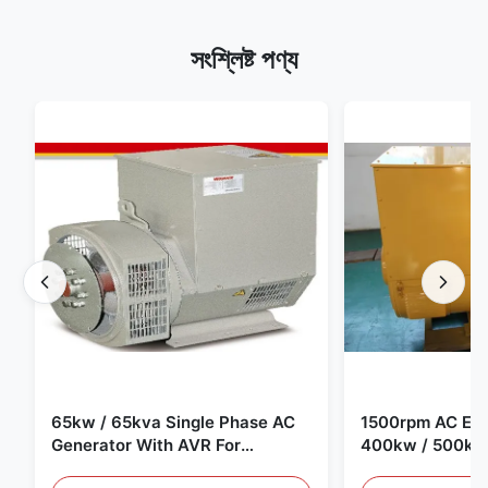
সংশ্লিষ্ট পণ্য
65kw / 65kva Single Phase AC
1500rpm AC Elec
Generator With AVR For
400kw / 500kv
Generator Set
Generator Set