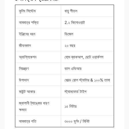
কুলিং সিস্টেম
বায়ু শীতল
নামমাত্র শক্তি
2.২ কিলোওয়াট
ইঞ্জিনের ধরন
ডিজেল
জীবনকাল
২০ বছর
অ্যাপ্লিকেশন
হোম ব্যাকআপ, ছোট ওয়ার্কশপ
নিয়ন্ত্রণ
ভাল এভিআর
উপাদান
কোল্ড রোল স্ট্যাটার & ১০০% তামা
মাউন্ট আকার
স্ট্যামফোর্ড টাইপ
জ্বালানী ট্যাঙ্কের ধারণ
১৫ লিটার
ক্ষমতা
নামমাত্র গতি
৩০০০ ঘূর্ণন / মিনিট