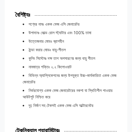
বৈশিষ্ট্যঃ
পণ্যের নামঃ একক ফেজ এসি জেনারেটর
উপাদানঃ কোল্ড রোল স্ট্যাটার এবং 100% তামা
উত্তেজনার মোডঃ ব্রাশহীন
ঠান্ডা করার মোডঃ বায়ু-শীতল
কুলিং সিস্টেমঃ দক্ষ তাপ অপসারণের জন্য বায়ু শীতল
নামমাত্র শক্তিঃ ২.২ কিলোওয়াট
বিভিন্ন অ্যাপ্লিকেশনের জন্য উপযুক্ত উচ্চ-কার্যকারিতা একক ফেজ
জেনারেটর
নির্ভরযোগ্য একক ফেজ জেনারেটরের নকশা যা স্থিতিশীল পাওয়ার
আউটপুট নিশ্চিত করে
দৃঢ় নির্মাণ সহ টেকসই একক ফেজ এসি আল্টারনেটর
টেকনিক্যাল প্যারামিটারঃ