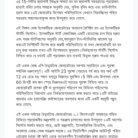
এর 15-লিটার জ্বালানী ট্যাঙ্ক ক্ষমতা ঘন ঘন জ্বালানী সরবরাহের প্রয়োজন
ছাড়াই বর্ধিত চলার সময়কে অনুমতি দেয়, সুবিধা বৃদ্ধি করে এবং ডাউনটাইম
হ্রাস করে।এই জেনারেটর বিশেষত পরিস্থিতিতে যেখানে নিরবচ্ছিন্ন শক্তি
সরবরাহ সমালোচনামূলক জন্য উপযুক্ত করে তোলে.
এই সিঙ্গল ফেজ ইলেকট্রিক জেনারেটরের অন্যতম বৈশিষ্ট্য হল এর ইলেকট্রিক
স্টার্টিং সিস্টেম। ইলেকট্রিক স্টার্ট মেকানিজম একটি বোতামের চাপ দিয়ে দ্রুত
এবং সহজ স্টার্টআপের অনুমতি দেয়,ম্যানুয়াল টান-স্টার্টগুলির ঝামেলা দূর
করাএই বৈশিষ্ট্যটি বিশেষ করে জরুরী পরিস্থিতিতে বা যখন জেনারেটরটি ঘন ঘন
চালু করা দরকার তখন এটি বিশেষভাবে মূল্যবান।নির্ভরযোগ্য স্টার্টিং সিস্টেম
নিশ্চিত করে যে যখনই এটি প্রয়োজন হবে তখনই বিদ্যুৎ দ্রুত পাওয়া যায়.
এই একক ফেজ এসি বৈদ্যুতিক জেনারেটরের নকশায় স্থায়িত্ব এবং সুরক্ষা
সর্বাধিক গুরুত্বপূর্ণ। এটি আইপি 23 সুরক্ষা গ্রেডের গর্ব করে যার অর্থ এটি
12 এর চেয়ে বড় শক্ত বস্তুর বিরুদ্ধে সুরক্ষিত।5 মিমি এবং উল্লম্ব থেকে
60 ডিগ্রী কম জল স্প্রে বিরুদ্ধেএই স্তরের সুরক্ষা নিশ্চিত করে যে
জেনারেটরটি হালকা বৃষ্টি বা ধুলোযুক্ত পরিবেশ সহ বিভিন্ন পরিবেশের
পরিস্থিতিতে নিরাপদে এবং নির্ভরযোগ্যভাবে কাজ করতে পারে।এটি বাইরের
ব্যবহার এবং চ্যালেঞ্জিং কর্মক্ষেত্রের অবস্থার জন্য এটি একটি বহুমুখী পছন্দ
করে তোলে.
এই একক পর্যায়ের বৈদ্যুতিক জেনারেটরের ২.২ কিলোওয়াট নামমাত্র শক্তি
বিভিন্ন প্রয়োজনীয় যন্ত্রপাতি ও সরঞ্জাম চালানোর জন্য উপযুক্ত।এটি আলোর
সিস্টেম সমর্থন করতে পারে, ছোট যন্ত্রপাতি, ইলেকট্রনিক ডিভাইস, এবং
অন্যান্য একক-ফেজ সরঞ্জাম সহজে। এর স্থিতিশীল ভোল্টেজ আউটপুট শক্তি
ওঠানামা দ্বারা সৃষ্ট ক্ষতি থেকে সংবেদনশীল ইলেকট্রনিক্স রক্ষা করতে সাহায্য