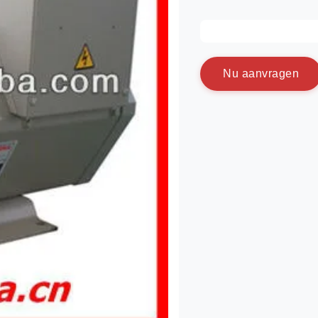
N
u
a
a
n
v
r
a
g
e
n