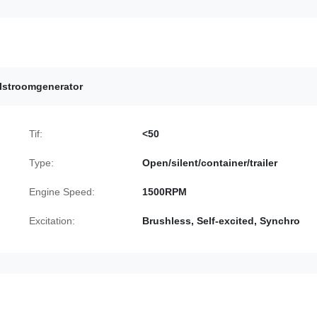
lstroomgenerator
Tif:
<50
Type:
Open/silent/container/trailer
Engine Speed:
1500RPM
Excitation:
Brushless, Self-excited, Synchro