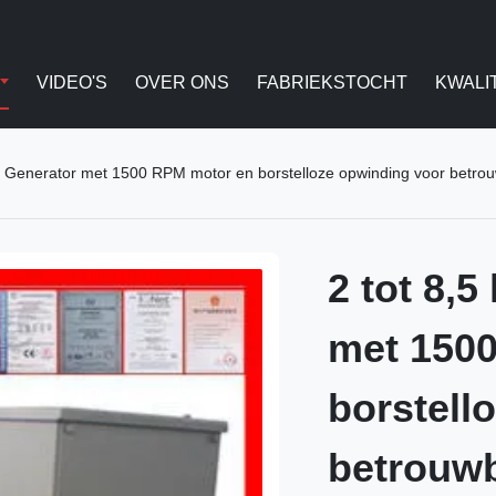
VIDEO'S
OVER ONS
FABRIEKSTOCHT
KWALI
AC Generator met 1500 RPM motor en borstelloze opwinding voor betro
2 tot 8,
met 150
borstell
betrouwb