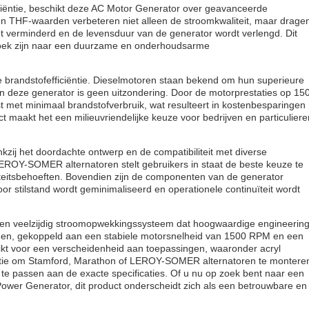
iëntie, beschikt deze AC Motor Generator over geavanceerde
- en THF-waarden verbeteren niet alleen de stroomkwaliteit, maar drage
dt verminderd en de levensduur van de generator wordt verlengd. Dit
 zoek zijn naar een duurzame en onderhoudsarme
e brandstofefficiëntie. Dieselmotoren staan bekend om hun superieure
en deze generator is geen uitzondering. Door de motorprestaties op 15
 met minimaal brandstofverbruik, wat resulteert in kostenbesparingen
t maakt het een milieuvriendelijke keuze voor bedrijven en particuliere
kzij het doordachte ontwerp en de compatibiliteit met diverse
EROY-SOMER alternatoren stelt gebruikers in staat de beste keuze te
teitsbehoeften. Bovendien zijn de componenten van de generator
r stilstand wordt geminimaliseerd en operationele continuïteit wordt
t en veelzijdig stroomopwekkingssysteem dat hoogwaardige engineerin
rden, gekoppeld aan een stabiele motorsnelheid van 1500 RPM en een
ikt voor een verscheidenheid aan toepassingen, waaronder acryl
tie om Stamford, Marathon of LEROY-SOMER alternatoren te montere
n te passen aan de exacte specificaties. Of u nu op zoek bent naar een
wer Generator, dit product onderscheidt zich als een betrouwbare en