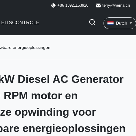
+86 13921153926
terry@werna.cn
TEITSCONTROLE
Dutch
uwbare energieoplossingen
5 kW Diesel AC Generator
0 RPM motor en
oze opwinding voor
are energieoplossingen