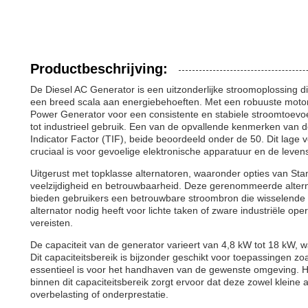
Productbeschrijving:
De Diesel AC Generator is een uitzonderlijke stroomoplossing d
een breed scala aan energiebehoeften. Met een robuuste motor 
Power Generator voor een consistente en stabiele stroomtoevoer
tot industrieel gebruik. Een van de opvallende kenmerken van d
Indicator Factor (TIF), beide beoordeeld onder de 50. Dit lag
cruciaal is voor gevoelige elektronische apparatuur en de lev
Uitgerust met topklasse alternatoren, waaronder opties van 
veelzijdigheid en betrouwbaarheid. Deze gerenommeerde alter
bieden gebruikers een betrouwbare stroombron die wisselende 
alternator nodig heeft voor lichte taken of zware industriële o
vereisten.
De capaciteit van de generator varieert van 4,8 kW tot 18 kW, w
Dit capaciteitsbereik is bijzonder geschikt voor toepassingen 
essentieel is voor het handhaven van de gewenste omgeving. 
binnen dit capaciteitsbereik zorgt ervoor dat deze zowel kleine
overbelasting of onderprestatie.