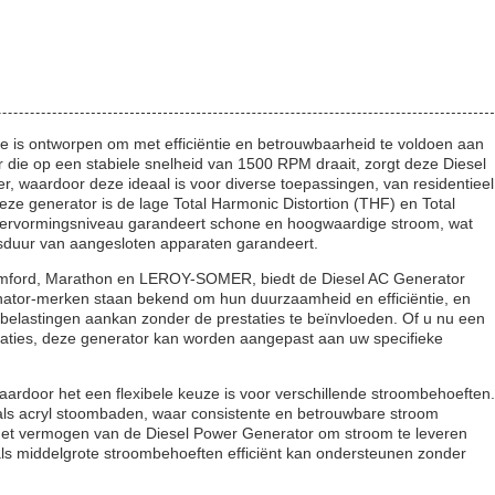
ie is ontworpen om met efficiëntie en betrouwbaarheid te voldoen aan
die op een stabiele snelheid van 1500 RPM draait, zorgt deze Diesel
, waardoor deze ideaal is voor diverse toepassingen, van residentieel
eze generator is de lage Total Harmonic Distortion (THF) en Total
e vervormingsniveau garandeert schone en hoogwaardige stroom, wat
ensduur van aangesloten apparaten garandeert.
Stamford, Marathon en LEROY-SOMER, biedt de Diesel AC Generator
nator-merken staan bekend om hun duurzaamheid en efficiëntie, en
belastingen aankan zonder de prestaties te beïnvloeden. Of u nu een
peraties, deze generator kan worden aangepast aan uw specifieke
aardoor het een flexibele keuze is voor verschillende stroombehoeften.
zoals acryl stoombaden, waar consistente en betrouwbare stroom
Het vermogen van de Diesel Power Generator om stroom te leveren
 als middelgrote stroombehoeften efficiënt kan ondersteunen zonder