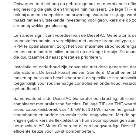
Ontworpen met het oog op gebruiksgemak en operationele effic
engineering die geluid en trillingen minimaliseert. De lage TIF
ook bij aan een soepelere motorwerking, waardoor slijtage wor
maakt het een uitstekende investering voor gebruikers die op
stroomopwekkingsoplossing.
Een ander significant voordeel van de Diesel AC Generator is d
brandstofeconomie in vergelijking met andere brandstoftypes, 
RPM te optimaliseren, zorgt het voor maximale stroomopbrengst
en een verminderde milieu-impact op de lange termijn. Dit aspec
die duurzaamheid naast prestaties prioriteren.
Installatie en onderhoud zijn eenvoudig met deze generator, dan
alternatoren. De beschikbaarheid van Stamford, Marathon en L
maken op basis van beschikbaarheid en specifieke stroomkwali
toegankelijk voor routinematige controles en onderhoud, waardoo
gehandhaafd.
Samenvattend is de Diesel AC Generator een krachtig, efficiën
combineert met praktische functies. De lage TIF- en THF-waa
breed capaciteitsbereik van 4,8 kW tot 18 kW, maken het gesch
stoombaden en andere stroomkritische omgevingen. Met de op
krijgen gebruikers de flexibiliteit om hun stroomoplossingen aa
betrouwbare AC Motor Generator of een hoogwaardige Diesel Po
efficiënte keuze voor uw stroombehoeften.