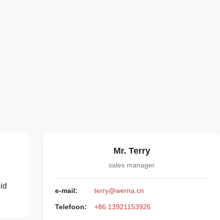
Mr. Terry
sales manager
id
e-mail:
terry@werna.cn
Telefoon:
+86 13921153926