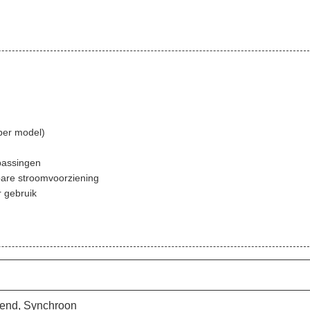
per model)
epassingen
bare stroomvoorziening
r gebruik
erend, Synchroon