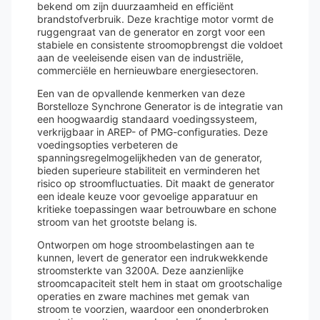
bekend om zijn duurzaamheid en efficiënt
brandstofverbruik. Deze krachtige motor vormt de
ruggengraat van de generator en zorgt voor een
stabiele en consistente stroomopbrengst die voldoet
aan de veeleisende eisen van de industriële,
commerciële en hernieuwbare energiesectoren.
Een van de opvallende kenmerken van deze
Borstelloze Synchrone Generator is de integratie van
een hoogwaardig standaard voedingssysteem,
verkrijgbaar in AREP- of PMG-configuraties. Deze
voedingsopties verbeteren de
spanningsregelmogelijkheden van de generator,
bieden superieure stabiliteit en verminderen het
risico op stroomfluctuaties. Dit maakt de generator
een ideale keuze voor gevoelige apparatuur en
kritieke toepassingen waar betrouwbare en schone
stroom van het grootste belang is.
Ontworpen om hoge stroombelastingen aan te
kunnen, levert de generator een indrukwekkende
stroomsterkte van 3200A. Deze aanzienlijke
stroomcapaciteit stelt hem in staat om grootschalige
operaties en zware machines met gemak van
stroom te voorzien, waardoor een ononderbroken