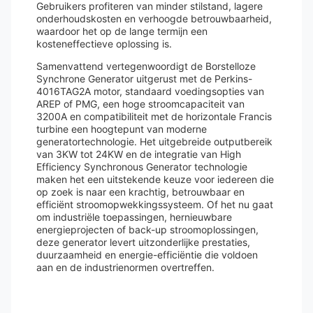
Gebruikers profiteren van minder stilstand, lagere
onderhoudskosten en verhoogde betrouwbaarheid,
waardoor het op de lange termijn een
kosteneffectieve oplossing is.
Samenvattend vertegenwoordigt de Borstelloze
Synchrone Generator uitgerust met de Perkins-
4016TAG2A motor, standaard voedingsopties van
AREP of PMG, een hoge stroomcapaciteit van
3200A en compatibiliteit met de horizontale Francis
turbine een hoogtepunt van moderne
generatortechnologie. Het uitgebreide outputbereik
van 3KW tot 24KW en de integratie van High
Efficiency Synchronous Generator technologie
maken het een uitstekende keuze voor iedereen die
op zoek is naar een krachtig, betrouwbaar en
efficiënt stroomopwekkingssysteem. Of het nu gaat
om industriële toepassingen, hernieuwbare
energieprojecten of back-up stroomoplossingen,
deze generator levert uitzonderlijke prestaties,
duurzaamheid en energie-efficiëntie die voldoen
aan en de industrienormen overtreffen.