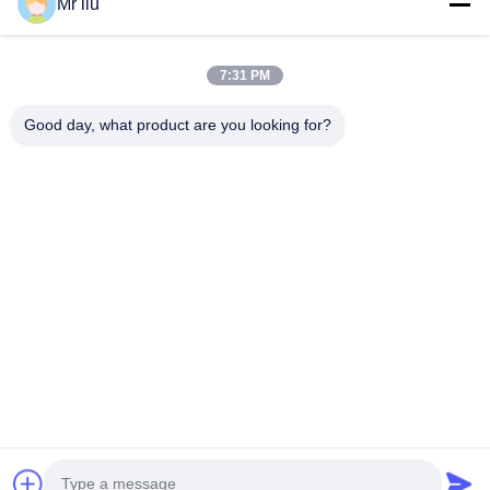
Mr liu
Snelle Links
Huis
Producten
7:31 PM
Video's
Over Ons
Fabriekstocht
Kwaliteitscontrole
Good day, what product are you looking for?
Neem Contact Met Ons Op
Vraag Een Offerte
Nieuws
Neem Contact Met Ons Op
0086-510-88261858-303
0086-510-88260858
terry@werna.cn
Auteursrecht © 2014-2026 Wuxi Werna Alternator Co., Ltd.. Allemaal. Alle
rechten voorbehouden.