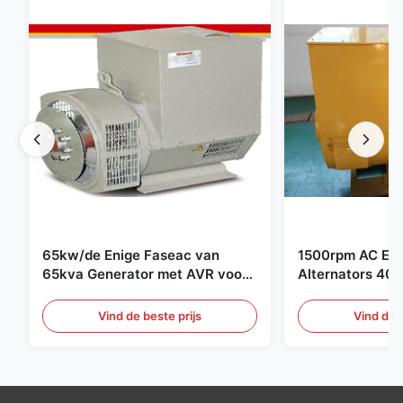
65kw/de Enige Faseac van
1500rpm AC Ele
65kva Generator met AVR voor
Alternators 40
-Generatorreeks
Cummins-Gener
Vind de beste prijs
Vind de b