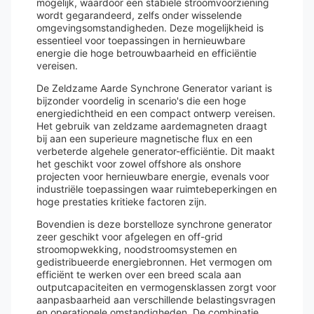
mogelijk, waardoor een stabiele stroomvoorziening
wordt gegarandeerd, zelfs onder wisselende
omgevingsomstandigheden. Deze mogelijkheid is
essentieel voor toepassingen in hernieuwbare
energie die hoge betrouwbaarheid en efficiëntie
vereisen.
De Zeldzame Aarde Synchrone Generator variant is
bijzonder voordelig in scenario's die een hoge
energiedichtheid en een compact ontwerp vereisen.
Het gebruik van zeldzame aardemagneten draagt
bij aan een superieure magnetische flux en een
verbeterde algehele generator-efficiëntie. Dit maakt
het geschikt voor zowel offshore als onshore
projecten voor hernieuwbare energie, evenals voor
industriële toepassingen waar ruimtebeperkingen en
hoge prestaties kritieke factoren zijn.
Bovendien is deze borstelloze synchrone generator
zeer geschikt voor afgelegen en off-grid
stroomopwekking, noodstroomsystemen en
gedistribueerde energiebronnen. Het vermogen om
efficiënt te werken over een breed scala aan
outputcapaciteiten en vermogensklassen zorgt voor
aanpasbaarheid aan verschillende belastingsvragen
en operationele omstandigheden. De combinatie