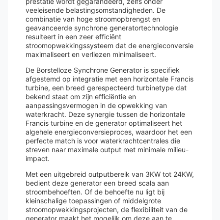
prestatie wordt gegarandeerd, zelfs onder
veeleisende belastingsomstandigheden. De
combinatie van hoge stroomopbrengst en
geavanceerde synchrone generatortechnologie
resulteert in een zeer efficiënt
stroomopwekkingssysteem dat de energieconversie
maximaliseert en verliezen minimaliseert.
De Borstelloze Synchrone Generator is specifiek
afgestemd op integratie met een horizontale Francis
turbine, een breed gerespecteerd turbinetype dat
bekend staat om zijn efficiëntie en
aanpassingsvermogen in de opwekking van
waterkracht. Deze synergie tussen de horizontale
Francis turbine en de generator optimaliseert het
algehele energieconversieproces, waardoor het een
perfecte match is voor waterkrachtcentrales die
streven naar maximale output met minimale milieu-
impact.
Met een uitgebreid outputbereik van 3KW tot 24KW,
bedient deze generator een breed scala aan
stroombehoeften. Of de behoefte nu ligt bij
kleinschalige toepassingen of middelgrote
stroomopwekkingsprojecten, de flexibiliteit van de
generator maakt het mogelijk om deze aan te