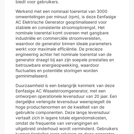
biedt voor gebruikers.
Werkend met een nominaal toerental van 3000
omwentelingen per minuut (rpm), is deze Eenfasige
AC Elektrische Generator geoptimaliseerd voor
stabiele en consistente stroomopbrengst. Het
nominale toerental komt overeen met gangbare
industriële en commerciële stroomvereisten,
waardoor de generator binnen ideale parameters
werkt voor maximale efficiëntie. De precieze
engineering achter het nominale toerental van de
generator draagt bij aan zijn soepele prestaties en
betrouwbare energieopwekking, waardoor
fluctuaties en potentiële storingen worden
geminimaliseerd.
Duurzaamheid is een belangrijk kenmerk van deze
Eenfasige AC Wisselstroomgenerator, met een
ontworpen operationele levensduur van 20 jaar. Een
dergelijke verlengde levensduur weerspiegelt de
hoge productienormen en de kwaliteit van de
gebruikte componenten. Deze lange levensduur
vertaalt zich in lagere totale eigendomskosten,
omdat de frequentie van vervangingen en
uitgebreid onderhoud wordt verminderd. Gebruikers
kunnen tientallen jaren rekenen op deze generator