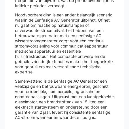
frequentie van bijvullen, wat de productiviteit tijdens
kritieke periodes verhoogt.
Noodvoorbereiding is een ander belangrijk scenario
waarin de Eenfasige AC Generator uitblinkt. Of het
nu gaat om reactie op natuurrampen of
onverwachte stroomuitval, het hebben van een
betrouwbare generator met een eenfasige AC
wisselstroomgenerator zorgt voor een continue
stroomvoorziening voor communicatieapparatuur,
medische apparatuur en essentiële
huisinfrastructuur. Het compacte ontwerp en de
gebruiksvriendelijke functies maken het toegankelijk
voor gebruikers met verschillende technische
expertise.
Samenvattend is de Eenfasige AC Generator een
veelzijdige en betrouwbare energiebron, geschikt
voor residentiële, commerciële, agrarische en
noodtoepassingen. Uitgerust met een luchtgekoelde
dieselmotor, een brandstoftank van 15 liter, een
elektrisch startsysteem en ondersteund door een
garantie van 2 jaar, levert hij consistente eenfasige
AC-stroom wanneer en waar deze nodig is.