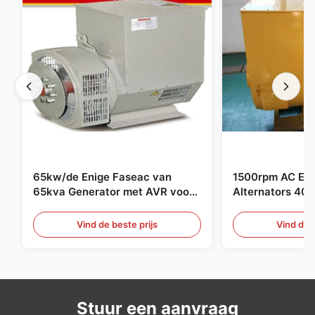
65kw/de Enige Faseac van
1500rpm AC Ele
65kva Generator met AVR voor
Alternators 40
-Generatorreeks
Cummins-Gener
Vind de beste prijs
Vind de b
Stuur een aanvraag