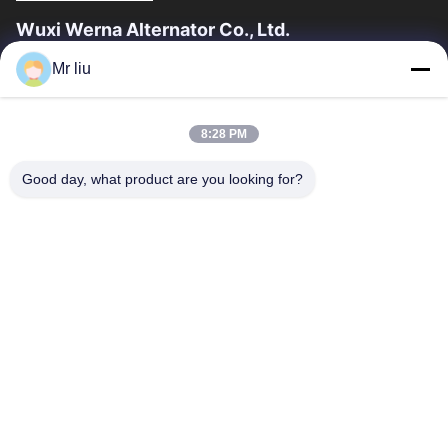
Wuxi Werna Alternator Co., Ltd.
Mr liu
Schnelllinks
Zu Hause
Produkte
8:28 PM
Videos
Über Uns
Werksbesichtigung
Qualitätskontrolle
Good day, what product are you looking for?
Kontakt Mit Uns
Bitte Um Ein Angebot
Neuigkeiten
Kontakt Mit Uns
0086-510-88261858-303
0086-510-88260858
terry@werna.cn