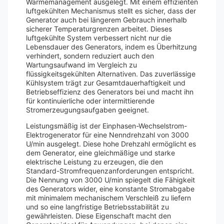
Wärmemanagement ausgelegt. Mit einem effizienten
luftgekühlten Mechanismus stellt es sicher, dass der
Generator auch bei längerem Gebrauch innerhalb
sicherer Temperaturgrenzen arbeitet. Dieses
luftgekühlte System verbessert nicht nur die
Lebensdauer des Generators, indem es Überhitzung
verhindert, sondern reduziert auch den
Wartungsaufwand im Vergleich zu
flüssigkeitsgekühlten Alternativen. Das zuverlässige
Kühlsystem trägt zur Gesamtdauerhaftigkeit und
Betriebseffizienz des Generators bei und macht ihn
für kontinuierliche oder intermittierende
Stromerzeugungsaufgaben geeignet.
Leistungsmäßig ist der Einphasen-Wechselstrom-
Elektrogenerator für eine Nenndrehzahl von 3000
U/min ausgelegt. Diese hohe Drehzahl ermöglicht es
dem Generator, eine gleichmäßige und starke
elektrische Leistung zu erzeugen, die den
Standard-Stromfrequenzanforderungen entspricht.
Die Nennung von 3000 U/min spiegelt die Fähigkeit
des Generators wider, eine konstante Stromabgabe
mit minimalem mechanischem Verschleiß zu liefern
und so eine langfristige Betriebsstabilität zu
gewährleisten. Diese Eigenschaft macht den