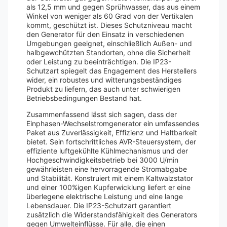
als 12,5 mm und gegen Sprühwasser, das aus einem
Winkel von weniger als 60 Grad von der Vertikalen
kommt, geschützt ist. Dieses Schutzniveau macht
den Generator für den Einsatz in verschiedenen
Umgebungen geeignet, einschließlich Außen- und
halbgewchützten Standorten, ohne die Sicherheit
oder Leistung zu beeinträchtigen. Die IP23-
Schutzart spiegelt das Engagement des Herstellers
wider, ein robustes und witterungsbeständiges
Produkt zu liefern, das auch unter schwierigen
Betriebsbedingungen Bestand hat.
Zusammenfassend lässt sich sagen, dass der
Einphasen-Wechselstromgenerator ein umfassendes
Paket aus Zuverlässigkeit, Effizienz und Haltbarkeit
bietet. Sein fortschrittliches AVR-Steuersystem, der
effiziente luftgekühlte Kühlmechanismus und der
Hochgeschwindigkeitsbetrieb bei 3000 U/min
gewährleisten eine hervorragende Stromabgabe
und Stabilität. Konstruiert mit einem Kaltwalzstator
und einer 100%igen Kupferwicklung liefert er eine
überlegene elektrische Leistung und eine lange
Lebensdauer. Die IP23-Schutzart garantiert
zusätzlich die Widerstandsfähigkeit des Generators
gegen Umwelteinflüsse. Für alle, die einen