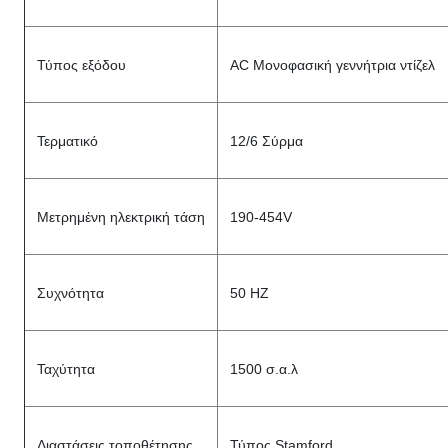
Τύπος εξόδου
AC Μονοφασική γεννήτρια ντίζελ
Τερματικό
12/6 Σύρμα
Μετρημένη ηλεκτρική τάση
190-454V
Συχνότητα
50 HZ
Ταχύτητα
1500 σ.α.λ
Διαστάσεις τοποθέτησης
Τύπος Stamford