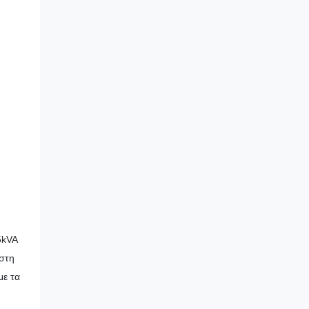
5kVA
 στη
με τα