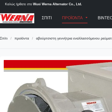
Καλώς ήρθατε στο
Wuxi Werna Alternator Co., Ltd.
ΣΠΊΤΙ
ΠΡΟΪΌΝΤΑ
ΒΊΝΤΕ
Σπίτι
/
προϊόντα
/
αβούρτσιστη γεννήτρια εναλλασσόμενου ρεύματ