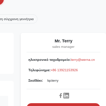
τη σύγχρονη γεννήτρια
Mr. Terry
sales manager
ηλεκτρονικό ταχυδρομείο:
terry@werna.cn
Τηλεφώνημα:
+86 13921153926
Σκυϊδάκι:
lqcterry