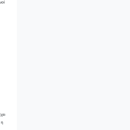
ιοί
χει
 η