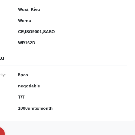
Wuxi, Κίνα
Werna
CE,ISO9001,SASO
WR162D
τα
ty:
5pcs
negotiable
T/T
1000units/month