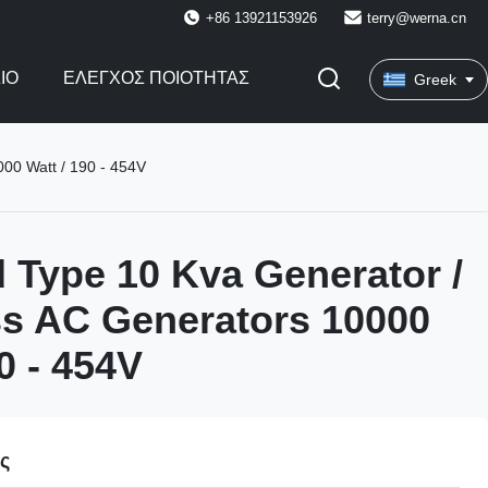
+86 13921153926
terry@werna.cn
ΙΟ
ΈΛΕΓΧΟΣ ΠΟΙΌΤΗΤΑΣ
Greek
00 Watt / 190 - 454V
 Type 10 Kva Generator /
s AC Generators 10000
0 - 454V
ες