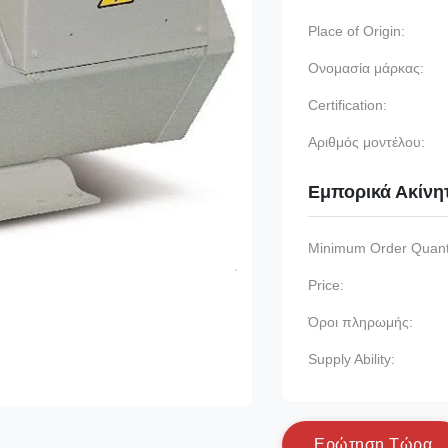
Place of Origin:
Ονομασία μάρκας:
Certification:
Αριθμός μοντέλου:
Εμπορικά Ακίνη
Minimum Order Quanti
Price:
Όροι πληρωμής:
Supply Ability:
Ε
ρ
ώ
τ
η
σ
η
Τ
ώ
ρ
α