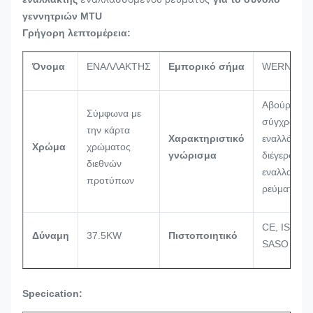
γεννητριών MTU
Γρήγορη λεπτομέρεια:
Όνομα
ΕΝΑΛΛΑΚΤΗΣ
Εμπορικό σήμα
WERNA
Αβούρτσισ
Σύμφωνα με
σύγχρονος
την κάρτα
Χαρακτηριστικό
εναλλάκτης
Χρώμα
χρώματος
γνώρισμα
διέγερσης
διεθνών
εναλλασσό
προτύπων
ρεύματος
CE, ISO900
Δύναμη
37.5KW
Πιστοποιητικό
SASO
Specication: