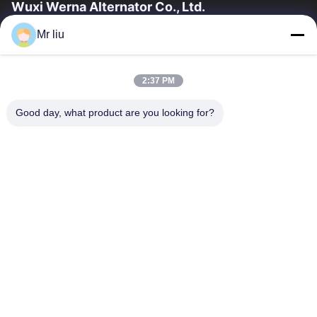
Wuxi Werna Alternator Co., Ltd.
Mr liu
Γρήγοροι Σύνδεσμοι
Σπίτι
Προϊόντα
2:37 PM
Βίντεο
Σχετικά Με Εμάς
Επισκέψεις Στο Εργοστάσιο
Έλεγχος Ποιότητας
Good day, what product are you looking for?
Επικοινωνήστε Μαζί Μας
Ζητήστε Μια Προσφορά
Ειδήσεις
Επικοινωνήστε Μαζί Μας
0086-510-88261858-303
0086-510-88260858
terry@werna.cn