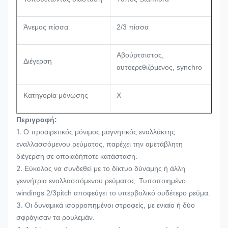
Άνεμος πίσσα
2/3 πίσσα
Αβούρτσιστος,
Διέγερση
αυτοερεθιζόμενος, synchro
Κατηγορία μόνωσης
Χ
Περιγραφή:
1.
Ο προαιρετικός μόνιμος μαγνητικός εναλλάκτης
εναλλασσόμενου ρεύματος, παρέχει την αμετάβλητη
διέγερση σε οποιαδήποτε κατάσταση.
2.
Εύκολος να συνδεθεί με το δίκτυο δύναμης ή άλλη
γεννήτρια εναλλασσόμενου ρεύματος. Τυποποιημένο
windings 2/3pitch αποφεύγει το υπερβολικό ουδέτερο ρεύμα.
3.
Οι δυναμικά ισορροπημένοι στροφείς, με ενιαίο ή δύο
σφράγισαν τα ρουλεμάν.