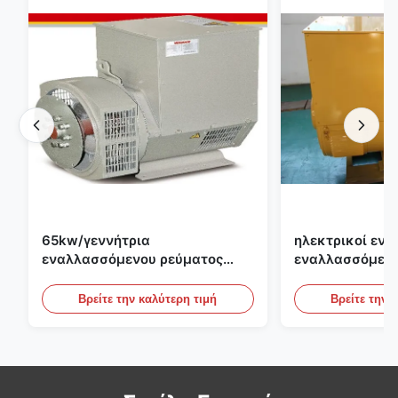
65kw/γεννήτρια
ηλεκτρικοί ενα
εναλλασσόμενου ρεύματος
εναλλασσόμενο
ενιαίας φάσης 65kva με AVR
1500rpm 400kw
για το σύνολο γεννητριών της
σύνολο γεννητρ
Βρείτε την καλύτερη τιμή
Βρείτε την 
Cummins