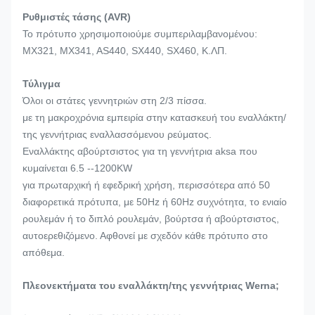
Ρυθμιστές τάσης (AVR)
Το πρότυπο χρησιμοποιούμε συμπεριλαμβανομένου:
MX321, MX341, AS440, SX440, SX460, Κ.ΛΠ.
Τύλιγμα
Όλοι οι στάτες γεννητριών στη 2/3 πίσσα.
με τη μακροχρόνια εμπειρία στην κατασκευή του εναλλάκτη/
της γεννήτριας εναλλασσόμενου ρεύματος.
Εναλλάκτης αβούρτσιστος για τη γεννήτρια aksa που
κυμαίνεται 6.5 --1200KW
για πρωταρχική ή εφεδρική χρήση, περισσότερα από 50
διαφορετικά πρότυπα, με 50Hz ή 60Hz συχνότητα, το ενιαίο
ρουλεμάν ή το διπλό ρουλεμάν, βούρτσα ή αβούρτσιστος,
αυτοερεθιζόμενο. Αφθονεί με σχεδόν κάθε πρότυπο στο
απόθεμα.
Πλεονεκτήματα του εναλλάκτη/της γεννήτριας Werna;