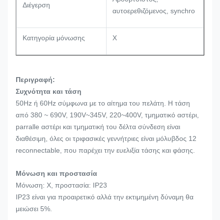
Διέγερση
αυτοερεθιζόμενος, synchro
Κατηγορία μόνωσης
Χ
Περιγραφή:
Συχνότητα και τάση
50Hz ή 60Hz σύμφωνα με το αίτημα του πελάτη. Η τάση
από 380 ~ 690V, 190V~345V, 220~400V, τμηματικό αστέρι,
parralle αστέρι και τμηματική του δέλτα σύνδεση είναι
διαθέσιμη, όλες οι τριφασικές γεννήτριες είναι μόλυβδος 12
reconnectable, που παρέχει την ευελιξία τάσης και φάσης.
Μόνωση και προστασία
Μόνωση: Χ, προστασία: IP23
IP23 είναι για προαιρετικό αλλά την εκτιμημένη δύναμη θα
μειώσει 5%.