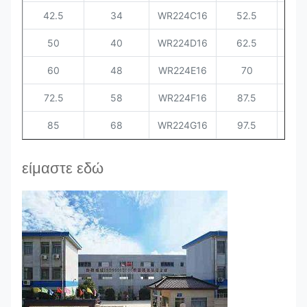
42.5
34
WR224C16
52.5
50
40
WR224D16
62.5
60
48
WR224E16
70
72.5
58
WR224F16
87.5
85
68
WR224G16
97.5
είμαστε εδώ