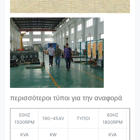
περισσότεροι τύποι για την αναφορά
50HZ
60HZ
190~454V
ΤΥΠΟΙ
208
1500RPM
1800RPM
KVA
KW
KVA