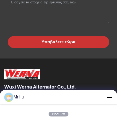
Υποβάλετε τώρα
Wuxi Werna Alternator Co., Ltd.
Mr liu
Γρήγοροι Σύνδεσμοι
Σπίτι
Προϊόντα
11:21 PM
Βίντεο
Σχετικά Με Εμάς