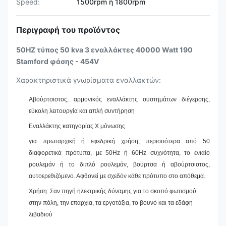
Speed:
1500rpm ή 1800rpm
Περιγραφή του προϊόντος
50HZ τύπος 50 kva 3 εναλλάκτες 40000 Watt 190
Stamford φάσης - 454V
Χαρακτηριστικά γνωρίσματα εναλλακτών:
Αβούρτσιστος, αρμονικός εναλλάκτης συστημάτων διέγερσης,
εύκολη λειτουργία και απλή συντήρηση
Εναλλάκτης κατηγορίας Χ μόνωσης
για πρωταρχική ή εφεδρική χρήση, περισσότερα από 50
διαφορετικά πρότυπα, με 50Hz ή 60Hz συχνότητα, το ενιαίο
ρουλεμάν ή το διπλό ρουλεμάν, βούρτσα ή αβούρτσιστος,
αυτοερεθιζόμενο. Αφθονεί με σχεδόν κάθε πρότυπο στο απόθεμα.
Χρήση: Σαν πηγή ηλεκτρικής δύναμης για το σκοπό φωτισμού
στην πόλη, την επαρχία, τα εργοτάξια, το βουνό και τα εδάφη
λιβαδιού