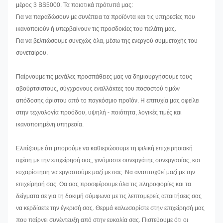
μέρος 3 BS5000. Τα ποιοτικά πρότυπά μας:
Για να παραδώσουν με συνέπεια τα προϊόντα και τις υπηρεσίες που
ικανοποιούν ή υπερβαίνουν τις προσδοκίες του πελάτη μας.
Για να βελτιώσουμε συνεχώς όλα, μέσω της ενεργού συμμετοχής του
συνεταίρου.
Παίρνουμε τις μεγάλες προσπάθειες μας να δημιουργήσουμε τους
αβούρτσιστους, σύγχρονους εναλλάκτες του ποσοστού τιμών
απόδοσης άριστου από το παγκόσμιο προϊόν. Η επιτυχία μας οφείλει
στην τεχνολογία προόδου, υψηλή - ποιότητα, λογικές τιμές και
ικανοποιημένη υπηρεσία.
Ελπίζουμε ότι μπορούμε να καθιερώσουμε τη φιλική επιχειρησιακή
σχέση με την επιχείρησή σας, γινόμαστε συνεργάτης συνεργασίας, και
ευχαρίστηση να εργαστούμε μαζί με σας. Να αναπτυχθεί μαζί με την
επιχείρησή σας. Θα σας προσφέρουμε όλα τις πληροφορίες και τα
δείγματα σε για τη δοκιμή σύμφωνα με τις λεπτομερείς απαιτήσεις σας
να κερδίσετε την έγκρισή σας. Θερμά καλωσορίστε στην επιχείρησή μας
που παίρνει συνέντευξη από στην ευκολία σας. Πιστεύουμε ότι οι