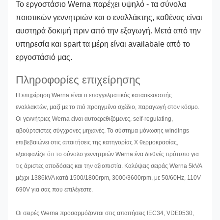
Το εργοστάσιο Werna παρέχει υψηλό - τα σύνολα
ποιοτικών γεννητριών και ο εναλλάκτης, καθένας είναι
αυστηρά δοκιμή πριν από την εξαγωγή. Μετά από την
υπηρεσία και spart τα μέρη είναι availabale από το
εργοστάσιό μας.
Πληροφορίες επιχείρησης
Η επιχείρηση Werna είναι ο επαγγελματικός κατασκευαστής
εναλλακτών, μαζί με το πιό προηγμένο σχέδιο, παραγωγή στον κόσμο.
Οι γεννήτριες Werna είναι αυτοερεθιζόμενες, self-regulating,
αβούρτσιστες σύγχρονες μηχανές. Το σύστημα μόνωσης windings
επιβεβαιώνει στις απαιτήσεις της κατηγορίας Χ θερμοκρασίας,
εξασφαλίζει ότι το σύνολο γεννητριών Werna ένα διεθνές πρότυπο για
τις άριστες αποδόσεις και την αξιοπιστία. Καλύψεις σειράς Werna 5kVA
μέχρι 1386kVA κατά 1500/1800rpm, 3000/3600rpm, με 50/60Hz, 110V-
690V για σας που επιλέγεστε.
Οι σειρές Werna προσαρμόζονται στις απαιτήσεις IEC34, VDE0530,