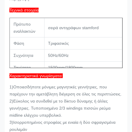
Τεχνικά στοιχεία
Πρότυπο
σειρά αντιγράφων stamford
εναλλακτών
Φάση
Τριφασικός
Συχνότητα
50Hz/60Hz
Ταχύτητα
1500rpm/1800rpm
Χαρακτηριστικά γνωρίσματα:
Σειρά
8.1-2200KVA
παραγωγής
1)Οποιεσδήποτε μόνιμες μαγνητικές γεννήτριες, που
παρέχουν την αμετάβλητη διέγερση σε όλες τις περιπτώσεις.
ενιαίο ρουλεμάν, 4-πόλος,
2)Εύκολος να συνδεθεί με το δίκτυο δύναμης ή άλλες
Χαρακτήρες
αβούρτσιστος, μόνωση κατηγορίας Χ,
γεννήτριες. Τυποποιημένο 2/3 windings πισσών ρεύμα
IP23
midline ελέγχου υπερβολικό.
3)Ισορροπημένος στροφέας με ενιαία ή δύο σφραγισμένα
Διαστρέβλωση
<1>
κανένα φορτίο
ρουλεμάν