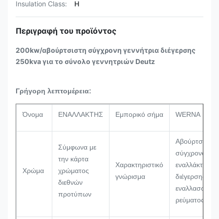
Insulation Class:
H
Περιγραφή του προϊόντος
200kw/αβούρτσιστη σύγχρονη γεννήτρια διέγερσης
250kva για το σύνολο γεννητριών Deutz
Γρήγορη λεπτομέρεια:
Όνομα
ΕΝΑΛΛΑΚΤΗΣ
Εμπορικό σήμα
WERNA
Αβούρτσιστος
Σύμφωνα με
σύγχρονος
την κάρτα
Χαρακτηριστικό
εναλλάκτης
Χρώμα
χρώματος
γνώρισμα
διέγερσης
διεθνών
εναλλασσόμε
προτύπων
ρεύματος