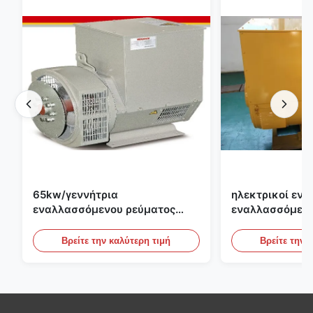
65kw/γεννήτρια
ηλεκτρικοί ενα
εναλλασσόμενου ρεύματος
εναλλασσόμενο
ενιαίας φάσης 65kva με AVR
1500rpm 400kw
για το σύνολο γεννητριών της
σύνολο γεννητρ
Βρείτε την καλύτερη τιμή
Βρείτε την 
Cummins