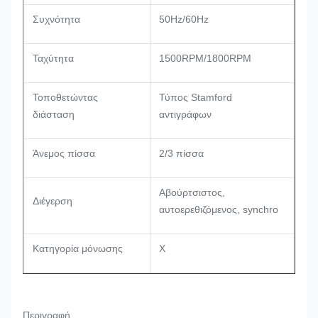
Συχνότητα
50Hz/60Hz
Ταχύτητα
1500RPM/1800RPM
Τοποθετώντας
Τύπος Stamford
διάσταση
αντιγράφων
Άνεμος πίσσα
2/3 πίσσα
Αβούρτσιστος,
Διέγερση
αυτοερεθιζόμενος, synchro
Κατηγορία μόνωσης
Χ
Περιγραφή