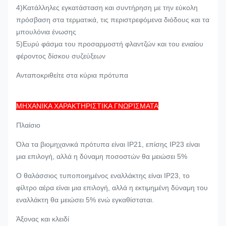
κυματοειδούς
4)Κατάλληλες εγκατάσταση και συντήρηση με την εύκολη
πρόσβαση στα τερματικά, τις περιστρεφόμενα διόδους και τα
<2>
THF/TIF
THF
μπουλόνια ένωσης
5)Ευρύ φάσμα του προσαρμοστή φλαντζών και του ενιαίου
φέροντος δίσκου συζεύξεων
Ανταποκριθείτε στα κύρια πρότυπα
ΜΗΧΑΝΙΚΑ ΧΑΡΑΚΤΗΡΙΣΤΙΚΑ ΓΝΩΡΊΣΜΑΤΑ
Πλαίσιο
Όλα τα βιομηχανικά πρότυπα είναι IP21, επίσης IP23 είναι
μια επιλογή, αλλά η δύναμη ποσοστών θα μειώσει 5%
Ο θαλάσσιος τυποποιημένος εναλλάκτης είναι IP23, το
φίλτρο αέρα είναι μια επιλογή, αλλά η εκτιμημένη δύναμη του
εναλλάκτη θα μειώσει 5% ενώ εγκαθίσταται.
Άξονας και κλειδί