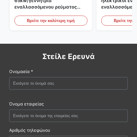
65kw/γεννήτρια
ηλεκτρικοί ενα
εναλλασσόμενου ρεύματος
εναλλασσόμενο
ενιαίας φάσης 65kva με AVR
1500rpm 400kw
για το σύνολο γεννητριών της
σύνολο γεννητρ
Βρείτε την καλύτερη τιμή
Βρείτε την 
Cummins
Στείλε Ερευνά
Ονομασία *
Όνομα εταιρείας
Αριθμός τηλεφώνου