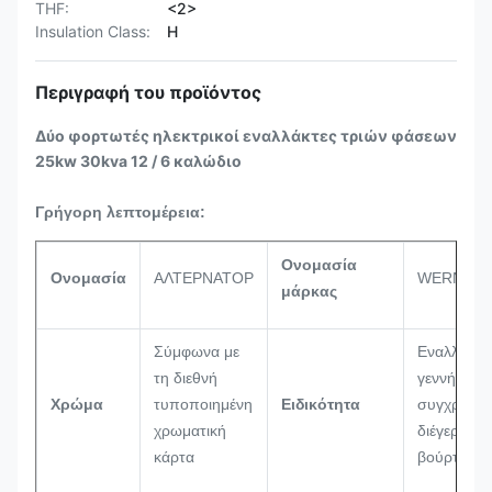
THF:
<2>
Insulation Class:
H
Περιγραφή του προϊόντος
Δύο φορτωτές ηλεκτρικοί εναλλάκτες τριών φάσεων
25kw 30kva 12 / 6 καλώδιο
Γρήγορη λεπτομέρεια:
Ονομασία
Ονομασία
ΑΛΤΕΡΝΑΤΟΡ
WERNA
μάρκας
Σύμφωνα με
Εναλλακτι
τη διεθνή
γεννήτης
Χρώμα
τυποποιημένη
Ειδικότητα
συγχρονικ
χρωματική
διέγερσης 
κάρτα
βούρτσα