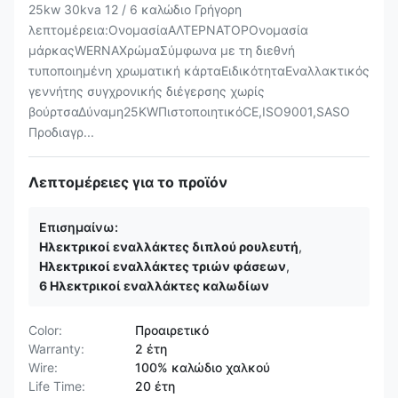
25kw 30kva 12 / 6 καλώδιο Γρήγορη
λεπτομέρεια:ΟνομασίαΑΛΤΕΡΝΑΤΟΡΟνομασία
μάρκαςWERNAΧρώμαΣύμφωνα με τη διεθνή
τυποποιημένη χρωματική κάρταΕιδικότηταΕναλλακτικός
γεννήτης συγχρονικής διέγερσης χωρίς
βούρτσαΔύναμη25KWΠιστοποιητικόCE,ISO9001,SASO
Προδιαγρ...
Λεπτομέρειες για το προϊόν
Επισημαίνω:
Ηλεκτρικοί εναλλάκτες διπλού ρουλευτή
,
Ηλεκτρικοί εναλλάκτες τριών φάσεων
,
6 Ηλεκτρικοί εναλλάκτες καλωδίων
Color:
Προαιρετικό
Warranty:
2 έτη
Wire:
100% καλώδιο χαλκού
Life Time:
20 έτη