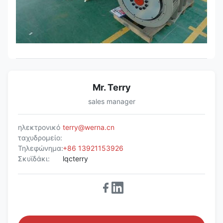
Mr. Terry
sales manager
ηλεκτρονικό
terry@werna.cn
ταχυδρομείο:
Τηλεφώνημα:
+86 13921153926
Σκυϊδάκι:
lqcterry