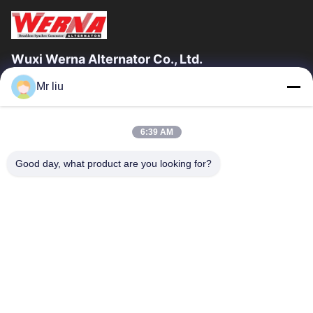
Wuxi Werna Alternator Co., Ltd.
Mr liu
Γρήγοροι Σύνδεσμοι
Σπίτι
Προϊόντα
6:39 AM
Βίντεο
Σχετικά Με Εμάς
Επισκέψεις Στο Εργοστάσιο
Έλεγχος Ποιότητας
Good day, what product are you looking for?
Επικοινωνήστε Μαζί Μας
Ζητήστε Μια Προσφορά
Ειδήσεις
Επικοινωνήστε Μαζί Μας
0086-510-88261858-303
0086-510-88260858
terry@werna.cn