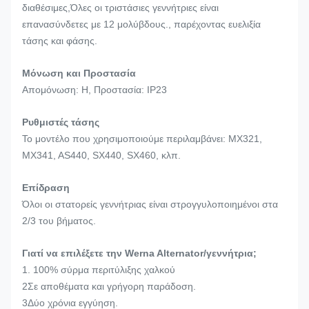
διαθέσιμες,Όλες οι τριστάσιες γεννήτριες είναι
επανασύνδετες με 12 μολύβδους., παρέχοντας ευελιξία
τάσης και φάσης.
Μόνωση και Προστασία
Απομόνωση: H, Προστασία: IP23
Ρυθμιστές τάσης
Το μοντέλο που χρησιμοποιούμε περιλαμβάνει: MX321,
MX341, AS440, SX440, SX460, κλπ.
Επίδραση
Όλοι οι στατορείς γεννήτριας είναι στρογγυλοποιημένοι στα
2/3 του βήματος.
Γιατί να επιλέξετε την Werna Alternator/γεννήτρια;
1. 100% σύρμα περιτύλιξης χαλκού
2Σε αποθέματα και γρήγορη παράδοση.
3Δύο χρόνια εγγύηση.