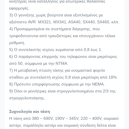
κινητήρας είναι κατάλληλος για εσωτερικές θαλάσσιες
εφαρμογές.
3) Ο γεννήτης χωρίς βούρτσα είναι εξοπλισμένος με
αξιόπιστο AVR. MX321, MX341, AS440, SX440, SX460, κλπ.
4) Προσαρμοσμένα σε συστήματα διέγερσης, που
τροφοδοτούνται από τρανζίστορες και επιτυγχάνουν τέλεια
ρύθμιση.
5) Ο συντελεστής ισχύος κυμαίνεται από 0,8 έως 1.
6) Ο παράγοντας επιρροής του τηλεφώνου είναι μικρότερος
από 50, σύμφωνα με την NTMA.
7) Η μεταβατική πτώση τάσης για ονομαστικό φορτίο
σταδίου με συντελεστή ισχύος 0,8 είναι μικρότερη από 18%.
8) Πρότυπο υπερφόρτωσης σύμφωνα με την NEMA.
9) Όλοι οι γεννήτριες είναι στρογγυλοποιημένοι στα 2/3 της
στρογγυλοποίησης.
Συχνολογία και τάση
Η τάση από 380 ~ 690V, 190V ~ 345V, 220 ~ 400V, σειριακό
αστέρι, παράλληλο αστέρι και σειριακή σύνδεση δέλτα είναι