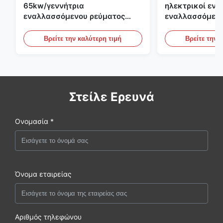
65kw/γεννήτρια
ηλεκτρικοί ενα
εναλλασσόμενου ρεύματος
εναλλασσόμενο
ενιαίας φάσης 65kva με AVR
1500rpm 400kw
για το σύνολο γεννητριών της
σύνολο γεννητρ
Βρείτε την καλύτερη τιμή
Βρείτε την 
Cummins
Στείλε Ερευνά
Ονομασία *
Όνομα εταιρείας
Αριθμός τηλεφώνου