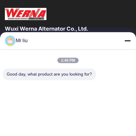
Wuxi Werna Alternator Co., Ltd.
Mr liu
Γρήγοροι Σύνδεσμοι
Σπίτι
Προϊόντα
1:40 PM
Βίντεο
Σχετικά Με Εμάς
Επισκέψεις Στο Εργοστάσιο
Έλεγχος Ποιότητας
Good day, what product are you looking for?
Επικοινωνήστε Μαζί Μας
Ζητήστε Μια Προσφορά
Ειδήσεις
Επικοινωνήστε Μαζί Μας
0086-510-88261858-303
0086-510-88260858
terry@werna.cn