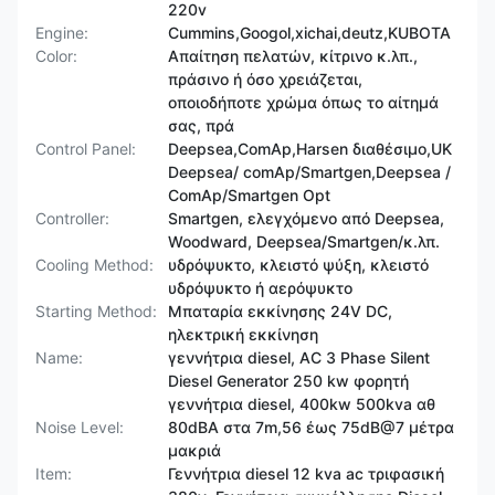
220v
Engine:
Cummins,Googol,xichai,deutz,KUBOTA
Color:
Απαίτηση πελατών, κίτρινο κ.λπ.,
πράσινο ή όσο χρειάζεται,
οποιοδήποτε χρώμα όπως το αίτημά
σας, πρά
Control Panel:
Deepsea,ComAp,Harsen διαθέσιμο,UK
Deepsea/ comAp/Smartgen,Deepsea /
ComAp/Smartgen Opt
Controller:
Smartgen, ελεγχόμενο από Deepsea,
Woodward, Deepsea/Smartgen/κ.λπ.
Cooling Method:
υδρόψυκτο, κλειστό ψύξη, κλειστό
υδρόψυκτο ή αερόψυκτο
Starting Method:
Μπαταρία εκκίνησης 24V DC,
ηλεκτρική εκκίνηση
Name:
γεννήτρια diesel, AC 3 Phase Silent
Diesel Generator 250 kw φορητή
γεννήτρια diesel, 400kw 500kva αθ
Noise Level:
80dBA στα 7m,56 έως 75dB@7 μέτρα
μακριά
Item:
Γεννήτρια diesel 12 kva ac τριφασική