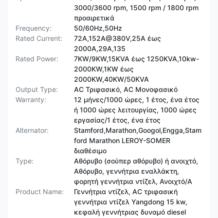
3000/3600 rpm, 1500 rpm / 1800 rpm
προαιρετικά
Frequency:
50/60Hz,50Hz
Rated Current:
72A,152A@380V,25A έως
2000A,29A,135
Rated Power:
7KW/9KW,15KVA έως 1250KVA,10kw-
2000KW,1KW έως
2000KW,40KW/50KVA
Output Type:
AC Τριφασικό, AC Μονοφασικό
Warranty:
12 μήνες/1000 ώρες, 1 έτος, ένα έτος
ή 1000 ώρες λειτουργίας, 1000 ώρες
εργασίας/1 έτος, ένα έτος
Alternator:
Stamford,Marathon,Googol,Engga,Stam
ford Marathon LEROY-SOMER
διαθέσιμο
Type:
Αθόρυβο (σούπερ αθόρυβο) ή ανοιχτό,
Αθόρυβο, γεννήτρια εναλλάκτη,
φορητή γεννήτρια ντίζελ, Ανοιχτό/Α
Product Name:
Γεννήτρια ντίζελ, AC τριφασική
γεννήτρια ντίζελ Yangdong 15 kw,
κεφαλή γεννήτριας δυναμό diesel