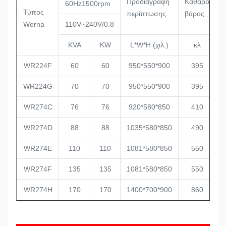
Προδιαγραφή
Καθαρό
Α
60Hz1500rpm
Τύπος
περίπτωσης.
βάρος
β
Werna
110V~240V/0.8
KVA
KW
L*W*H (χιλ.)
κλ
WR224F
60
60
950*550*900
395
WR224G
70
70
950*550*900
395
WR274C
76
76
920*580*850
410
WR274D
88
88
1035*580*850
490
WR274E
110
110
1081*580*850
550
WR274F
135
135
1081*580*850
550
WR274H
170
170
1400*700*900
860