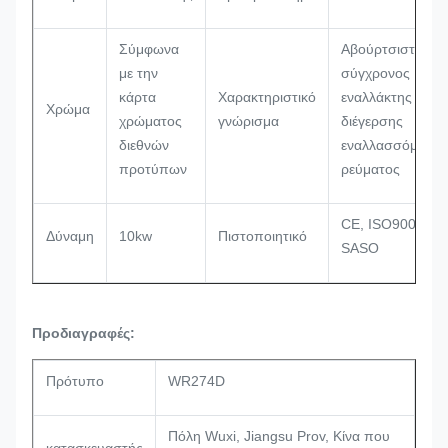
Σύμφωνα
Αβούρτσιστος
με την
σύγχρονος
κάρτα
Χαρακτηριστικό
εναλλάκτης
Χρώμα
χρώματος
γνώρισμα
διέγερσης
διεθνών
εναλλασσόμενου
προτύπων
ρεύματος
CE, ISO9001,
Δύναμη
10kw
Πιστοποιητικό
SASO
Προδιαγραφές:
Πρότυπο
WR274D
Πόλη Wuxi, Jiangsu Prov, Κίνα που