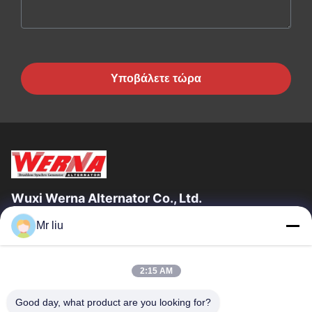
Υποβάλετε τώρα
Wuxi Werna Alternator Co., Ltd.
Mr liu
Γρήγοροι Σύνδεσμοι
Σπίτι
Προϊόντα
2:15 AM
Βίντεο
Σχετικά Με Εμάς
Επισκέψεις Στο Εργοστάσιο
Έλεγχος Ποιότητας
Good day, what product are you looking for?