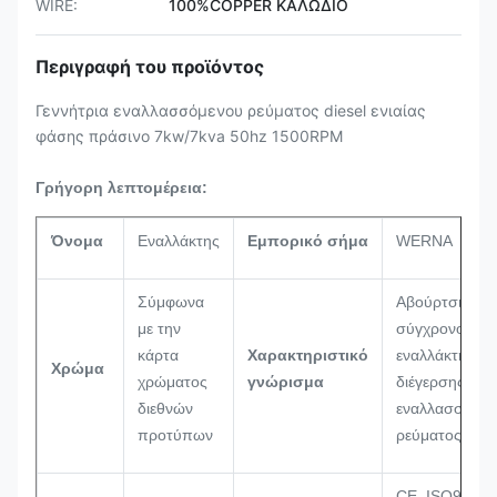
WIRE:
100%COPPER ΚΑΛΩΔΙΟ
Περιγραφή του προϊόντος
Γεννήτρια εναλλασσόμενου ρεύματος diesel ενιαίας
φάσης πράσινο 7kw/7kva 50hz 1500RPM
Γρήγορη λεπτομέρεια:
Όνομα
Εναλλάκτης
Εμπορικό σήμα
WERNA
Σύμφωνα
Αβούρτσιστος
με την
σύγχρονος
κάρτα
Χαρακτηριστικό
εναλλάκτης
Χρώμα
χρώματος
γνώρισμα
διέγερσης
διεθνών
εναλλασσόμεν
προτύπων
ρεύματος
CE, ISO9001,