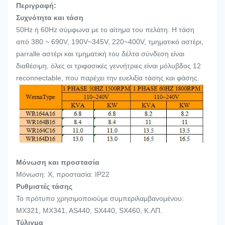
Περιγραφή:
Συχνότητα και τάση
50Hz ή 60Hz σύμφωνα με το αίτημα του πελάτη. Η τάση
από 380 ~ 690V, 190V~345V, 220~400V, τμηματικό αστέρι,
parralle αστέρι και τμηματική του δέλτα σύνδεση είναι
διαθέσιμη, όλες οι τριφασικές γεννήτριες είναι μόλυβδος 12
reconnectable, που παρέχει την ευελιξία τάσης και φάσης.
Μόνωση και προστασία
Μόνωση: Χ, προστασία: IP22
Ρυθμιστές τάσης
Το πρότυπο χρησιμοποιούμε συμπεριλαμβανομένου:
MX321, MX341, AS440, SX440, SX460, Κ.ΛΠ.
Τύλιγμα