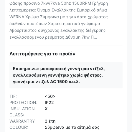
φάσης πράσινο 7kw/7kva 50hz 1500RPM Γρήγορη
λεπτομέρεια: Όνομα Εναλλάκτης Εμπορικό σήμα
WERNA Χρώμα Σύμφωνα με την κάρτα χρώματος
διεθνών προτύπων Χαρακτηριστικό γνώρισμα
Αβούρτσιστος σύγχρονος εναλλάκτης διέγερσης
εναλλασσόμενου ρεύματος Δύναμη 7kw Π...
Λεπτομέρειες για το προϊόν
Επισημαίνω:
μονοφασική γεννήτρια ντίζελ
,
εναλλασσόμενη γεννήτρια χωρίς ψήκτρες
,
γεννήτρια ντίζελ AC 1500 σ.α.λ.
TIF:
<50>
PROTECTION:
IP22
INSULATION
Χ
CLASS:
WARRANTRY:
2 έτη
COLOUR:
Σύμφωνα με το αίτημά σας