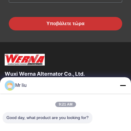
Υποβάλετε τώρα
Wuxi Werna Alternator Co., Ltd.
Mr liu
Γρήγοροι Σύνδεσμοι
Σπίτι
Προϊόντα
9:21 AM
Βίντεο
Σχετικά Με Εμάς
Επισκέψεις Στο Εργοστάσιο
Έλεγχος Ποιότητας
Good day, what product are you looking for?
Επικοινωνήστε Μαζί Μας
Ζητήστε Μια Προσφορά