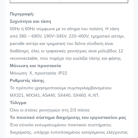
Περιγραφή:
Συχνότητα και τάση
50Hz ή 60Hz σύμφωνα με το αίτημα του πελάτη. Η τάση
από 380 ~ 690V, 190V~345V, 220~400V, τμηματικό αστέρι,
parralle αστέρι και τμηματική του δέλτα σύνδεση είναι
διαθέσιμη, όλες οι τριφασικές γεννήτριες είναι μόλυβδος 12
reconnectable, που παρέχει την ευελιξία τάσης και φάσης.
Μόνωση και προστασία
Μόνωση: Χ, προστασία: IP22
Ρυθμιστές τάσης
Το πρότυπο χρησιμοποιούμε συμπεριλαμβανομένου:
MX321, MX341, AS440, SX440, SX460, Κ.ΛΠ.
Τύλιγμα
Όλοι οι στάτες γεννητριών στη 2/3 πίσσα.
Το ποιοτικό σύστημα διαχείρισης του εργοστασίου μας
Ένα σύνολο ενσωματωμένου ποιοτικού συστήματος
διαχείρισης, υπάρχει τυποποιημένος εισαγόμενος ελέγχοντας