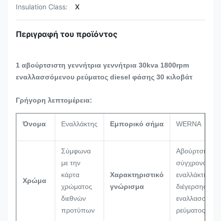
Insulation Class:
Χ
Περιγραφή του προϊόντος
1 αβούρτσιστη γεννήτρια γεννήτρια 30kva 1800rpm
εναλλασσόμενου ρεύματος diesel φάσης 30 κιλοβάτ
Γρήγορη λεπτομέρεια:
Όνομα
Εναλλάκτης
Εμπορικό σήμα
WERNA
Σύμφωνα
Αβούρτσιστος
με την
σύγχρονος
κάρτα
Χαρακτηριστικό
εναλλάκτης
Χρώμα
χρώματος
γνώρισμα
διέγερσης
διεθνών
εναλλασσόμεν
προτύπων
ρεύματος