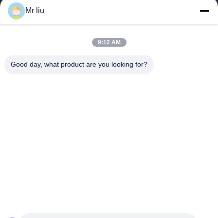
Mr liu
Γρήγοροι Σύνδεσμοι
Σπίτι
Προϊόντα
9:12 AM
Βίντεο
Σχετικά Με Εμάς
Επισκέψεις Στο Εργοστάσιο
Έλεγχος Ποιότητας
Good day, what product are you looking for?
Επικοινωνήστε Μαζί Μας
Ζητήστε Μια Προσφορά
Ειδήσεις
Επικοινωνήστε Μαζί Μας
0086-510-88261858-303
0086-510-88260858
terry@werna.cn
Δικαιώματα πνευματικής ιδιοκτησίας © 2014-2026 Wuxi Werna
Alternator Co., Ltd.. Όλα. Όλα τα δικαιώματα διατηρούνται.