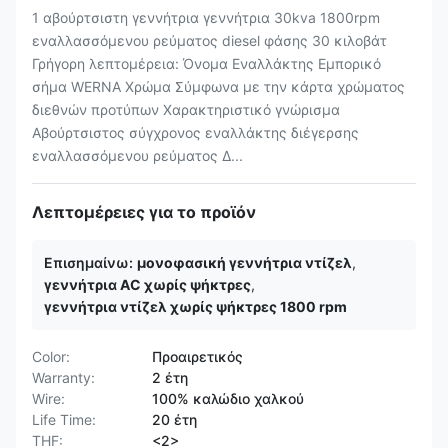
1 αβούρτσιστη γεννήτρια γεννήτρια 30kva 1800rpm
εναλλασσόμενου ρεύματος diesel φάσης 30 κιλοβάτ
Γρήγορη λεπτομέρεια: Όνομα Εναλλάκτης Εμπορικό
σήμα WERNA Χρώμα Σύμφωνα με την κάρτα χρώματος
διεθνών προτύπων Χαρακτηριστικό γνώρισμα
Αβούρτσιστος σύγχρονος εναλλάκτης διέγερσης
εναλλασσόμενου ρεύματος Δ...
Λεπτομέρειες για το προϊόν
Επισημαίνω:
μονοφασική γεννήτρια ντίζελ
,
γεννήτρια AC χωρίς ψήκτρες
,
γεννήτρια ντίζελ χωρίς ψήκτρες 1800 rpm
Color:
Προαιρετικός
Warranty:
2 έτη
Wire:
100% καλώδιο χαλκού
Life Time:
20 έτη
THF:
<2>