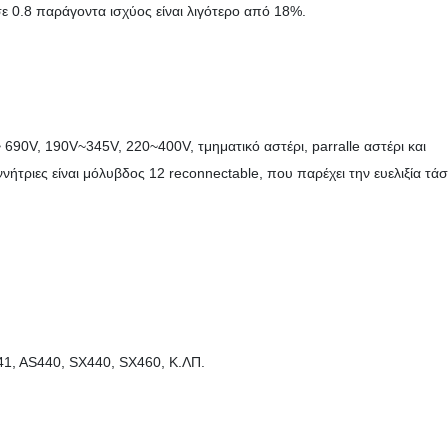
ε 0.8 παράγοντα ισχύος είναι λιγότερο από 18%.
690V, 190V~345V, 220~400V, τμηματικό αστέρι, parralle αστέρι και
εννήτριες είναι μόλυβδος 12 reconnectable, που παρέχει την ευελιξία τά
1, AS440, SX440, SX460, Κ.ΛΠ.