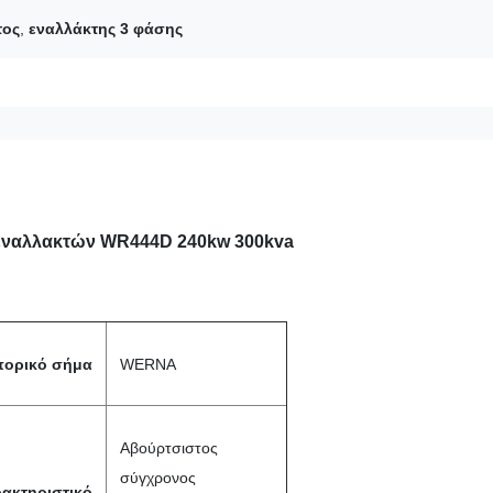
τος
,
εναλλάκτης 3 φάσης
 εναλλακτών WR444D 240kw 300kva
πορικό σήμα
WERNA
Αβούρτσιστος
σύγχρονος
ακτηριστικό