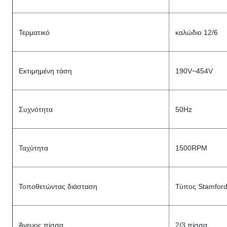
Τερματικό
καλώδιο 12/6
Εκτιμημένη τάση
190V~454V
Συχνότητα
50Hz
Ταχύτητα
1500RPM
Τοποθετώντας διάσταση
Τύπος Stamfor
Άνεμος πίσσα
2/3 πίσσα