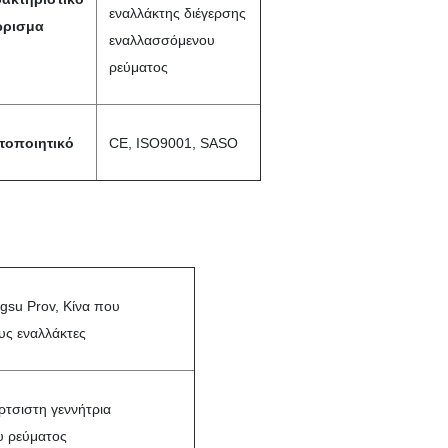
εναλλάκτης διέγερσης
ώρισμα
εναλλασσόμενου
ρεύματος
τοποιητικό
CE, ISO9001, SASO
gsu Prov, Κίνα που
υς εναλλάκτες
ρτσιστη γεννήτρια
υ ρεύματος