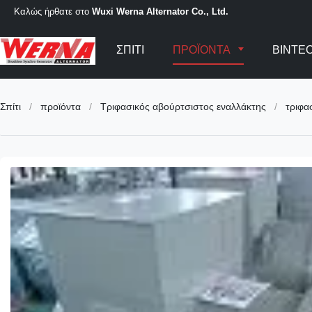
Καλώς ήρθατε στο
Wuxi Werna Alternator Co., Ltd.
ΣΠΊΤΙ
ΠΡΟΪΌΝΤΑ
ΒΊΝΤΕ
Σπίτι
/
προϊόντα
/
Τριφασικός αβούρτσιστος εναλλάκτης
/
τριφα