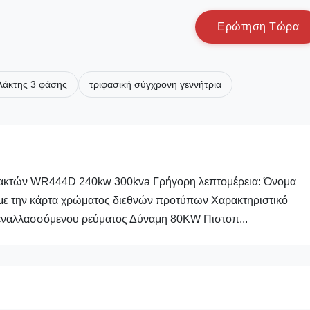
Ε
ρ
ώ
τ
η
σ
η
Τ
ώ
ρ
α
λάκτης 3 φάσης
τριφασική σύγχρονη γεννήτρια
λακτών WR444D 240kw 300kva Γρήγορη λεπτομέρεια: Όνομα
ην κάρτα χρώματος διεθνών προτύπων Χαρακτηριστικό
εναλλασσόμενου ρεύματος Δύναμη 80KW Πιστοπ...