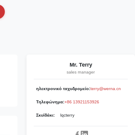
Mr. Terry
sales manager
ηλεκτρονικό ταχυδρομείο:
terry@werna.cn
Τηλεφώνημα:
+86 13921153926
Σκυϊδάκι:
lqcterry