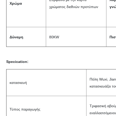
Χρώμα
χρώματος διεθνών προτύπων
γν
Δύναμη
80KW
Πισ
Specication:
Πόλη Wuxi, Jian
κατασκευή
κατασκευάζει το
Τριφασική αβού
Τύπος παραγωγής
εναλλασσόμενο