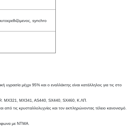
υτοερεθιζόμενος, synchro
κή υγρασία μέχρι 95% και ο εναλλάκτης είναι κατάλληλος για τις στο
AVR. MX321, MX341, AS440, SX440, SX460, Κ.ΛΠ.
 από τις κρυσταλλολυχνίες και τον εκπληρώνοντας τέλειο κανονισμό.
ύμφωνα με NTMA.