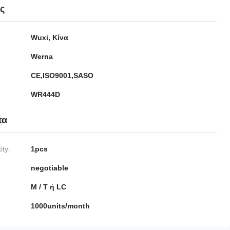
ες
Wuxi, Κίνα
Werna
CE,ISO9001,SASO
WR444D
τα
ty:
1pcs
negotiable
Μ / Τ ή LC
1000units/month