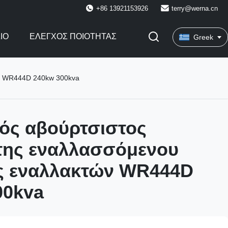
+86 13921153926
terry@werna.cn
ΙΟ
ΈΛΕΓΧΟΣ ΠΟΙΌΤΗΤΑΣ
Greek
ών WR444D 240kw 300kva
κός αβούρτσιστος
της εναλλασσόμενου
ς εναλλακτών WR444D
00kva