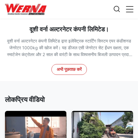
वूशी वर्ना अल्टरनेटर कंपनी लिमिटेड।
वूशी वर्ना अल्टरनेटर कंपनी लिमिटेड द्वारा इलेक्ट्रिक स्टार्टिंग सिस्टम एयर कंडीशनड
जेनरेटर 1000kg की खोज करें। यह डीजल एसी जेनरेटर सेट ईंधन दक्षता, एक
स्मार्टजेन कंट्रोलर और 2 साल की वारंटी के साथ विश्वसनीय बिजली उत्पादन प्रदान
करता है। औद्योगिक अनुप्रयोगों के लिए बिल्कुल सही, यह अपने एयर कंडीशनड
डिज़ाइन के साथ एक आरामदायक काम करने का माहौल सुनिश्चित करता है।
अभी पूछताछ करें
लोकप्रिय वीडियो