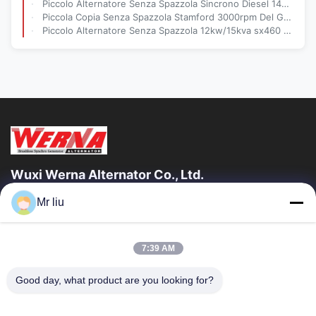
Piccolo Alternatore Senza Spazzola Sincrono Diesel 14kw/17.5kva Con CE, Iso, SASO
Piccola Copia Senza Spazzola Stamford 3000rpm Del Generatore/Alternatore Di 28kw 35kva
Piccolo Alternatore Senza Spazzola 12kw/15kva sx460 AVR Di Stamford Di Eccitazione Sincrona
Wuxi Werna Alternator Co., Ltd.
Mr liu
Link Veloci
Casa.
Prodotti
7:39 AM
Video
Su Di Noi
Visita Alla Fabbrica
Controllo Della Qualità
Good day, what product are you looking for?
Contattaci
Chiedi Un Preventivo