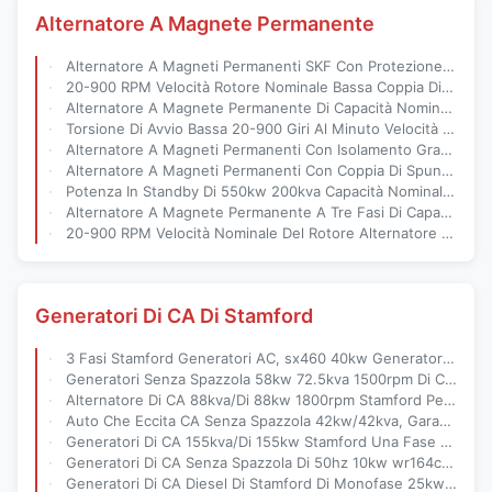
Alternatore A Magnete Permanente
Alternatore A Magneti Permanenti SKF Con Protezione ip23 E Bassa Coppia Di Spunto Per Sistemi Di Energia Rinnovabile Da 20-900 RPM
20-900 RPM Velocità Rotore Nominale Bassa Coppia Di Avviamento Alternatore A Magneti Permanenti Durata 20 Anni Per Turbine Eoliche E Sistemi Idroelettrici
Alternatore A Magnete Permanente Di Capacità Nominale Di 200 KVA Con Velocità Nominale Del Rotore Da 20 A 900 Giri Al Minuto E Cuscinetto SKF Per Turbine Eoliche E Idroelettriche
Torsione Di Avvio Bassa 20-900 Giri Al Minuto Velocità Nominale Del Rotore H Alternatore A Magnete Permanente Senza Spazzole Di Grado Isolante Per La Conversione Di Energia
Alternatore A Magneti Permanenti Con Isolamento Grado H, Efficienza Superiore Al 95% E Durata Di 20 Anni Per La Generazione Di Energia
Alternatore A Magneti Permanenti Con Coppia Di Spunto Ridotta, Efficienza Superiore Al 95% E Velocità Del Rotore Nominale Da 20-900 Giri/Min Per Sistemi Di Energia Rinnovabile
Potenza In Standby Di 550kw 200kva Capacità Nominale Alternatore A Magnete Permanente Con Cuscinetto SKF Per Applicazioni Pesanti
Alternatore A Magnete Permanente A Tre Fasi Di Capacità Nominale Di 200 KVA Con Grado Di Isolamento H E Coppia Di Avvio Bassa Per Sistemi Di Energia Rinnovabile
20-900 RPM Velocità Nominale Del Rotore Alternatore A Magnete Permanente Con Coppia Di Avvio Bassa E 20 Anni Di Vita Per La Generazione Di Energia
Generatori Di CA Di Stamford
3 Fasi Stamford Generatori AC, sx460 40kw Generatore A Doppio Cuscinetto
Generatori Senza Spazzola 58kw 72.5kva 1500rpm Di CA Di Stamford Per Il Gruppo Elettrogeno
Alternatore Di CA 88kva/Di 88kw 1800rpm Stamford Per Il Gruppo Elettrogeno Di Caterpillar
Auto Che Eccita CA Senza Spazzola 42kw/42kva, Garanzia Biennale Del Generatore Di Stamford
Generatori Di CA 155kva/Di 155kw Stamford Una Fase Per Il Gruppo Elettrogeno Di Cummins
Generatori Di CA Senza Spazzola Di 50hz 10kw wr164c Stamford AVR Tre Fasi
Generatori Di CA Diesel Di Stamford Di Monofase 25kw/25kva Con Filo Di Rame 100%