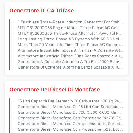
Generatore Di CA Trifase
1 Brushless Three-Phase Induction Generator For Stable And Smooth Operation
MTU/16V2000G65 Engine Model Three Phase AC Generator With mbv6d Alternator Acceptable OEM Service
MTU/16V2000G65 Three-Phase Alternator Powerful Power Generation Solution
Long-Lasting Three-Phase AC Dynamo With 65 DB Noise Level And More Than 20 Years Life Time
More Than 20 Years Life Time Three Phase AC Generator With 15 L Fuel Tank Capacity And MTU/16V2000G65 Engine Model
Alternatore Industriale mbc5a A Tre Fasi A Corrente Alternata 50hz
Alternatore Industriale Trifase 50hz Senza Spazzole Auto-Eccitato
Generatore A Corrente Alternata A Tre Fasi 1500 Rpm/1800 Rpm 50hz Con Garanzia Di 2 Anni
Generatore Di Corrente Alternata Senza Spazzole A 100% In Filo Di Rame Di Classe H
Generatore Del Diesel Di Monofase
15 Litri Capacità Del Serbatoio Di Carburante 120 Kg Peso H Isolamento Generatore Diesel Monofase Per Applicazioni Industriali
Generatore Diesel Monofase Da 15 Litri Con Serbatoio Carburante, Eccitazione Brushless E Classe Di Isolamento H
Generatore Diesel Monofase Da 700 X 500 X 600 Mm Con Classe Di Isolamento H, Peso Di 120 Kg E Serbatoio Carburante Da 15 Litri Per Uso Industriale
Generatore Diesel Monofase Con Protezione ip22 8 Ore Di Funzionamento A Pieno Carico E Isolamento H
Generatore Diesel Monofase Con Isolamento H, Serbatoio Carburante Da 15 Litri E THF Inferiore A 50
Generatore Diesel Monofase Con Protezione ip22, Eccitazione Brushless E Serbatoio Carburante Da 15 Litri Per Un'alimentazione Affidabile