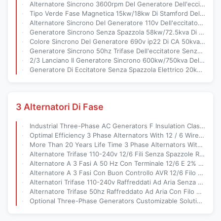
Alternatore Sincrono 3600rpm Del Generatore Dell'eccitatore Senza Spazzola Ad Alta Velocità 10kw
Tipo Verde Fase Magnetica 15kw/18kw Di Stamford Del Generatore 3 Della Dinamo
Alternatore Sincrono Del Generatore 110v Dell'eccitatore Senza Spazzola Del Portatile 30kw
Generatore Sincrono Senza Spazzola 58kw/72.5kva Di 60hz Con AVR 1500rpm
Colore Sincrono Del Generatore 690v ip22 Di CA 50kva/Di 40kw Stamford Facoltativo
Generatore Sincrono 50hz Trifase Dell'eccitatore Senza Spazzola 120kw/150kva
2/3 Lanciano Il Generatore Sincrono 600kw/750kva Dell'eccitatore Senza Spazzola Composto
Generatore Di Eccitatore Senza Spazzola Elettrico 20kw Piccolo 3000rpm 2 Palo 110-240v
3 Alternatori Di Fase
Industrial Three-Phase AC Generators F Insulation Class And 100% Copper Wire For Optimal Performance
Optimal Efficiency 3 Phase Alternators With 12 / 6 Wire Terminals And More Than 20 Years Life Time
More Than 20 Years Life Time 3 Phase Alternators With 100% Copper Wire And Air-Cooled Cooling Method
Alternatore Trifase 110-240v 12/6 Fili Senza Spazzole Raffreddato Ad Aria
Alternatore A 3 Fasi A 50 Hz Con Terminale 12/6 E 2% Di THD
Alternatore A 3 Fasi Con Buon Controllo AVR 12/6 Filo 50hz
Alternatori Trifase 110-240v Raffreddati Ad Aria Senza Spazzole ip23
Alternatore Trifase 50hz Raffreddato Ad Aria Con Filo Di Rame 100%
Optional Three-Phase Generators Customizable Solutions For Your Unique Requirements