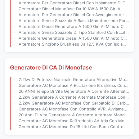
Alternatore Per Generatore Diesel Con Isolamento Di Classe H Con Eccitazione Senza Spazzole E Protezione Dalla Nebbia Salina Per Ambienti Difficili
Generatore Diesel Monofase Da 10 KW A 1500 Giri Al Minuto Con Alternatore Senza Spazzole Per L'alimentazione Di Emergenza
Alternatore Per Generatore Diesel Con Avvolgimento In Rame Ad Alta Efficienza Con Isolamento Di Classe H
Alternatore Senza Spazzole A Bassa Manutenzione Per Gruppi Generatori Diesel Mobili Con Eccitazione Sincrona
Alternatore Diesel Generatore A 1500 Giri Al Minuto Certificato CE Con Protezione ip54 Per Sistemi Di Alimentazione Per Telecomunicazioni
Alternatore Senza Spazzole Di Tipo Stamford Con Eccitazione Senza Spazzole E Isolamento Di Classe H Per Generatori Diesel A 1500 Giri Al Minuto
Alternatore Generatore Diesel A 1500 Giri Al Minuto Con Alloggiamento In Ghisa E Potenza Nominale Di 94,0 KW Per Il Backup Commerciale
Alternatore Sincrono Brushless Da 12,5 KVA Con Isolamento Di Classe H, Protezione ip23 Compatibile Stamford Per Generatori Industriali
Generatore Di CA Di Monofase
2.2kw Di Potenza Nominale Generatore Alternativo Monofase Con Grado Di Protezione ip23 E Motore Diesel Per Una Generazione Di Energia Affidabile
Generatore AC Monofase A Eccitazione Brushless Con Durata Di 20 Anni E Potenza Nominale Di 2,2kw
20 ANNI Tempo Di Vita Generatore A Corrente Alternata Monofase Con Capacità Del Serbatoio Di Combustibile Di 15 Litri E Potenza Nominale Di 2,2 KW
2.2kw Generatore A Corrente Alternata Monofase Con Avvio Elettrico E Protezione ip23 Per Applicazioni Industriali
2.2kw Generatore AC Monofase Con Serbatoio Di Carburante Da 15 Litri E Statore A Rotolo Freddo E 100% Di Rame
Generatore AC Monofase Con Controllo AVR, Avviamento Elettrico E Serbatoio Carburante Da 15 Litri
20 Anni Di Vita Generatore A Corrente Alternata Monofase Con Sistema Di Avvio Elettrico E Modalità Di Raffreddamento Raffreddato Ad Aria Per Applicazioni Industriali
Generatore AC Monofase Raffreddato Ad Aria Con Montaggio Tipo Stamford Da 3000 Giri/Min Per Uso Commerciale E Industriale
Generatore AC Monofase Da 15 Litri Con Buon Controllo AVR Per Un'uscita Di Potenza Di 2,2 KW