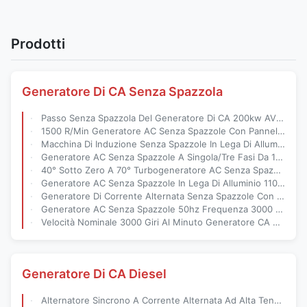
Prodotti
Generatore Di CA Senza Spazzola
Passo Senza Spazzola Del Generatore Di CA 200kw AVR 50hz 1500rpm 2/3
1500 R/Min Generatore AC Senza Spazzole Con Pannello Di Controllo Deepsea
Macchina Di Induzione Senza Spazzole In Lega Di Alluminio A 1500 Giri Al Minuto Leggera Con Protezione ip22/ip23
Generatore AC Senza Spazzole A Singola/Tre Fasi Da 110-240v Con Pannello Di Controllo Deepsea Harsen
40° Sotto Zero A 70° Turbogeneratore AC Senza Spazzole Deepsea / Smartgen / Harsen Controller 110-240v
Generatore AC Senza Spazzole In Lega Di Alluminio 110-240v Mono / Trifase
Generatore Di Corrente Alternata Senza Spazzole Con Generatore Elettrico A Induzione Di Costruzione In Lega Di Alluminio
Generatore AC Senza Spazzole 50hz Frequenza 3000 Giri Al Minuto Velocità Compatto 200*120*80mm Dimensione
Velocità Nominale 3000 Giri Al Minuto Generatore CA Senza Spazzole Con Grado Di Protezione ip21
Generatore Di CA Diesel
Alternatore Sincrono A Corrente Alternata Ad Alta Tensione A 1500 Giri Al Minuto Con Isolamento Di Classe H E Tipo Stamford Per Soluzioni Energetiche Agricole