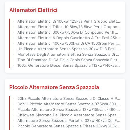
Alternatori Elettrici
Alternatori Elettrici Di 100kw 125kva Per Il Gruppo Elettrogeno Diesel Di Honda
Alternatori Elettrici Trifasi 10.8kw/13.5kva Per Il Gruppo Elettrogeno Diesel Di Honda
Alternatori Elettrici 600kw/750kva Di Conpound Per Il Gruppo Elettrogeno Del MTU 190v ~ 454v
Alternatori Elettrici A Doppio Cuscinetto A Tre Fasi 25kw 30kva 12 / 6 Filo
Alternatori Elettrici 400kw/500kva Di CA 1500rpm Per Il Gruppo Elettrogeno Di Cummins
Un Piccolo Alternatore Senza Spazzola 30kw Di 3 Fasi Per Il Gruppo Elettrogeno Di Cummins
Monofase Degli Alternatori Elettrici Senza Spazzola Di CA 30kw Con Il Passo 2/3
Tipo Di Stamford Di CA Della Copia Senza Spazzola Elettrica 22kw Autoeccitato/27.5kva Degli Alternatori
100% Generatore Diesel Senza Spazzola 112kw/140kva Degli Alternatori Elettrici Del Filo Di Rame
Piccolo Alternatore Senza Spazzola
50hz Piccolo Alternatore Senza Spazzole Di Classe H Per Set Di Generatori Cummins
Copi Il Piccolo Alternatore Senza Spazzola 37.5kva 3000rpm Di Stamford Per Il Gruppo Elettrogeno Di DEUTZ
Piccolo Alternatore Senza Spazzola 12kw/15kva sx460 AVR Di Stamford Di Eccitazione Sincrona
Chilowatt Sincrono Del Piccolo Alternatore Senza Spazzola Ad Alta Velocità 24 30 KVA Per Il Generatore Di Cummins
Alternatore Senza Spazzola Portatile 32kw 40kva Del Filo Di Rame Per Il Gruppo Elettrogeno Di Perkins
Piccolo Generatore Senza Spazzola Trifase 25kw/31.3kva 3600rpm ip23 Dell'alternatore