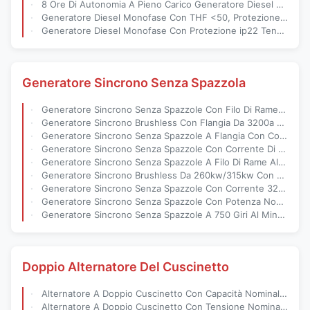
8 Ore Di Autonomia A Pieno Carico Generatore Diesel Monofase Da 120 Kg Con Eccitazione Senza Spazzole
Generatore Diesel Monofase Con THF <50, Protezione ip22 E Serbatoio Carburante Da 15 Litri Per Un'Alimentazione Affidabile In Condizioni Difficili
Generatore Diesel Monofase Con Protezione ip22 Tensione Nominale 190-454v E Capacità Serbatoio Carburante 15 Litri
Generatore Sincrono Senza Spazzola
Generatore Sincrono Senza Spazzole Con Filo Di Rame Al 100%, Potenza Nominale Di 260 KW/315 KW E Tecnologia Di Focalizzazione Del Flusso
Generatore Sincrono Brushless Con Flangia Da 3200a E Potenza Nominale Di 260kw/315kw Per Uso Industriale Pesante
Generatore Sincrono Senza Spazzole A Flangia Con Corrente Di 3200a E Capacità Di Uscita Da 100kw A 20mw
Generatore Sincrono Senza Spazzole Con Corrente Di 3200a AREP O PMG E Gamma Di Uscita Da 3 KW A 24 KW
Generatore Sincrono Senza Spazzole A Filo Di Rame Al 100% Con Corrente 3200a E Alimentazione AREP O PMG
Generatore Sincrono Brushless Da 260kw/315kw Con Controller Deepsea E Tecnologia Flux-Focusing
Generatore Sincrono Senza Spazzole Con Corrente 3200a 100% Filo Di Rame E Design Montato Su Flange Per Un'elevata Efficienza
Generatore Sincrono Senza Spazzole Con Potenza Nominale Di 260 KW/315 KW Per Turbina Francis Orizzontale E Progettazione Di Magneti Permanenti Senza Spazzole
Generatore Sincrono Senza Spazzole A 750 Giri Al Minuto Con Corrente 3200a E Filo Di Rame Al 100% Per Una Potenza Stabile
Doppio Alternatore Del Cuscinetto
Alternatore A Doppio Cuscinetto Con Capacità Nominale 42,5 KVA - 100 KVA Frequenza 50 Hz E Durata Di 20 Anni
Alternatore A Doppio Cuscinetto Con Tensione Nominale 110 V-480 V, Capacità 42,5 KVA - 100 KVA E Durata Di Vita Di 20 Anni