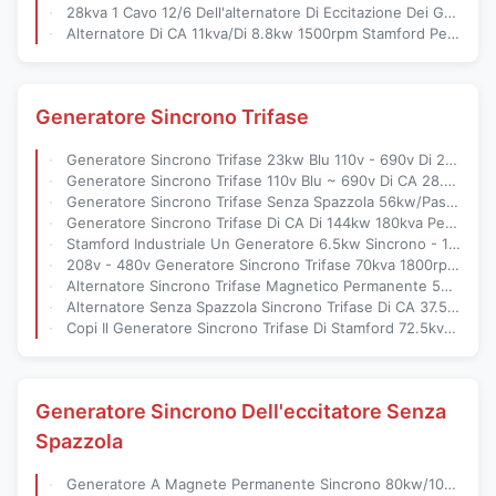
28kva 1 Cavo 12/6 Dell'alternatore Di Eccitazione Dei Generatori Di CA Di Stamford Di Fase
Alternatore Di CA 11kva/Di 8.8kw 1500rpm Stamford Per Il Gruppo Elettrogeno Di Perkins
Generatore Sincrono Trifase
Generatore Sincrono Trifase 23kw Blu 110v - 690v Di 28.8kva 1800rpm
Generatore Sincrono Trifase 110v Blu ~ 690v Di CA 28.8kva/Di 23kw 1800rpm
Generatore Sincrono Trifase Senza Spazzola 56kw/Passo 2/3 Di 70kva 1800rpm
Generatore Sincrono Trifase Di CA Di 144kw 180kva Per Il Gruppo Elettrogeno Di DEUTZ
Stamford Industriale Un Generatore 6.5kw Sincrono - 1200kw Di 3 Fasi
208v - 480v Generatore Sincrono Trifase 70kva 1800rpm ip23
Alternatore Sincrono Trifase Magnetico Permanente 56kw/70kva Del Generatore
Alternatore Senza Spazzola Sincrono Trifase Di CA 37.5kw Per Il Gruppo Elettrogeno Del MTU
Copi Il Generatore Sincrono Trifase Di Stamford 72.5kva Per La Casa
Generatore Sincrono Dell'eccitatore Senza
Spazzola
Generatore A Magnete Permanente Sincrono 80kw/100kva Dell'eccitatore Senza Spazzola Di 6 Cavi