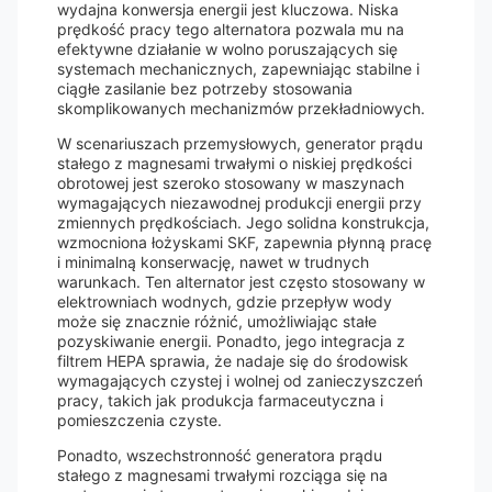
wydajna konwersja energii jest kluczowa. Niska
prędkość pracy tego alternatora pozwala mu na
efektywne działanie w wolno poruszających się
systemach mechanicznych, zapewniając stabilne i
ciągłe zasilanie bez potrzeby stosowania
skomplikowanych mechanizmów przekładniowych.
W scenariuszach przemysłowych, generator prądu
stałego z magnesami trwałymi o niskiej prędkości
obrotowej jest szeroko stosowany w maszynach
wymagających niezawodnej produkcji energii przy
zmiennych prędkościach. Jego solidna konstrukcja,
wzmocniona łożyskami SKF, zapewnia płynną pracę
i minimalną konserwację, nawet w trudnych
warunkach. Ten alternator jest często stosowany w
elektrowniach wodnych, gdzie przepływ wody
może się znacznie różnić, umożliwiając stałe
pozyskiwanie energii. Ponadto, jego integracja z
filtrem HEPA sprawia, że nadaje się do środowisk
wymagających czystej i wolnej od zanieczyszczeń
pracy, takich jak produkcja farmaceutyczna i
pomieszczenia czyste.
Ponadto, wszechstronność generatora prądu
stałego z magnesami trwałymi rozciąga się na