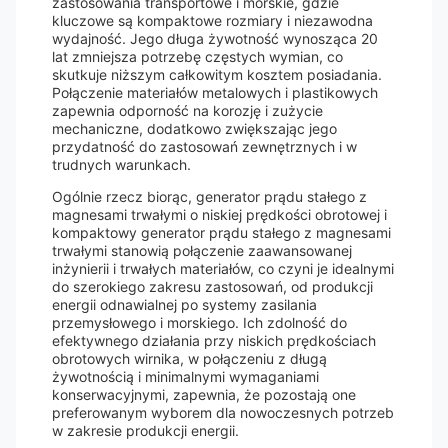
zastosowania transportowe i morskie, gdzie
kluczowe są kompaktowe rozmiary i niezawodna
wydajność. Jego długa żywotność wynosząca 20
lat zmniejsza potrzebę częstych wymian, co
skutkuje niższym całkowitym kosztem posiadania.
Połączenie materiałów metalowych i plastikowych
zapewnia odporność na korozję i zużycie
mechaniczne, dodatkowo zwiększając jego
przydatność do zastosowań zewnętrznych i w
trudnych warunkach.
Ogólnie rzecz biorąc, generator prądu stałego z
magnesami trwałymi o niskiej prędkości obrotowej i
kompaktowy generator prądu stałego z magnesami
trwałymi stanowią połączenie zaawansowanej
inżynierii i trwałych materiałów, co czyni je idealnymi
do szerokiego zakresu zastosowań, od produkcji
energii odnawialnej po systemy zasilania
przemysłowego i morskiego. Ich zdolność do
efektywnego działania przy niskich prędkościach
obrotowych wirnika, w połączeniu z długą
żywotnością i minimalnymi wymaganiami
konserwacyjnymi, zapewnia, że pozostają one
preferowanym wyborem dla nowoczesnych potrzeb
w zakresie produkcji energii.