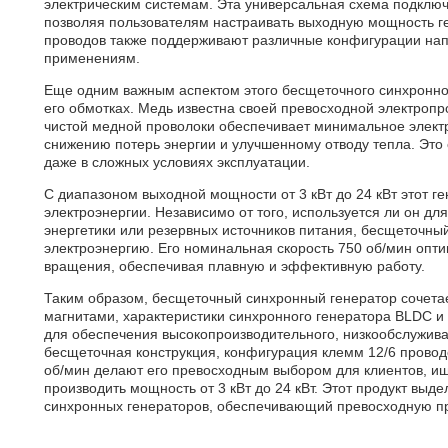
электрическим системам. Эта универсальная схема подклю
позволяя пользователям настраивать выходную мощность ге
проводов также поддерживают различные конфигурации нап
применениям.
Еще одним важным аспектом этого бесщеточного синхронно
его обмотках. Медь известна своей превосходной электроп
чистой медной проволоки обеспечивает минимальное элект
снижению потерь энергии и улучшенному отводу тепла. Это
даже в сложных условиях эксплуатации.
С диапазоном выходной мощности от 3 кВт до 24 кВт этот г
электроэнергии. Независимо от того, используется ли он 
энергетики или резервных источников питания, бесщеточны
электроэнергию. Его номинальная скорость 750 об/мин оп
вращения, обеспечивая плавную и эффективную работу.
Таким образом, бесщеточный синхронный генератор сочетае
магнитами, характеристики синхронного генератора BLDC и
для обеспечения высокопроизводительного, низкообслужива
бесщеточная конструкция, конфигурация клемм 12/6 провод
об/мин делают его превосходным выбором для клиентов, и
производить мощность от 3 кВт до 24 кВт. Этот продукт выд
синхронных генераторов, обеспечивающий превосходную пр