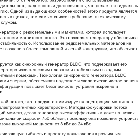
ительность, надежность и долговечность, что делает его идеальн
ргию. Одной из выдающихся особенностей этого продукта является
ость в щетках, тем самым снижая требования к техническому
 службы.
енератора с редкоземельными магнитами, которая использует
отности магнитного потока. Это позволяет генератору обеспечива
стабильностью. Использование редкоземельных материалов не
ет созданию более компактной и легкой конструкции, что облегчает
уется как синхронный генератор BLDC, что подчеркивает его
генератора известен своим плавным и стабильным выходным
итными помехами. Технология синхронного генератора BLDC
рями энергии, обеспечивая надежное и экологически чистое решен
онфигурация повышает безопасность, устраняя искрение и
и.
кой потока, этот продукт оптимизирует концентрацию магнитного
 электромагнитных характеристик. Методы фокусировки потока
щий момент, делая генератор высокоэффективным даже на низких
минальной скорости 750 об/мин, поскольку она позволяет устройст
зоне выходной мощности от 3 кВт до 24 кВт.
печивающую гибкость и простоту подключения к различным