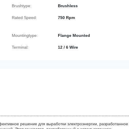
Brushtype:
Brushless
Rated Speed:
750 Rpm
Mountingtype:
Flange Mounted
Terminal:
12 / 6 Wire
ективное решение для выработки электроэнергии, разработанное
нений. Этот генератор, разработанный с использованием