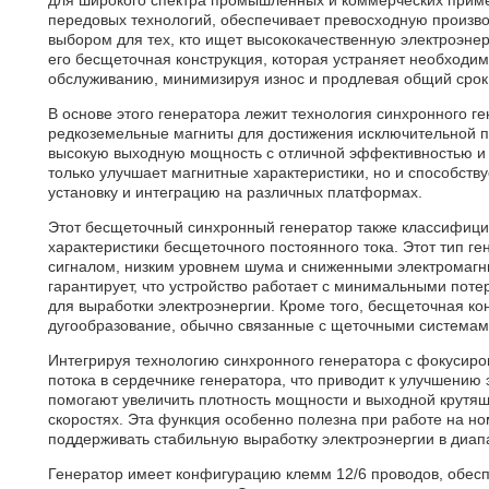
передовых технологий, обеспечивает превосходную производ
выбором для тех, кто ищет высококачественную электроэне
его бесщеточная конструкция, которая устраняет необходим
обслуживанию, минимизируя износ и продлевая общий срок
В основе этого генератора лежит технология синхронного г
редкоземельные магниты для достижения исключительной пл
высокую выходную мощность с отличной эффективностью и 
только улучшает магнитные характеристики, но и способству
установку и интеграцию на различных платформах.
Этот бесщеточный синхронный генератор также классифицир
характеристики бесщеточного постоянного тока. Этот тип 
сигналом, низким уровнем шума и сниженными электромагн
гарантирует, что устройство работает с минимальными поте
для выработки электроэнергии. Кроме того, бесщеточная к
дугообразование, обычно связанные с щеточными системам
Интегрируя технологию синхронного генератора с фокусиров
потока в сердечнике генератора, что приводит к улучшению
помогают увеличить плотность мощности и выходной крутя
скоростях. Эта функция особенно полезна при работе на но
поддерживать стабильную выработку электроэнергии в диапа
Генератор имеет конфигурацию клемм 12/6 проводов, обес