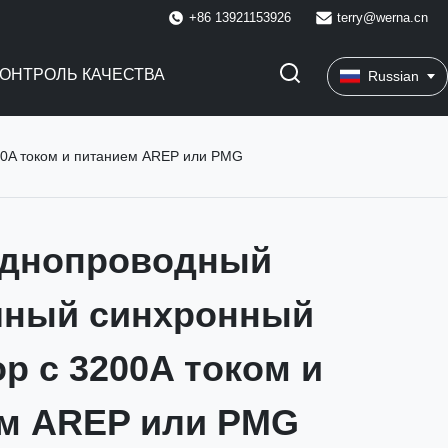
+86 13921153926
terry@werna.cn
КОНТРОЛЬ КАЧЕСТВА
Russian
0A током и питанием AREP или PMG
еднопроводный
шный синхронный
р с 3200A током и
м AREP или PMG