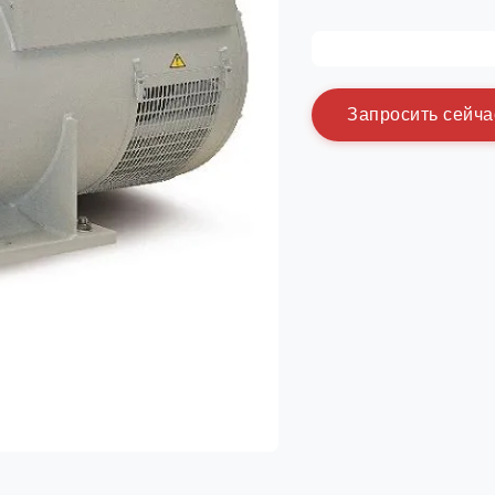
З
а
п
р
о
с
и
т
ь
с
е
й
ч
а