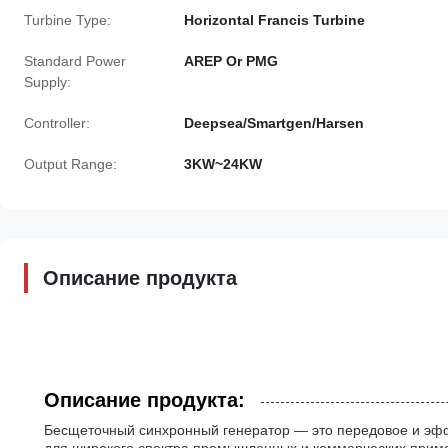
Turbine Type:
Horizontal Francis Turbine
Standard Power
AREP Or PMG
Supply:
Controller:
Deepsea/Smartgen/Harsen
Output Range:
3KW~24KW
Описание продукта
Описание продукта:
Бесщеточный синхронный генератор — это передовое и эфф
для широкого спектра промышленных и коммерческих приме