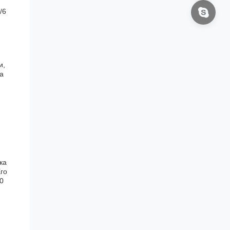
/6
и,
а
ка
го
0