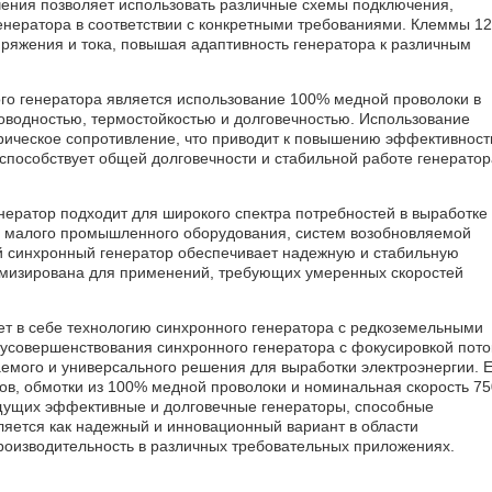
чения позволяет использовать различные схемы подключения,
нератора в соответствии с конкретными требованиями. Клеммы 12
ряжения и тока, повышая адаптивность генератора к различным
го генератора является использование 100% медной проволоки в
роводностью, термостойкостью и долговечностью. Использование
рическое сопротивление, что приводит к повышению эффективност
 способствует общей долговечности и стабильной работе генератор
енератор подходит для широкого спектра потребностей в выработке
для малого промышленного оборудования, систем возобновляемой
й синхронный генератор обеспечивает надежную и стабильную
тимизирована для применений, требующих умеренных скоростей
т в себе технологию синхронного генератора с редкоземельными
 усовершенствования синхронного генератора с фокусировкой пото
емого и универсального решения для выработки электроэнергии. Е
ов, обмотки из 100% медной проволоки и номинальная скорость 75
щущих эффективные и долговечные генераторы, способные
еляется как надежный и инновационный вариант в области
оизводительность в различных требовательных приложениях.