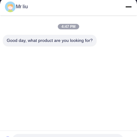
Mr liu
Быстрые Ссылки
Домой
Продукты
4:47 PM
Видеозаписи
О Нас
Экскурсия По Заводу
Контроль Качества
Good day, what product are you looking for?
Свяжитесь С Нами
Запросите Цитату
Новости
Свяжитесь С Нами
0086-510-88261858-303
0086-510-88260858
terry@werna.cn
Авторское право © 2014-2026 Wuxi Werna Alternator Co., Ltd.. Все. Все
права защищены.