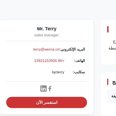
Mr. Terry
sales manager
رج
اسطة
البريد الإلكتروني:
terry@werna.cn
الهاتف:
+86 13921153926
سكايب:
lqcterry
ج
استفسر الآن