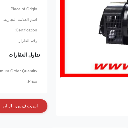
Place of Origin:
اسم العلامة التجارية:
Certification:
رقم الطراز:
تداول العقارات
imum Order Quantity:
Price:
ا
س
ت
ف
س
ر
ا
ل
آ
ن