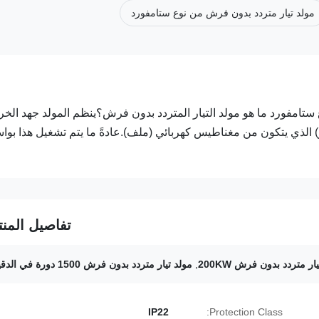
مولد تيار متردد بدون فرش من نوع ستامفورد
200KW Brushless AC Generator AVR 50Hz / ، نوع ستامفورد ما هو مولد التيار المتردد بدون فرش؟ينظم المولد جهد الخ
ر) الذي يتكون من مغناطيس كهربائي (ملف).عادةً ما يتم تشغيل هذا بو
تفاصيل المنت
ار متردد بدون فرش 200KW
,
مولد تيار متردد بدون فرش 1500 دورة في الدقيقة
IP22
Protection Class: