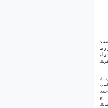
صف:
بًا.
خلية.