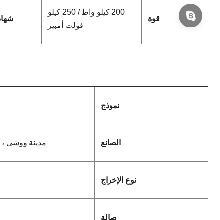
200 كيلو واط / 250 كيلو
قوة
شهاد
فولت أمبير
نموذج
الصانع
مدينة ووشى ، 
نوع الإخراج
صالة