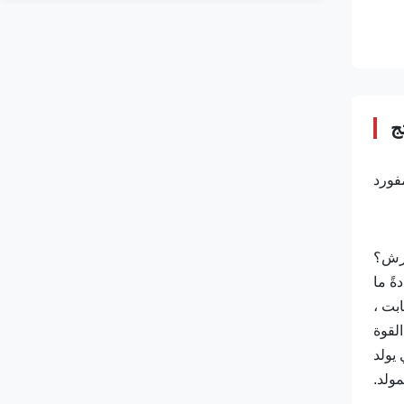
ج
فرش؟
ً ما
ابت ،
لقوة
يولد
ولد.