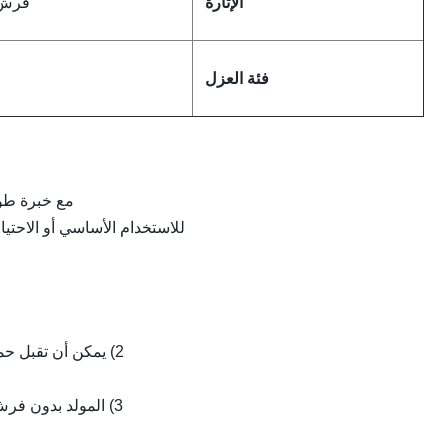
الإثارة
فرش ،
فئة العزل
مع خبرة طويلة ف
للاستخدام الأساسي أو الاحتياطي ، أكثر من 50 طرازًا مختلفًا ، بتردد 
2) يمكن أن تقبل حماية الملف القياسية رطوبة نسبية تصل إلى 95٪ ومولد التيار المتردد مناسب
3) المولد بدون فرش مجهز بـ AVR موثوق.MX321 ، MX341 ، AS440 ، SX440 ، SX460 ، إلخ