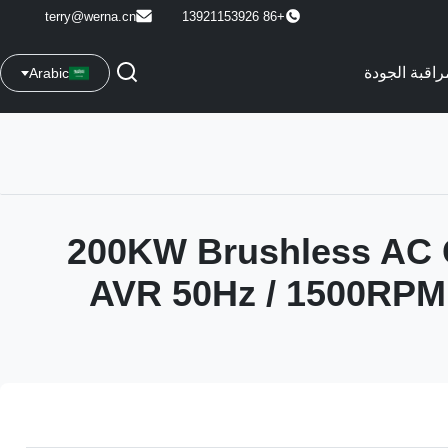
terry@werna.cn
+86 13921153926
راقبة الجودة
Arabic
200KW Brushless AC 
AVR 50Hz / 1500RPM