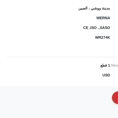
مدينة ووشي ، الصين
WERNA
CE ,ISO .,SASO
WR274K
Min
1 قطع
USD