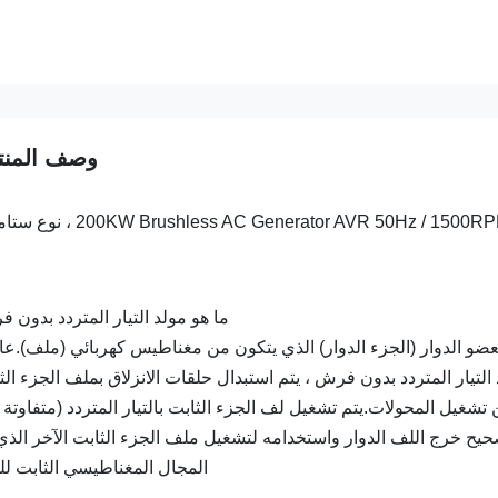
وصف المنت
200KW Brushless AC Generator AVR 50Hz / 1500R ، نوع ستامفورد
ما هو مولد التيار المتردد بدون 
ضو الدوار (الجزء الدوار) الذي يتكون من مغناطيس كهربائي (ملف).عادة
لتيار المتردد بدون فرش ، يتم استبدال حلقات الانزلاق بملف الجزء الث
غيل المحولات.يتم تشغيل لف الجزء الثابت بالتيار المتردد (متفاوتة ا
صحيح خرج اللف الدوار واستخدامه لتشغيل ملف الجزء الثابت الآخر الذي 
المجال المغناطيسي الثابت للم