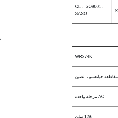
CE ، ISO9001 ،
ة
SASO
ت
WR274K
مقاطعة جيانغسو ، الصين
AC مرحلة واحدة
12/6 سلك