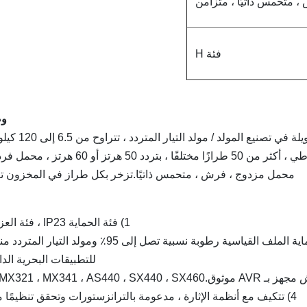
 متحمس ذاتيًا ، متزامن
فئة H
و
ي تصنيع المولد / مولد التيار المتردد ، تتراوح من 6.5 إلى 120 كيلو واط
50 هرتز أو 60 هرتز ، محمل فردي أو
محمل مزدوج ، فرش ، متحمس ذاتيًا.تزخر بكل طراز في المخزون تقري
1) فئة الحماية IP23 ، فئة العزل H.
للتطبيقات البحرية الدا
4) تتكيف مع أنظمة الإثارة ، مدعومة بالترانزستورات وتحقق تنظيمًا مثاليًا.