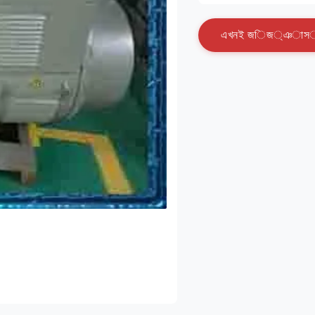
এ
খ
ন
ই
জ
ি
জ
্
ঞ
া
স