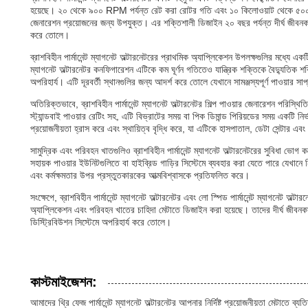
হয়েছে। ২০ থেকে ৯০০ RPM পর্যন্ত রেট করা রোটর গতি এবং ১০ কিলোওয়াট থেকে ৫০০০ 
জেনারেশন প্রয়োজনের জন্য উপযুক্ত। এর শক্তিশালী ডিজাইন ২০ বছর পর্যন্ত দীর্ঘ জীবনকাল 
করে তোলে।
ব্রাশবিহীন পার্মানেন্ট ম্যাগনেট অল্টারনেটরের প্রাথমিক অ্যাপ্লিকেশন উপলক্ষগুলির মধ্যে এক
ম্যাগনেট অল্টারনেটর কনফিগারেশন এটিকে কম ঘূর্ণন গতিতেও যান্ত্রিক শক্তিকে বৈদ্যুতিক শ
অপরিহার্য। এটি দূরবর্তী স্থানগুলির জন্য আদর্শ করে তোলে যেখানে সামঞ্জস্যপূর্ণ পাওয়ার সাপ্
অতিরিক্তভাবে, ব্রাশবিহীন পার্মানেন্ট ম্যাগনেট অল্টারনেটর শিল্প পাওয়ার জেনারেশন পরিস্
স্ট্যান্ডবাই পাওয়ার রেটিং সহ, এটি বিভ্রাটের সময় বা পিক ডিমান্ড পিরিয়ডের সময় একটি
প্রয়োজনীয়তা হ্রাস করে এবং স্থায়িত্ব বৃদ্ধি করে, যা এটিকে হাসপাতাল, ডেটা সেন্টার এবং 
সামুদ্রিক এবং পরিবহন খাতগুলিও ব্রাশবিহীন পার্মানেন্ট ম্যাগনেট অল্টারনেটরের সুবিধা ভো
সহায়ক পাওয়ার ইউনিটগুলিতে বা হাইব্রিড গাড়ির সিস্টেমে ব্যবহার করা যেতে পারে যেখানে নি
এবং কর্মক্ষমতার উপর প্রস্তুতকারকের আত্মবিশ্বাসকে প্রতিফলিত করে।
সংক্ষেপে, ব্রাশবিহীন পার্মানেন্ট ম্যাগনেট অল্টারনেটর এবং লো স্পিড পার্মানেন্ট ম্যাগনেট অ
অ্যাপ্লিকেশন এবং পরিবহন খাতের চাহিদা মেটাতে ডিজাইন করা হয়েছে। তাদের দীর্ঘ জীবনক
ডিস্ট্রিবিউশন সিস্টেমে অপরিহার্য করে তোলে।
কাস্টমাইজেশন:
আমাদের থ্রি ফেজ পার্মানেন্ট ম্যাগনেট অল্টারনেটর আপনার নির্দিষ্ট প্রয়োজনীয়তা মেটাতে