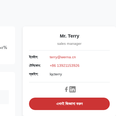
Mr. Terry
sales manager
ে। ৯৫%
ইমেইল:
terry@werna.cn
টেলিফোন:
+86 13921153926
স্কাইপ:
lqcterry
এখনই জিজ্ঞাসা করুন