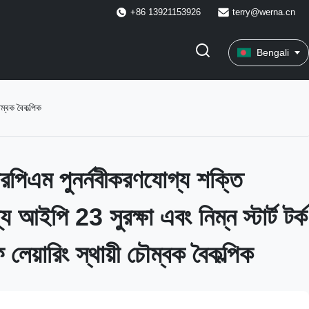
+86 13921153926
terry@werna.cn
Bengali
ম্বক বৈকল্পিক
িএম পুনর্নবীকরণযোগ্য শক্তি
য আইপি 23 সুরক্ষা এবং নিম্ন স্টার্ট টর্ক
য়ারিং স্থায়ী চৌম্বক বৈকল্পিক