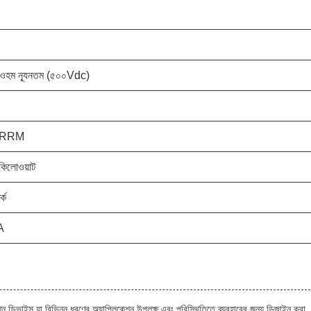
াওহম ন্যূনতম (৫০০Vdc)
০ RRM
িলোওয়াট
র্ক
A
েনারেশন ডিভাইস যা বিভিন্ন ধরণের অ্যাপ্লিকেশন উপলক্ষ এবং পরিস্থিতিতে ব্যবহারের জন্য ডিজাইন করা