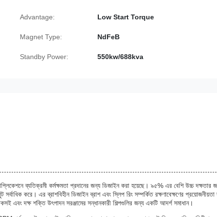
Advantage:
Low Start Torque
Magnet Type:
NdFeB
Standby Power:
550kw/688kva
 অ্যাপ্লিকেশনে ব্যতিক্রমী কর্মক্ষমতা প্রদানের জন্য ডিজাইন করা হয়েছে। ৯৫% এর বেশি উচ্চ দক্ষতার জ
সর্বাধিক করে। এর ব্রাশবিহীন ডিজাইন ব্রাশ এবং স্লিপ রিং সম্পর্কিত রক্ষণাবেক্ষণের প্রয়োজনীয়তা 
েটর টেকসই এবং দক্ষ শক্তি উৎপাদন সরঞ্জামের সন্ধানকারী শিল্পগুলির জন্য একটি আদর্শ সমাধান।