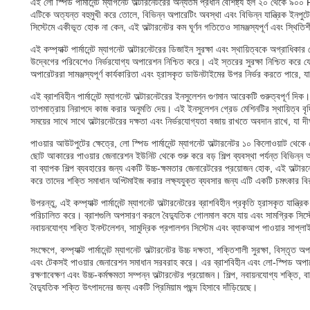
এই লো স্পিড পার্মানেন্ট ম্যাগনেট অল্টারনেটরের অন্যতম প্রধান বৈশিষ্ট্য হল ২০ থেকে 
এটিকে অত্যন্ত বহুমুখী করে তোলে, বিভিন্ন অপারেটিং অবস্থা এবং বিভিন্ন যান্ত্রিক ইনপুট
সিস্টেমে একীভূত হোক না কেন, এই অল্টারনেটর কম ঘূর্ণন গতিতেও সামঞ্জস্যপূর্ণ এবং স্থিতি
এই কম্প্যাক্ট পার্মানেন্ট ম্যাগনেট অল্টারনেটরের ডিজাইন সুরক্ষা এবং স্থায়িত্বকে অগ্রাধিকা
উদ্বেগের পরিবেশেও নির্ভরযোগ্য অপারেশন নিশ্চিত করে। এই স্তরের সুরক্ষা নিশ্চিত করে যে 
অপারেটররা সামঞ্জস্যপূর্ণ কার্যকারিতা এবং হ্রাসকৃত ডাউনটাইমের উপর নির্ভর করতে পারে, 
এই ব্রাশবিহীন পার্মানেন্ট ম্যাগনেট অল্টারনেটরের ইনসুলেশন গুণমান আরেকটি গুরুত্বপূর্ণ দ
তাপমাত্রায় নিরাপদে কাজ করার অনুমতি দেয়। এই ইনসুলেশন গ্রেড মেশিনটির স্থায়িত্ব বৃদ
সময়ের সাথে সাথে অল্টারনেটরের দক্ষতা এবং নির্ভরযোগ্যতা বজায় রাখতে অবদান রাখে, যা দী
পাওয়ার আউটপুটের ক্ষেত্রে, লো স্পিড পার্মানেন্ট ম্যাগনেট অল্টারনেটর ১০ কিলোওয়াট থে
ছোট আকারের পাওয়ার জেনারেশন ইউনিট থেকে শুরু করে বড় শিল্প ব্যবস্থা পর্যন্ত বিভিন্ন 
বা ব্যাপক শিল্প ব্যবহারের জন্য একটি উচ্চ-ক্ষমতার জেনারেটরের প্রয়োজন হোক, এই অল্টারন
করে তাদের শক্তি সমাধান অপ্টিমাইজ করার লক্ষ্যযুক্ত ব্যবসার জন্য এটি একটি চমৎকার ব
উপরন্তু, এই কম্প্যাক্ট পার্মানেন্ট ম্যাগনেট অল্টারনেটরের ব্রাশবিহীন প্রকৃতি হ্রাসকৃত যা
পরিচালিত করে। ব্রাশগুলি অপসারণ করলে বৈদ্যুতিক গোলমাল কমে যায় এবং সামগ্রিক সিস্টে
নবায়নযোগ্য শক্তি ইনস্টলেশন, সামুদ্রিক প্রপালশন সিস্টেম এবং ব্যাকআপ পাওয়ার সাপ্লাই
সংক্ষেপে, কম্প্যাক্ট পার্মানেন্ট ম্যাগনেট অল্টারনেটর উচ্চ দক্ষতা, শক্তিশালী সুরক্ষা, বিস
এবং টেকসই পাওয়ার জেনারেশন সমাধান সরবরাহ করে। এর ব্রাশবিহীন এবং লো-স্পিড অপারে
রক্ষণাবেক্ষণ এবং উচ্চ-কর্মক্ষমতা সম্পন্ন অল্টারনেটর প্রয়োজন। শিল্প, নবায়নযোগ্য শক্তি, 
বৈদ্যুতিক শক্তি উৎপাদনের জন্য একটি প্রিমিয়াম পছন্দ হিসাবে দাঁড়িয়েছে।