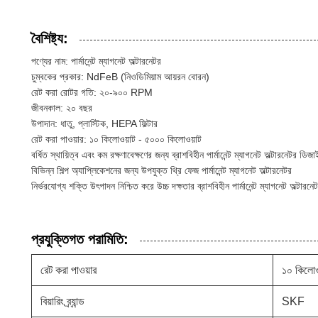
বৈশিষ্ট্য:
পণ্যের নাম: পার্মানেন্ট ম্যাগনেট অল্টারনেটর
চুম্বকের প্রকার: NdFeB (নিওডিমিয়াম আয়রন বোরন)
রেট করা রোটর গতি: ২০-৯০০ RPM
জীবনকাল: ২০ বছর
উপাদান: ধাতু, প্লাস্টিক, HEPA ফিল্টার
রেট করা পাওয়ার: ১০ কিলোওয়াট - ৫০০০ কিলোওয়াট
বর্ধিত স্থায়িত্ব এবং কম রক্ষণাবেক্ষণের জন্য ব্রাশবিহীন পার্মানেন্ট ম্যাগনেট অল্টারনেটর ডিজ
বিভিন্ন শিল্প অ্যাপ্লিকেশনের জন্য উপযুক্ত থ্রি ফেজ পার্মানেন্ট ম্যাগনেট অল্টারনেটর
নির্ভরযোগ্য শক্তি উৎপাদন নিশ্চিত করে উচ্চ দক্ষতার ব্রাশবিহীন পার্মানেন্ট ম্যাগনেট অল্টারনে
প্রযুক্তিগত পরামিতি:
রেট করা পাওয়ার
১০ কিলোও
বিয়ারিং ব্র্যান্ড
SKF