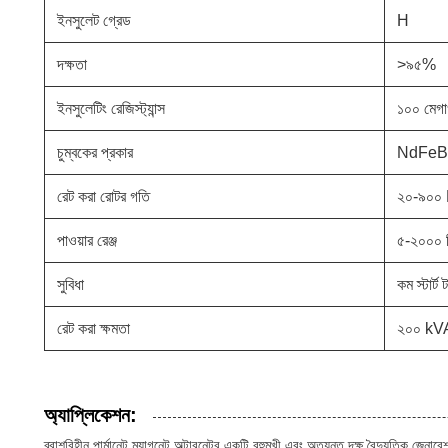
ইনসুলেট গ্রেড
H
দক্ষতা
>৯৫%
ইনসুলেটিং রেজিস্ট্যান্স
১০০ মেগ
চুম্বকের প্রকার
NdFeB
রেট করা রোটর গতি
২০-৯০
পাওয়ার রেঞ্জ
৫-২০০০ ক
সুবিধা
কম স্টার্ট ট
রেট করা ক্ষমতা
২০০ kV
অ্যাপ্লিকেশন:
ব্রাশবিহীন পার্মানেন্ট ম্যাগনেট অল্টারনেটর একটি বহুমুখী এবং অত্যন্ত দক্ষ বৈদ্যুতিক জ