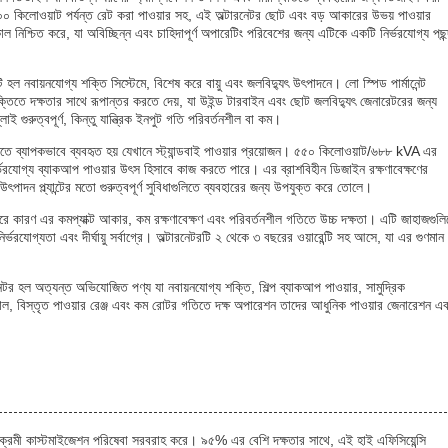
কিলোওয়াট পর্যন্ত রেট করা পাওয়ার সহ, এই অল্টারনেটর ছোট এবং বড় আকারের উভয় পাওয়ার
নিশ্চিত করে, যা অবিচ্ছিন্ন এবং চাহিদাপূর্ণ অপারেটিং পরিবেশের জন্য এটিকে একটি নির্ভরযোগ্য পছন
টি হল নবায়নযোগ্য শক্তি সিস্টেমে, বিশেষ করে বায়ু এবং জলবিদ্যুৎ উৎপাদনে। লো স্পিড পার্মানেন্ট
ক্তিতে দক্ষতার সাথে রূপান্তর করতে দেয়, যা উইন্ড টারবাইন এবং ছোট জলবিদ্যুৎ জেনারেটরের জন্য
লাই গুরুত্বপূর্ণ, কিন্তু যান্ত্রিক ইনপুট গতি পরিবর্তনশীল বা কম।
থিতিতে ব্যাপকভাবে ব্যবহৃত হয় যেখানে স্ট্যান্ডবাই পাওয়ার প্রয়োজন। ৫৫০ কিলোওয়াট/৬৮৮ kVA এর
 নির্ভরযোগ্য ব্যাকআপ পাওয়ার উৎস হিসাবে কাজ করতে পারে। এর ব্রাশবিহীন ডিজাইন রক্ষণাবেক্ষণের
উৎপাদন প্ল্যান্টের মতো গুরুত্বপূর্ণ সুবিধাগুলিতে ব্যবহারের জন্য উপযুক্ত করে তোলে।
গ করে কারণ এর কমপ্যাক্ট আকার, কম রক্ষণাবেক্ষণ এবং পরিবর্তনশীল গতিতে উচ্চ দক্ষতা। এটি জাহাজগুল
র্ভরযোগ্যতা এবং দীর্ঘায়ু সর্বাগ্রে। অল্টারনেটরটি ২ থেকে ৩ বছরের ওয়ারেন্টি সহ আসে, যা এর গুণমান
ল্টারনেটর হল অত্যন্ত অভিযোজিত পণ্য যা নবায়নযোগ্য শক্তি, শিল্প ব্যাকআপ পাওয়ার, সামুদ্রিক
াল, বিস্তৃত পাওয়ার রেঞ্জ এবং কম রোটর গতিতে দক্ষ অপারেশন তাদের আধুনিক পাওয়ার জেনারেশন এব
 ব্যতিক্রমী কাস্টমাইজেশন পরিষেবা সরবরাহ করে। ৯৫% এর বেশি দক্ষতার সাথে, এই হাই এফিসিয়েন্সি