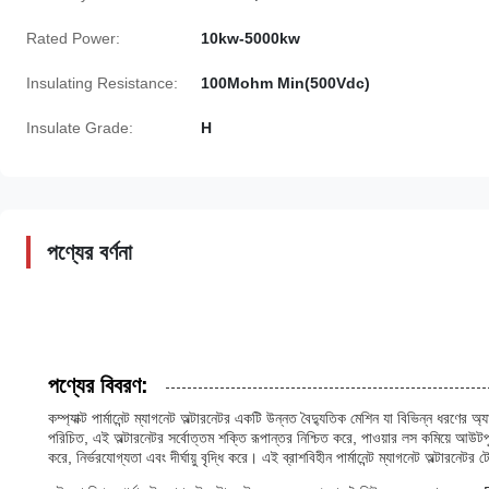
Rated Power:
10kw-5000kw
Insulating Resistance:
100Mohm Min(500Vdc)
Insulate Grade:
H
পণ্যের বর্ণনা
পণ্যের বিবরণ:
কম্প্যাক্ট পার্মানেন্ট ম্যাগনেট অল্টারনেটর একটি উন্নত বৈদ্যুতিক মেশিন যা বিভিন্ন ধরণের
পরিচিত, এই অল্টারনেটর সর্বোত্তম শক্তি রূপান্তর নিশ্চিত করে, পাওয়ার লস কমিয়ে আউটপুট 
করে, নির্ভরযোগ্যতা এবং দীর্ঘায়ু বৃদ্ধি করে। এই ব্রাশবিহীন পার্মানেন্ট ম্যাগনেট অল্টারন