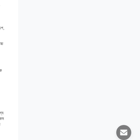
ূপ,
চ্চ
োক
গ্য
 কম
য