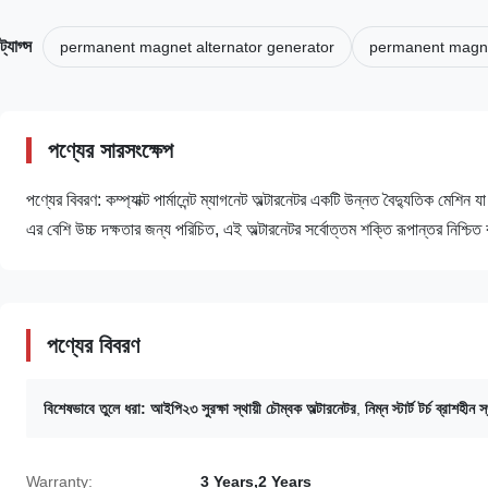
ট্যাগ্স
permanent magnet alternator generator
permanent magne
পণ্যের সারসংক্ষেপ
পণ্যের বিবরণ: কম্প্যাক্ট পার্মানেন্ট ম্যাগনেট অল্টারনেটর একটি উন্নত বৈদ্যুতিক মেশ
এর বেশি উচ্চ দক্ষতার জন্য পরিচিত, এই অল্টারনেটর সর্বোত্তম শক্তি রূপান্তর নিশ্চি
পণ্যের বিবরণ
বিশেষভাবে তুলে ধরা:
আইপি২৩ সুরক্ষা স্থায়ী চৌম্বক অল্টারনেটর
,
নিম্ন স্টার্ট টর্চ ব্রাশহীন
Warranty:
3 Years,2 Years