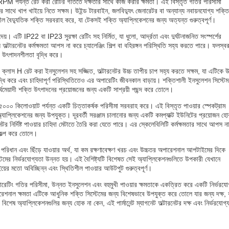
৯০০ RPM পর্যন্ত রেট করা রোটর গতিতে দক্ষতার সাথে কাজ করার ক্ষমতা। এই বিস্তৃত গতির পরিসীমা
ের সাথে খাপ খাইয়ে নিতে সক্ষম। উইন্ড টারবাইন, জলবিদ্যুৎ জেনারেটর বা অন্যান্য নবায়নযোগ্য শক্তি
শীল বৈদ্যুতিক শক্তি সরবরাহ করে, যা টেকসই শক্তি অ্যাপ্লিকেশনের জন্য অত্যন্ত গুরুত্বপূর্ণ।
র দেয়। এটি IP22 বা IP23 সুরক্ষা রেটিং সহ নির্মিত, যা ধুলো, আর্দ্রতা এবং দুর্ঘটনাজনিত সংস্পর্শের
অল্টারনেটর কর্মক্ষমতা আপস না করে চ্যালেঞ্জিং শিল্প বা বহিরঙ্গন পরিস্থিতি সহ্য করতে পারে। ফলস্বর
যা উৎপাদনশীলতা বৃদ্ধি করে।
িক। ক্লাস H রেট করা ইনসুলেশন সহ সজ্জিত, অল্টারনেটর উচ্চ তাপীয় চাপ সহ্য করতে সক্ষম, যা এটিকে উ
্ধি করে এবং চাহিদাপূর্ণ পরিস্থিতিতেও এর অপারেটিং জীবনকাল বাড়ায়। শক্তিশালী ইনসুলেশন সিস্টেম
র্ঘমেয়াদী শক্তি উৎপাদনের প্রয়োজনের জন্য একটি সাশ্রয়ী পছন্দ করে তোলে।
কে ৫০০০ কিলোওয়াট পর্যন্ত একটি চিত্তাকর্ষক পরিসীমা সরবরাহ করে। এই বিস্তৃত পাওয়ার স্পেকট্রাম
অ্যাপ্লিকেশনের জন্য উপযুক্ত। দূরবর্তী সরঞ্জাম চালানোর জন্য একটি কমপ্যাক্ট ইউনিটের প্রয়োজন হ
েটর নির্দিষ্ট পাওয়ার চাহিদা মেটাতে তৈরি করা যেতে পারে। এর স্কেলেবিলিটি কর্মক্ষমতার সাথে আপস না
িকল্প করে তোলে।
ন্ত্রিক পরিধান এবং ছিঁড়ে যাওয়ার অর্থ, যা কম রক্ষণাবেক্ষণ খরচ এবং উচ্চতর অপারেশনাল আপটাইমের দিকে
মের নির্ভরযোগ্যতা উন্নত হয়। এই বৈশিষ্ট্যটি বিশেষত সেই অ্যাপ্লিকেশনগুলিতে উপকারী যেখানে
য়ের মতো অবিচ্ছিন্ন এবং স্থিতিশীল পাওয়ার আউটপুট গুরুত্বপূর্ণ।
্তৃত অপারেটিং গতির পরিসীমা, উন্নত ইনসুলেশন এবং বহুমুখী পাওয়ার ক্ষমতাকে একত্রিত করে একটি নির্ভরযো
শনাল ক্ষমতা এটিকে আধুনিক শক্তি সিস্টেমের জন্য বিশেষভাবে উপযুক্ত করে তোলে যার জন্য দক্ষ,
বা বিশেষ অ্যাপ্লিকেশনগুলির জন্য হোক না কেন, এই পার্মানেন্ট ম্যাগনেট অল্টারনেটর দক্ষ এবং নির্ভরযোগ্