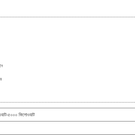
াইন
টর
য়াট-৫০০০ কিলোওয়াট