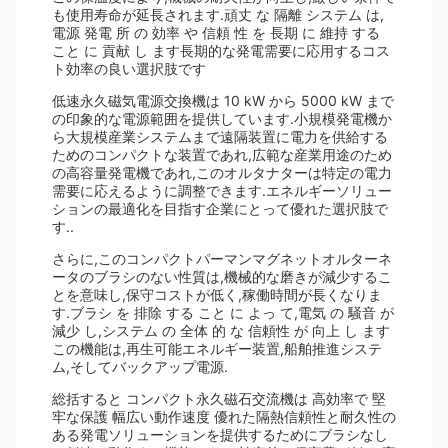
も使用寿命が延長されます.頑丈 な 隔離 システム は,
電源 発電 所 の 効率 や 信頼 性 を 長期 に 維持 する
こと に 貢献 し ます長期的な発電需要に応用するコス
ト効率の良い選択肢です
低速永久磁気電源交換機は 10 kW から 5000 kW まで
の印象的な電源範囲を提供しています.小規模発電機か
ら大規模産業システムまで遠隔装置に電力を供給する
ためのコンパクトな装置であれ,広範な産業用途のため
の高容量発電機であれ,このオルタナターは特定の電力
需要に応えるように調整できます.エネルギーソリュー
ションの最適化を目指す企業にとって優れた選択肢で
す..
さらに,このコンパクトパーマンマグネットオルターネ
ータのブラシのない性質は,機械的な磨きが減少するこ
とを意味し,保守コストが低く,稼働時間が長くなりま
す.ブラシ を 排除 する こと に よっ て,電気 の 騒音 が
減少 し,システム の 全体 的 な 信頼性 が 向上 し ます
この機能は,再生可能エネルギー装置,船舶推進システ
ム,そしてバックアップ電源.
総括すると コンパクト永久磁石交流機は 高効率で 堅
牢な保護 幅広い動作速度 優れた隔熱信頼性と耐久性の
ある発電ソリューションを提供するためにブラシなし