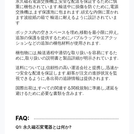
永久磁石電源交換機は,安全な配送を保証するために慎
重に梱包されています.輸送中に損傷を防ぐために,電源
交換機は,まず保護泡に包まれます.頑丈な内側に置かれ
ます波紋紙の箱で 輸送に耐えるように設計されていま
す
ボックス内の空きスペースを埋め,移動を最小限に抑え,
追加の保護を提供するために,バブルラップやエアクッ
ションなどの追加の梱包材料が使用されます.
梱包物には,輸送過程中適切な取り扱いを容易にするた
めに,取り扱いの説明書と製品詳細が明示されています.
送料については,信頼性の高い運送会社と提携し,迅速か
つ安全な配達を保証します.顧客が注文の進捗状況を監
視できるように,各出荷の追跡情報は提供されます.
国際出荷は,すべての関連する関税規制に準拠し,遅延を
避けるために必要な書類を含みます.
FAQ:
Q1: 永久磁石変電器とは何か?