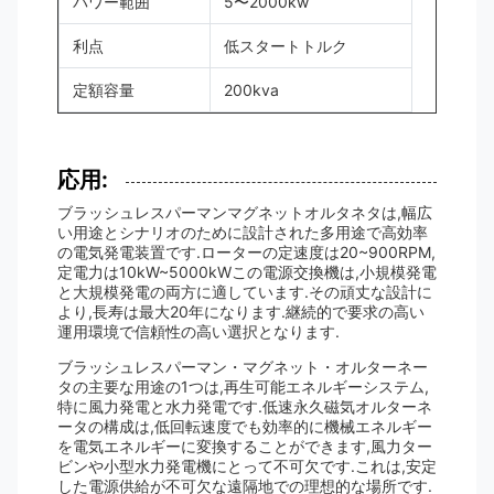
パワー範囲
5〜2000kw
利点
低スタートトルク
定額容量
200kva
応用:
ブラッシュレスパーマンマグネットオルタネタは,幅広
い用途とシナリオのために設計された多用途で高効率
の電気発電装置です.ローターの定速度は20~900RPM,
定電力は10kW~5000kWこの電源交換機は,小規模発電
と大規模発電の両方に適しています.その頑丈な設計に
より,長寿は最大20年になります.継続的で要求の高い
運用環境で信頼性の高い選択となります.
ブラッシュレスパーマン・マグネット・オルターネー
タの主要な用途の1つは,再生可能エネルギーシステム,
特に風力発電と水力発電です.低速永久磁気オルターネ
ータの構成は,低回転速度でも効率的に機械エネルギー
を電気エネルギーに変換することができます,風力ター
ビンや小型水力発電機にとって不可欠です.これは,安定
した電源供給が不可欠な遠隔地での理想的な場所です.