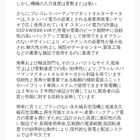
しかし,機械の入力速度は変数または低い.
さらに,ブレスレスパーマンマグネットオルターネータ
ーは,スタンバイ電力が必要とされる産業用発電シナリ
オで広く使用されています.スタンバイ電力の評価は
550 kW/688 kVAで,停電や需要のピーク期間中に信頼
性の高いバックアップ電源として使用できますブラシ
のないデザインにより メンテナンスの必要性が最小化
され 耐久性が向上し 病院やデータセンター,製造工場
などの重要な施設で使用するのに最適です
海事および輸送部門も,そのコンパクトなサイズ,低保
守,および変動速度での高い効率性により,ブラシレスパ
ーマンマグネットオルタネータから利益を得ています.
信頼性と長寿が最重要である船舶の補助電源ユニット
やハイブリッド車両システムで使用できます発電機に
は 2 年から 3 年間の保証が付属しており,製造者の品
質と性能に対する信頼を反映しています.
簡単に言うと,ブラシのない永久磁石交流機と低速永久
磁石交流機は,再生可能エネルギー,産業バックアップ電
力の需要を満たすために設計された高度に適応性の高
い製品です,長期使用寿命,広範囲の電源範囲,低回転速
度での効率的な動作により,現代的な発電と配送システ
ムでは不可欠です.