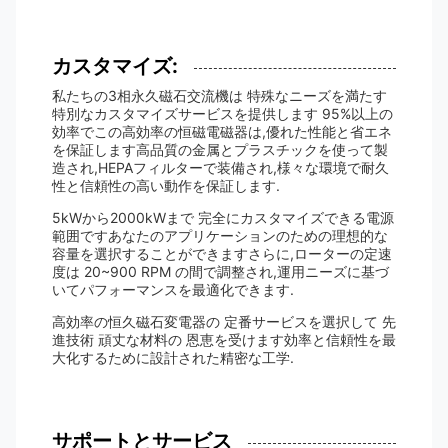
カスタマイズ:
私たちの3相永久磁石交流機は 特殊なニーズを満たす
特別なカスタマイズサービスを提供します 95%以上の
効率でこの高効率の恒磁電磁器は,優れた性能と省エネ
を保証します高品質の金属とプラスチックを使って製
造され,HEPAフィルターで装備され,様々な環境で耐久
性と信頼性の高い動作を保証します.
5kWから2000kWまで 完全にカスタマイズできる電源
範囲ですあなたのアプリケーションのための理想的な
容量を選択することができますさらに,ローターの定速
度は 20~900 RPM の間で調整され,運用ニーズに基づ
いてパフォーマンスを最適化できます.
高効率の恒久磁石変電器の 定番サービスを選択して 先
進技術 頑丈な材料の 恩恵を受けます効率と信頼性を最
大化するために設計された精密な工学.
サポートとサービス