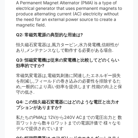
A Permanent Magnet Alternator (PMA) is a type of
electrical generator that uses permanent magnets to
produce alternating current (AC) electricity without
the need for an external power source to create a
magnetic field.
Q2: 常磁気電源の典型的な用途は?
恒久磁石変電器は,風力タービン,水力発電機,信頼性が
あり,メンテナンスなしで動作する必要がある場合.
Q3: 恒磁変電機は従来の変電機と比較してどのくらい
効率的ですか?
常磁気変電器は,電磁気刺激に関連したエネルギー損失
を削減し,フィールドの巻き込みの必要性を排除するた
め,一般的により高い効率を提供します.性能の向上と保
守の低さ.
Q4: この恒久磁石変電器にはどのような電圧と出力オ
プションがありますか?
私たちのPMAは 12Vから240V ACまでの電圧出力と 数
百ワットから数キロワットまでの電源評価で 様々なモ
デルで提供されています