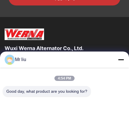
Wuxi Werna Alternator Co., Ltd.
Mr liu
クイックリンク
家へ
製品
4:54 PM
ビデオ
わたしたち に つい て
工場 ツアー
品質管理
Good day, what product are you looking for?
連絡 ください
引金 を 求め て ください
ニュース
連絡 ください
0086-510-88261858-303