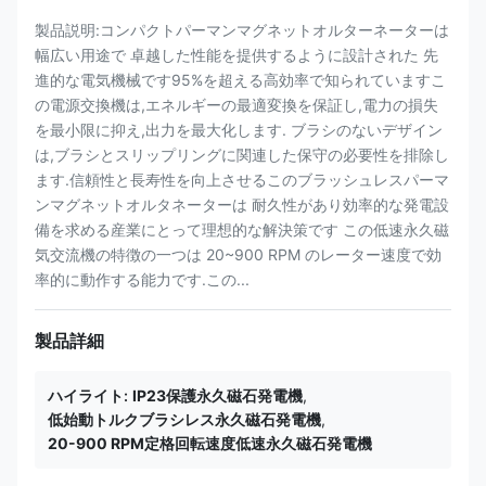
製品説明:コンパクトパーマンマグネットオルターネーターは
幅広い用途で 卓越した性能を提供するように設計された 先
進的な電気機械です95%を超える高効率で知られていますこ
の電源交換機は,エネルギーの最適変換を保証し,電力の損失
を最小限に抑え,出力を最大化します. ブラシのないデザイン
は,ブラシとスリップリングに関連した保守の必要性を排除し
ます.信頼性と長寿性を向上させるこのブラッシュレスパーマ
ンマグネットオルタネーターは 耐久性があり効率的な発電設
備を求める産業にとって理想的な解決策です この低速永久磁
気交流機の特徴の一つは 20~900 RPM のレーター速度で効
率的に動作する能力です.この...
製品詳細
ハイライト:
IP23保護永久磁石発電機
,
低始動トルクブラシレス永久磁石発電機
,
20-900 RPM定格回転速度低速永久磁石発電機