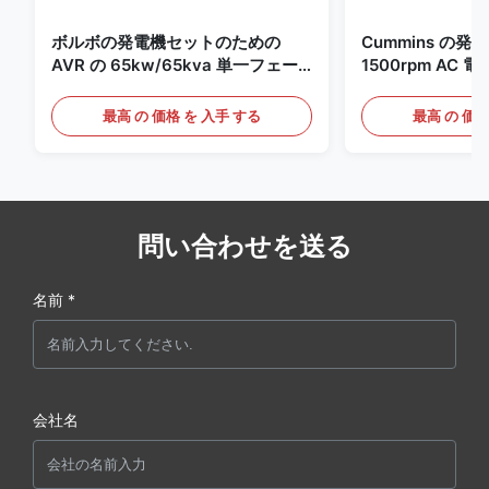
ボルボの発電機セットのための
Cummins の
AVR の 65kw/65kva 単一フェー
1500rpm AC
ズ AC 発電機
400kw/500kva
最高 の 価格 を 入手 する
最高 の 価格
問い合わせを送る
名前 *
会社名