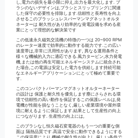
し,電力の損失を最小限に抑え,出力を最大化します. ブ
ラシのないデザインは,ブラシとスリップリングに関連
した保守の必要性を排除します.信頼性と長寿性を向上
させるこのブラッシュレスパーマンマグネットオルタ
ネーターは 耐久性があり効率的な発電設備を求める産
業にとって理想的な解決策です
この低速永久磁気交流機の特徴の一つは 20~900 RPM
のレーター速度で効率的に動作する能力です.この広い
速度帯は,非常に汎用性があります, 異なる運用条件と
様々な機械的入力に適応できる.風力タービン,水力発電
機,または他の再生可能エネルギーシステムに統合され
た場合,この電源は安定した電力を供給します持続可能
なエネルギーアプリケーションにとって極めて重要で
す.
このコンパクトパーマンマグネットオルターネーター
の設計は 保護と耐久性を優先します塵にさらされる環
境で信頼性の高い動作を保証するこの保護レベルは,発
電機が性能を損なうことなく,厳しい産業環境や屋外環
境に耐えるように保証します.結果として生産性の向上
につながります. 生産性の向上には,
このブラシなし恒久磁石変電器のもう一つの重要な側
面は 隔熱品質です.高温で安全に動作できるようにする
この保温度により,機械の耐久性が向上し,厳しい条件で