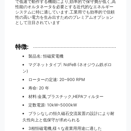
で低速で動作する機能により,効率的で保守費が低く,高
性能のオルタネータを必要とする近代的なエネルギー
システムに特に適しています.工業用でも効率的で信頼
性の高い電力を生み出すためのプレミアムオプション
として注目されています
特徴:
製品名: 恒磁変電機
マグネットタイプ: NdFeB (ネオジウム鉄ボロ
ン)
ローターの定速: 20~900 RPM
寿命: 20 年
材料:金属,プラスチック,HEPAフィルター
定数電源: 10kW~5000kW
ブラシなしの恒久磁石交流装置の設計により耐
久性向上と低保守が求められる
3相恒磁電機,様々な産業用用途に適した