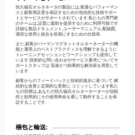
恒久磁石オルタネータの製品には,最適なパフォーマン
スと顧客満足度を保証するための包括的な技術サポー
トとサービスがサポートされています.私たちの専門家
のチームは,設置に援助を提供するために利用可能です
詳細な製品ドキュメント,ユーザーマニュアル,配線図,
適切な使用と統合を容易にするための仕様表.
また,顧客がパーマンマグネットオルターネーターの機
能と運用上のベストプラクティスを理解できるように
トレーニングセッションとワークショップも提供して
います.技術的な問い合わせやサービス要求についてサ
ポートスタッフは 迅速かつ効果的な解決策を用意して
います
顧客からのフィードバックと技術的進歩に基づいて 継
続的な改善と定期的な更新に コミットしています私た
ちの目標は,あなたの恒久磁石オルターネーターが信頼
性と効率的にその使用寿命を通して動作することを保
証することです.
梱包と輸送: