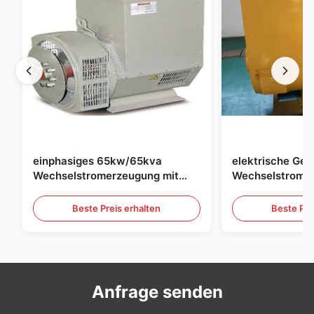
einphasiges 65kw/65kva
elektrische Gen
Wechselstromerzeugung mit
Wechselstroms
AVR für -Generator-Satz
400kw/500kva 
Generator-Satz
Beste Preis erhalten
Beste Pre
Anfrage senden