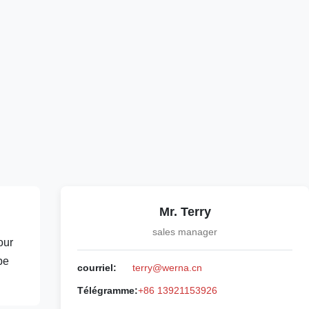
Mr. Terry
sales manager
our
pe
courriel:
terry@werna.cn
Télégramme:
+86 13921153926