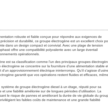
mentation robuste et fiable conçue pour répondre aux exigences de
précision et durabilité, ce groupe électrogène est un excellent choix p
ante dans un design compact et convivial. Avec une plage de tension
phasé offre une compatibilité polyvalente avec un large éventail
ironnements opérationnels.
ne est sa classification comme l'un des principaux groupes électrogè
électrogène se concentre sur la fourniture d'une alimentation stable e
t d'un approvisionnement électrique ininterrompu. Qu'il s'agisse d'usin
lectrogène garantit que vos opérations restent fluides et efficaces, mêm
système de groupe électrogène diesel à un étage, réputé pour sa
e et une fiabilité améliorée sur de longues périodes d'utilisation. La
ant le risque de pannes et améliorant la durée de vie globale du grou
privilégient les faibles coûts de maintenance et une grande fiabilité