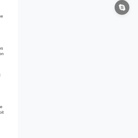
ue
ps
on
x
ie
it