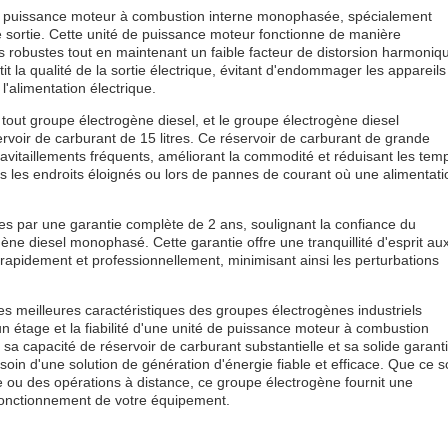
de puissance moteur à combustion interne monophasée, spécialement
de sortie. Cette unité de puissance moteur fonctionne de manière
s robustes tout en maintenant un faible facteur de distorsion harmoniq
tit la qualité de la sortie électrique, évitant d'endommager les appareils
 l'alimentation électrique.
 tout groupe électrogène diesel, et le groupe électrogène diesel
oir de carburant de 15 litres. Ce réservoir de carburant de grande
avitaillements fréquents, améliorant la commodité et réduisant les tem
ns les endroits éloignés ou lors de pannes de courant où une alimentati
nties par une garantie complète de 2 ans, soulignant la confiance du
ène diesel monophasé. Cette garantie offre une tranquillité d'esprit au
é rapidement et professionnellement, minimisant ainsi les perturbations
 meilleures caractéristiques des groupes électrogènes industriels
n étage et la fiabilité d'une unité de puissance moteur à combustion
sa capacité de réservoir de carburant substantielle et sa solide garant
in d'une solution de génération d'énergie fiable et efficace. Que ce so
e ou des opérations à distance, ce groupe électrogène fournit une
 fonctionnement de votre équipement.