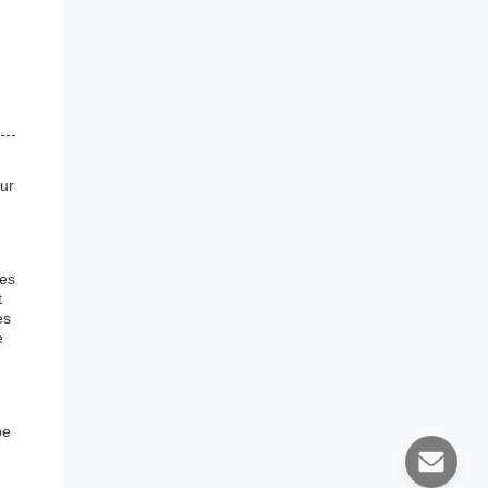
our
nes
t
es
e
pe