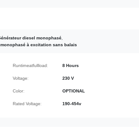
 Générateur diesel monophasé
,
 monophasé à excitation sans balais
Runtimeatfullload:
8 Hours
Voltage:
230 V
Color:
OPTIONAL
Rated Voltage:
190-454v