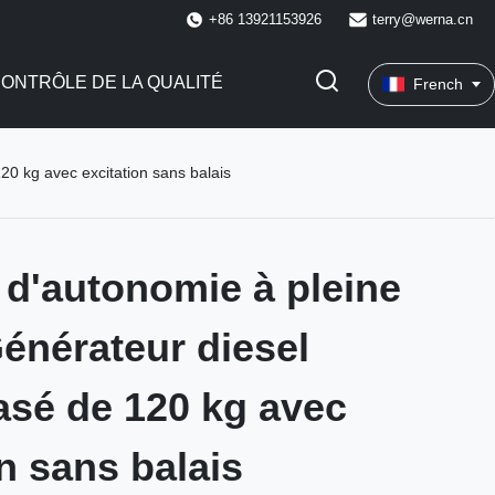
+86 13921153926
terry@werna.cn
ONTRÔLE DE LA QUALITÉ
French
0 kg avec excitation sans balais
 d'autonomie à pleine
énérateur diesel
sé de 120 kg avec
on sans balais