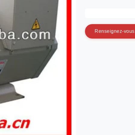
R
e
n
s
e
i
g
n
e
z
-
v
o
u
s