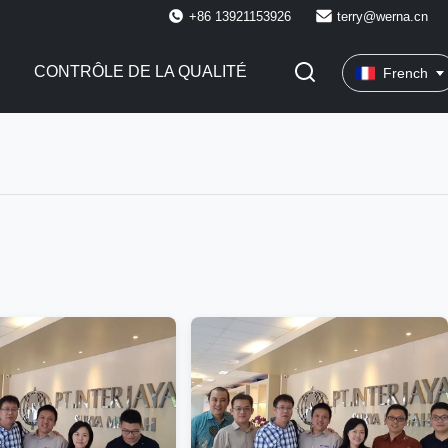
+86 13921153926
terry@werna.cn
CONTRÔLE DE LA QUALITÉ
French