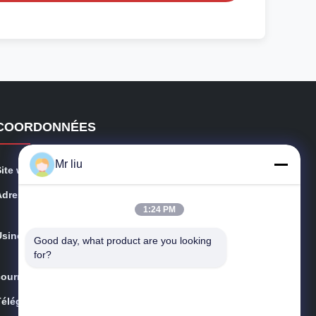
COORDONNÉES
Mr liu
Site web:
brushlessacgenerator.com
Adresse:
Route occidentale de No.13Chunsun, zone de dévelop
1:24 PM
pement économique de Xishan, ville de Wuxi
Usine:
Route occidentale de No.13Chunsun, zone de dévelop
Good day, what product are you looking 
pement économique de Xishan, ville de Wuxi
for?
ourriel:
terry@werna.cn
Télégramme:
86-510-88261858-303