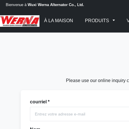
Bienvenue à
Wuxi Werna Alternator Co., Ltd.
À LA MAISON
PRODUITS
Please use our online inquiry c
courriel
*