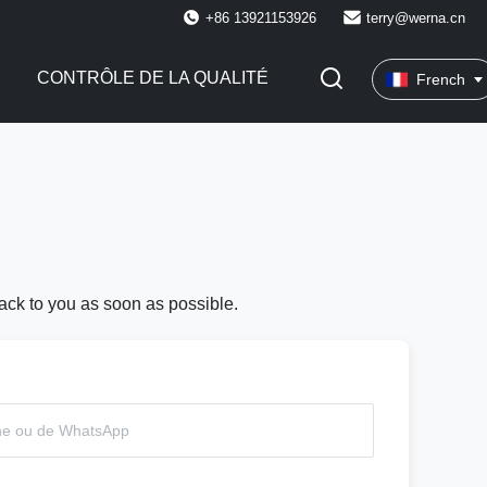
+86 13921153926
terry@werna.cn
CONTRÔLE DE LA QUALITÉ
French
back to you as soon as possible.