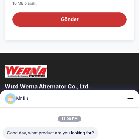
10 MB olabilir.
Gönder
Wuxi Werna Alternator Co., Ltd.
Mr liu
Hızlı Bağlantılar
Evde
Ürün
11:00 PM
Videolar
Bizim Hakkımızda
Fabrika Turu
Kalite Kontrolü
Good day, what product are you looking for?