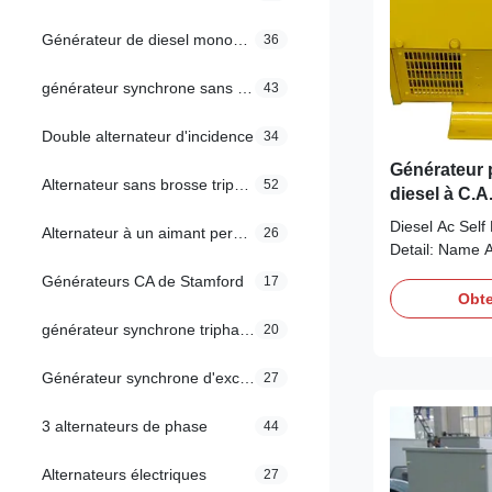
Générateur de diesel monophasé
36
générateur synchrone sans brosse
43
Double alternateur d'incidence
34
Générateur 
Alternateur sans brosse triphasé
52
diesel à C.A
Diesel Ac Self
Alternateur à un aimant permanent
26
Detail: Name 
WERNA Color Ac
Générateurs CA de Stamford
17
standard color
Obte
synchronous ex
générateur synchrone triphasé
20
80kw Certific
Specification
Générateur synchrone d'excitateur sans brosse
27
Wuxi City ,Jia
alternators O
3 alternateurs de phase
44
diesel generat
Voltage 110-
Alternateurs électriques
27
1500RPM Moun