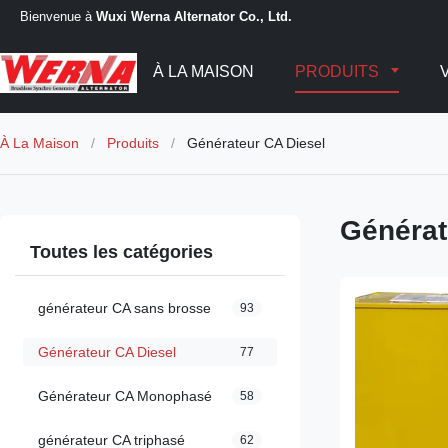
Bienvenue à
Wuxi Werna Alternator Co., Ltd.
À LA MAISON
PRODUITS
À La Maison
/
Produits
/
Générateur CA Diesel
Générat
Toutes les catégories
générateur CA sans brosse
93
Générateur CA Diesel
77
Générateur CA Monophasé
58
générateur CA triphasé
62