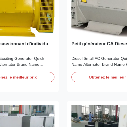
passionnant d'individu
Petit générateur CA Diese
.
 Exciting Generator Quick
Diesel Small AC Generator Quic
Alternator Brand Name
Name Alternator Brand Name
cording to the international
According to the international 
 card Feature AC brushless
card Feature AC brushless sy
nez le meilleur prix
Obtenez le meilleur 
citation alternator Power
excitation alternator Power 30k
ate CE,ISO9001,SASO
CE,ISO9001,SASO Specificatio
s: Model WR274D manufacturer
WR184J manufacturer Wuxi Cit
ngsu Prov ,China making
Prov ,China making alternator
utput Type AC Single Phase
AC Single Phase diesel genera
or Terminal 12 / 6 Wire Rated
12 / 6 Wire Rated Voltage 110
240V Frequency 50HZ Speed
Frequency 60HZ Speed 1800
ting dimensions Stamford
dimensions Stamford Type Win