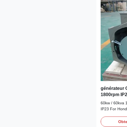
Wuxi City ,Jia
alternatorsOu
diesel generat
Voltage190-
454VFrequen
générateur 
1800rpm IP2
électrogène
60kw / 60kva 
IP23 For Hond
Detail: Name
WERNA Color Ac
Obte
standard color