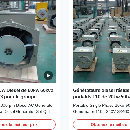
ngsu Prov ,China making
Prov ,China making alternator
tput TypeAC Three Phase
AC Single Phase diesel genera
orTerminal12 / 6 WireRated
12 / 6 Wire Rated Voltage 110
Frequency 50HZ Speed 1500
cy50HZSpeed1500RPMMounting
CA Diesel de 60kw 60kva
Générateurs diesel réside
3 pour le groupe
portatifs 110 de 20kw 50h
 diesel de Honda
SX460 AVR
1800rpm Diesel AC Generator
Portable Single Phase 20kw 5
a Diesel Generator Set Quick
Genernator 110 - 240V SX460
 ALTERATOR Brand Name
Detail: Name ALTERATOR Br
cording to the international
WERNA Color According to the 
nez le meilleur prix
Obtenez le meilleur 
 card Feature AC brushless
standard color card Feature A