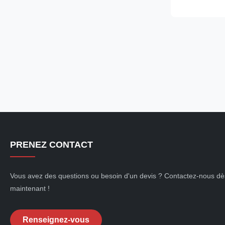
synchronous ex
60kw Certific
Specification
Wuxi City ,Jia
alternators O
diesel generat
Voltage 110-
PRENEZ CONTACT
Vous avez des questions ou besoin d'un devis ? Contactez-nous dè
maintenant !
Renseignez-vous