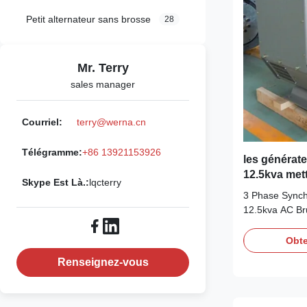
Type
Petit alternateur sans brosse
28
Mr. Terry
sales manager
Courriel:
terry@werna.cn
Télégramme:
+86 13921153926
les générate
12.5kva met
Skype Est Là.:
lqcterry
de synchron
3 Phase Synch
12.5kva AC Br
Generator Qui
Brand NameWE
Obte
international 
Renseignez-vous
brushless sync
Power 10kwCe
Specificatio