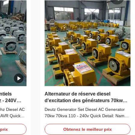
s Output Type
Wuxi City ,Jiangsu Prov ,China making
tor Terminal
alternatorsOutput TypeAC Single Phase
-240V
diesel generatorTerminal12 / 6 WireRated
RPM Mounting
Voltage110-
240VFrequency50HZSpeed1500RPMMounting
dimensionsStamford
ntiels
Alternateur de réserve diesel
z - 240V
d'excitation des générateurs 70kw
70kva de groupe électrogène de
0hz Diesel AC
Deutz Generator Set Diesel AC Generator
Deutz
 AVR Quick
70kw 70kva 110 - 240v Quick Detail: Name
and Name
Alternator Brand Name WERNA Color
international
According to the international standard color
prix
Obtenez le meilleur prix
C brushless
card Feature AC brushless synchronous