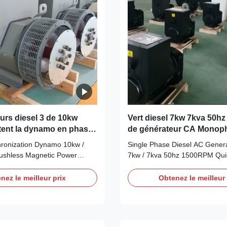
urs diesel 3 de 10kw
Vert diesel 7kw 7kva 50h
tent la dynamo en phase
de générateur CA Monop
isation
ronization Dynamo 10kw /
Single Phase Diesel AC Gener
ushless Magnetic Power
7kw / 7kva 50hz 1500RPM Quic
ck Detail:NameAlternator
Name Alternator Brand Name
RNAColorAccording to the
According to the international 
nez le meilleur prix
Obtenez le meilleur 
standard color card FeatureAC
card Feature AC brushless sy
hronous excitation alternator
excitation alternator Power 7kw
rtificateCE,ISO9001,SASO
CE,ISO9001,SASO Specificatio
ns:ModelWR162Dmanufacturer
WR164A manufacturer Wuxi Cit