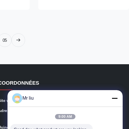
tor Power
excitation alternator Power 70kw Certificate
,SASO
CE,ISO9001,SASO Specifications: Model
 manufacturer
WR274C manufacturer Wuxi City ,Jiangsu
a making
Prov ,China making alternators Output Type
ngle Phase
AC Single Phase diesel generator Terminal
 6 Wire Rated
12 / 6 Wire Rated Voltage 110-240V
05
50HZ Speed
Frequency 60HZ Speed 1800RPM Mounting
COORDONNÉES
Mr liu
Site web:
brushlessacgenerator.com
Adresse:
Route occidentale de No.13Chunsun, zone de dévelop
9:00 AM
pement économique de Xishan, ville de Wuxi
Usine:
Route occidentale de No.13Chunsun, zone de dévelop