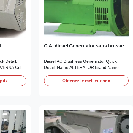
l
C.A. diesel Genernator sans brosse
k Detail:
Diesel AC Brushless Genernator Quick
 WERNA Color
Detail: Name ALTERATOR Brand Name
standard color
WERNA Color According to the international
nchronous
standard color card Feature AC brushless
prix
Obtenez le meilleur prix
w Certificate
synchronous excitation alternator Power
ns: Model
20kw Certificate CE,ISO9001,SASO
y ,Jiangsu
Specifications: Model WR182H manufacturer
s Output Type
Wuxi City ,Jiangsu Prov ,China making
tor Terminal
alternators Output Type AC Single Phase
-240V
diesel generator Terminal 12 / 6 Wire Rated
RPM Mounting
Voltage 110-240V Frequency 50HZ Speed
ding
1500RPM Mounting dimensions Stamford