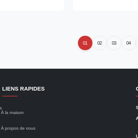
citation alternator Power
synchronous excitation alterna
ate CE,ISO9001,SASO
20kw Certificate CE,ISO9001
s: Model WR224F manufacturer
Specifications: Model WR182H
ngsu Prov ,China making
Wuxi City ,Jiangsu Prov ,Chin
utput Type AC Single Phase
alternators Output Type AC Si
or Terminal 12 / 6 Wire Rated
diesel generator Terminal 12 /
01
02
03
04
240V Frequency 60HZ Speed
Voltage 110-240V Frequency 
1500RPM
LIENS RAPIDES
s
À la maison
À propos de nous