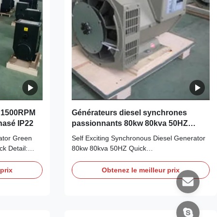
Type Winding
z 1500RPM
Générateurs diesel synchrones
hasé IP22
passionnants 80kw 80kva 50HZ
d'individu petits
ator Green
Self Exciting Synchronous Diesel Generator
k Detail:
80kw 80kva 50HZ Quick
 WERNA Color
Detail:NameAlternator Brand
standard color
NameWERNAColorAccording to the
prix
Obtenez le meilleur prix
nchronous
international standard color card FeatureAC
 Certificate
brushless synchronous excitation alternator
ns: Model
Power 80kwCertificateCE,ISO9001,SASO
y ,Jiangsu
Specifications:ModelWR274Dmanufacturer