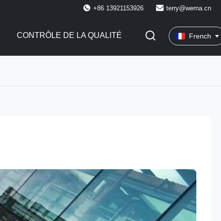
+86 13921153926
terry@werna.cn
CONTRÔLE DE LA QUALITÉ
French