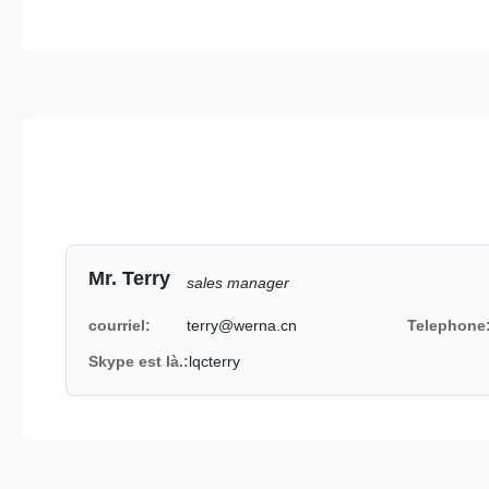
Mr. Terry
sales manager
courriel:
terry@werna.cn
Telephone
Skype est là.:
lqcterry