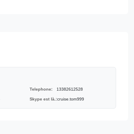
Telephone:
13382612528
8
Skype est là.:
cruise.tom999