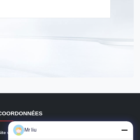
COORDONNÉES
Mr liu
Site web:
brushlessacgenerator.com