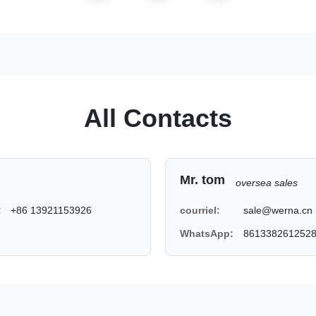
All Contacts
Mr. tom
oversea sales
:
+86 13921153926
courriel:
sale@werna.cn
WhatsApp:
861338261252