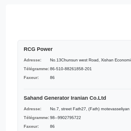
RCG Power
Adresse:
No.13Chunsun west Road, Xishan Economic
Télégramme:
86-510-88261858-201
Faxeur:
86
Sahand Generator Iranian Co.Ltd
Adresse:
No.7, street Fath27, (Fath) motevasseliyan 
Télégramme:
98--9902795722
Faxeur:
86