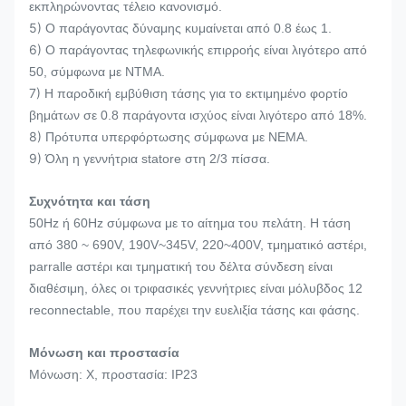
εκπληρώνοντας τέλειο κανονισμό.
5)
Ο παράγοντας δύναμης κυμαίνεται από 0.8 έως 1.
6)
Ο παράγοντας τηλεφωνικής επιρροής είναι λιγότερο από
50, σύμφωνα με NTMA.
7)
Η παροδική εμβύθιση τάσης για το εκτιμημένο φορτίο
βημάτων σε 0.8 παράγοντα ισχύος είναι λιγότερο από 18%.
8)
Πρότυπα υπερφόρτωσης σύμφωνα με NEMA.
9)
Όλη η γεννήτρια statore στη 2/3 πίσσα.
Συχνότητα και τάση
50Hz ή 60Hz σύμφωνα με το αίτημα του πελάτη. Η τάση
από 380 ~ 690V, 190V~345V, 220~400V, τμηματικό αστέρι,
parralle αστέρι και τμηματική του δέλτα σύνδεση είναι
διαθέσιμη, όλες οι τριφασικές γεννήτριες είναι μόλυβδος 12
reconnectable, που παρέχει την ευελιξία τάσης και φάσης.
Μόνωση και προστασία
Μόνωση: Χ, προστασία: IP23