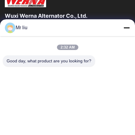
Wuxi Werna Alternator Co., Ltd.
Mr liu
Γρήγοροι Σύνδεσμοι
Σπίτι
Προϊόντα
2:32 AM
Βίντεο
Σχετικά Με Εμάς
Επισκέψεις Στο Εργοστάσιο
Έλεγχος Ποιότητας
Good day, what product are you looking for?
Επικοινωνήστε Μαζί Μας
Ζητήστε Μια Προσφορά
Ειδήσεις
Επικοινωνήστε Μαζί Μας
0086-510-88261858-303
0086-510-88260858
terry@werna.cn