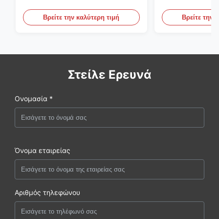
ενιαίας φάσης 65kva με AVR
1500rpm 400kw
για το σύνολο γεννητριών της
σύνολο γεννητρ
Βρείτε την καλύτερη τιμή
Βρείτε την 
Cummins
Στείλε Ερευνά
Ονομασία *
Όνομα εταιρείας
Αριθμός τηλεφώνου