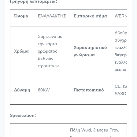
Γρήγορη λεπτομέρεια:
Όνομα
ΕΝΑΛΛΑΚΤΗΣ
Εμπορικό σήμα
WERNA
Αβούρτσισ
Σύμφωνα με
σύγχρονος
την κάρτα
Χαρακτηριστικό
εναλλάκτης
Χρώμα
χρώματος
γνώρισμα
διέγερσης
διεθνών
εναλλασσό
προτύπων
ρεύματος
CE, ISO900
Δύναμη
80KW
Πιστοποιητικό
SASO
Specication:
Πόλη Wuxi, Jiangsu Prov,