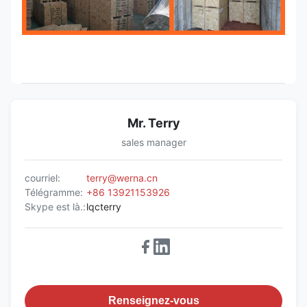
Mr. Terry
sales manager
courriel:
terry@werna.cn
Télégramme:
+86 13921153926
Skype est là.:
lqcterry
Renseignez-vous