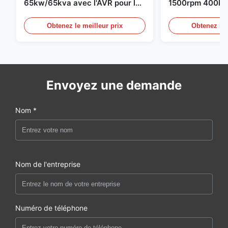
65kw/65kva avec l'AVR pour le
1500rpm 400kw
groupe électrogène de
groupe électro
Obtenez le meilleur prix
Obtenez le 
Envoyez une demande
Nom *
Nom de l'entreprise
Numéro de téléphone