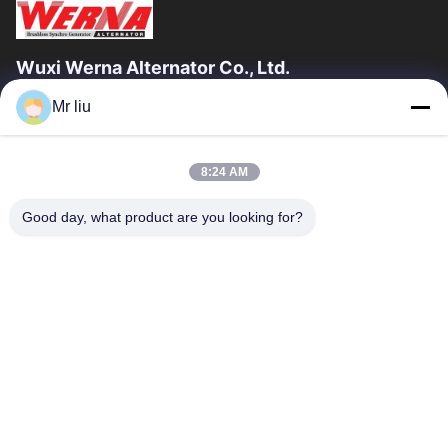
Wuxi Werna Alternator Co., Ltd.
Mr liu
Liens Rapides
À La Maison
Produits
8:24 AM
Vidéos
À Propos De Nous
Visite De L'usine
Contrôle De La Qualité
Good day, what product are you looking for?
Nous Contacter
Demandez Un Devis
Nouvelles
Nous Contacter
0086-510-88261858-303
0086-510-88260858
terry@werna.cn