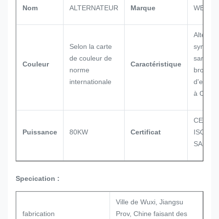
Nom
ALTERNATEUR
Marque
WERNA
Alternat
Selon la carte
synchro
de couleur de
sans
Couleur
Caractéristique
norme
brosse
internationale
d'excita
à C.A.
CE,
Puissance
80KW
Certificat
ISO900
SASO
Specication :
Ville de Wuxi, Jiangsu
fabrication
Prov, Chine faisant des