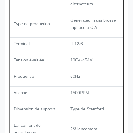
alternateurs
Générateur sans brosse
Type de production
triphasé à C.A.
Terminal
fil 12/6
Tension évaluée
190V~454V
Fréquence
50Hz
Vitesse
1500RPM
Dimension de support
Type de Stamford
Lancement de
2/3 lancement
enroulement