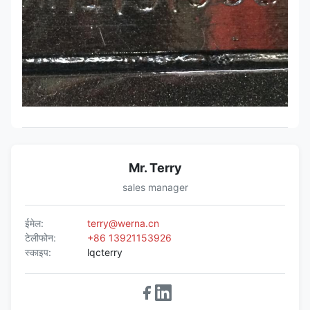
Mr. Terry
sales manager
ईमेल:
terry@werna.cn
टेलीफोन:
+86 13921153926
स्काइप:
lqcterry