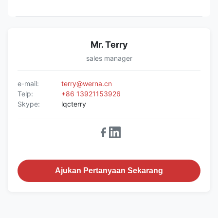
Mr. Terry
sales manager
e-mail:
terry@werna.cn
Telp:
+86 13921153926
Skype:
lqcterry
Ajukan Pertanyaan Sekarang