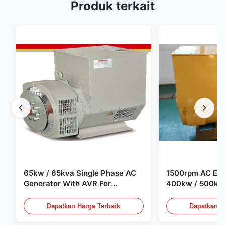
Produk terkait
65kw / 65kva Single Phase AC
1500rpm AC Elec
Generator With AVR For
400kw / 500kv
Generator Set
Generator Set
Dapatkan Harga Terbaik
Dapatkan H