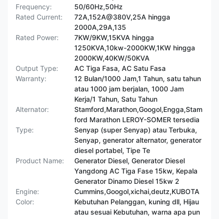
Frequency:
50/60Hz,50Hz
Rated Current:
72A,152A@380V,25A hingga
2000A,29A,135
Rated Power:
7KW/9KW,15KVA hingga
1250KVA,10kw-2000KW,1KW hingga
2000KW,40KW/50KVA
Output Type:
AC Tiga Fasa, AC Satu Fasa
Warranty:
12 Bulan/1000 Jam,1 Tahun, satu tahun
atau 1000 jam berjalan, 1000 Jam
Kerja/1 Tahun, Satu Tahun
Alternator:
Stamford,Marathon,Googol,Engga,Stam
ford Marathon LEROY-SOMER tersedia
Type:
Senyap (super Senyap) atau Terbuka,
Senyap, generator alternator, generator
diesel portabel, Tipe Te
Product Name:
Generator Diesel, Generator Diesel
Yangdong AC Tiga Fase 15kw, Kepala
Generator Dinamo Diesel 15kw 2
Engine:
Cummins,Googol,xichai,deutz,KUBOTA
Color:
Kebutuhan Pelanggan, kuning dll, Hijau
atau sesuai Kebutuhan, warna apa pun