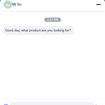
Mr liu
Tautan Cepat
Rumah
Produk
2:17 AM
Video
Tentang Kami
Tur Pabrik
Kontrol Kualitas
Good day, what product are you looking for?
Hubungi Kami
Minta Kutipan
Berita
Hubungi Kami
0086-510-88261858-303
0086-510-88260858
terry@werna.cn
Hak cipta © 2014-2026 Wuxi Werna Alternator Co., Ltd.. Semua. Semua
hak dilindungi.