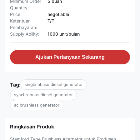
Minimum Order
5 buah
Quantity:
Price:
negotiable
Ketentuan
T/T
Pembayaran:
Supply Ability:
1000 unit/bulan
Ajukan Pertanyaan Sekarang
Tag:
single phase diesel generator
synchronous diesel generator
ac brushless generator
Ringkasan Produk
Stamford Type Brushless Alternator untuk Produsen