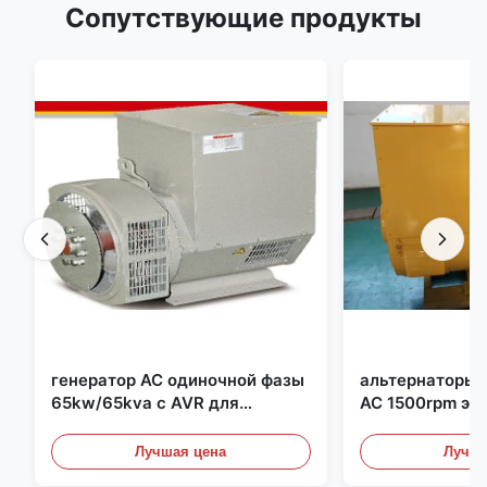
Сопутствующие продукты
генератор AC одиночной фазы
альтернаторы
65kw/65kva с AVR для
AC 1500rpm эл
комплекта генератора
для комплекта
Cummins
Лучшая цена
Лучша