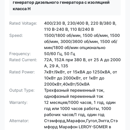
генератор дизельного генератора с изоляцией
класса H
Rated Voltage:
400/230 В, 230/400 В, 220 В/380 В,
110 В-240 В, 110 В/240 В
Speed:
1500/1800 об/мин, 1500 об/мин, 1500
об/мин, 3000/3600 об/мин, 1500 об/
мин/1800 об/мин опционально
Frequency:
50/60 Гц, 50 Гц
Rated Current:
72А, 152А при 380 В, от 25 А до 2000
А, 29 А, 135
Rated Power:
7кВт/9кВт, от 15кВА до 1250кВА, от
10кВт до 2000кВт, от 1кВт до
2000кВт,40кВт/50кВА
Output Type:
Трехфазный переменный ток,
однофазный переменный ток
Warranty:
12 месяцев/1000 часов, 1 год, один
год или 1000 часов работы, 1000
рабочих часов/1 год, один год
Alternator:
Стэмфорд,Марафон,Гугол,Энгга,Стэ
мфорд Марафон LEROY-SOMER в