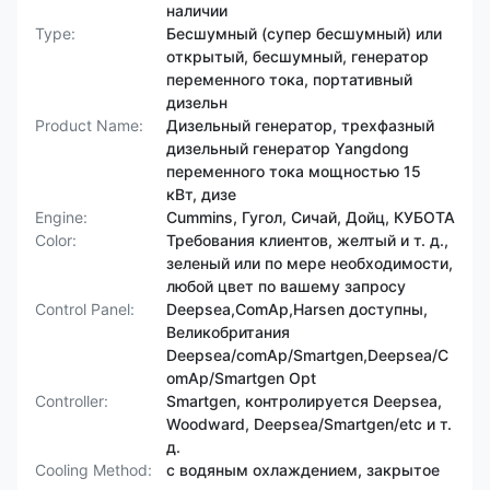
наличии
Type:
Бесшумный (супер бесшумный) или
открытый, бесшумный, генератор
переменного тока, портативный
дизельн
Product Name:
Дизельный генератор, трехфазный
дизельный генератор Yangdong
переменного тока мощностью 15
кВт, дизе
Engine:
Cummins, Гугол, Сичай, Дойц, КУБОТА
Color:
Требования клиентов, желтый и т. д.,
зеленый или по мере необходимости,
любой цвет по вашему запросу
Control Panel:
Deepsea,ComAp,Harsen доступны,
Великобритания
Deepsea/comAp/Smartgen,Deepsea/C
omAp/Smartgen Opt
Controller:
Smartgen, контролируется Deepsea,
Woodward, Deepsea/Smartgen/etc и т.
д.
Cooling Method:
с водяным охлаждением, закрытое