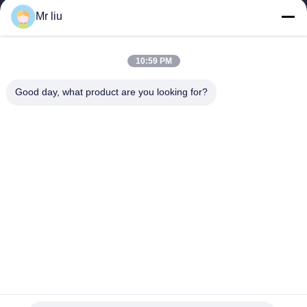
Mr liu
Быстрые Ссылки
Домой
Продукты
10:59 PM
Видеозаписи
О Нас
Экскурсия По Заводу
Контроль Качества
Good day, what product are you looking for?
Свяжитесь С Нами
Запросите Цитату
Новости
Свяжитесь С Нами
0086-510-88261858-303
0086-510-88260858
terry@werna.cn
Авторское право © 2014-2026 Wuxi Werna Alternator Co., Ltd.. Все. Все
права защищены.