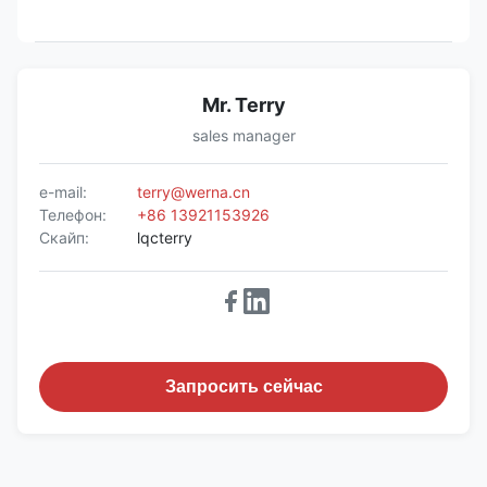
Mr. Terry
sales manager
e-mail:
terry@werna.cn
Телефон:
+86 13921153926
Скайп:
lqcterry
Запросить сейчас