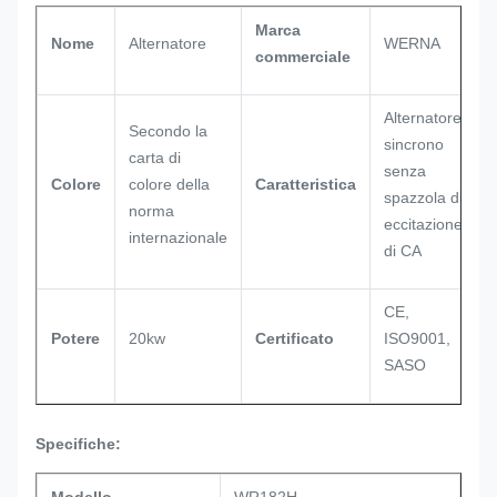
Marca
Nome
Alternatore
WERNA
commerciale
Alternatore
Secondo la
sincrono
carta di
senza
Colore
colore della
Caratteristica
spazzola di
norma
eccitazione
internazionale
di CA
CE,
Potere
20kw
Certificato
ISO9001,
SASO
Specifiche: