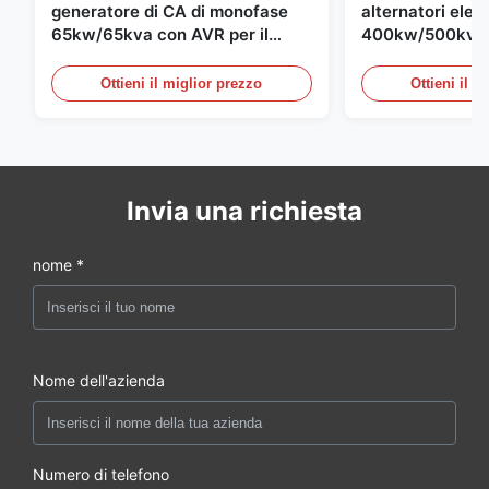
generatore di CA di monofase
alternatori elett
65kw/65kva con AVR per il
400kw/500kva 
gruppo elettrogeno di
per il gruppo el
Cummins
Ottieni il miglior prezzo
Ottieni il m
Invia una richiesta
nome *
Nome dell'azienda
Numero di telefono