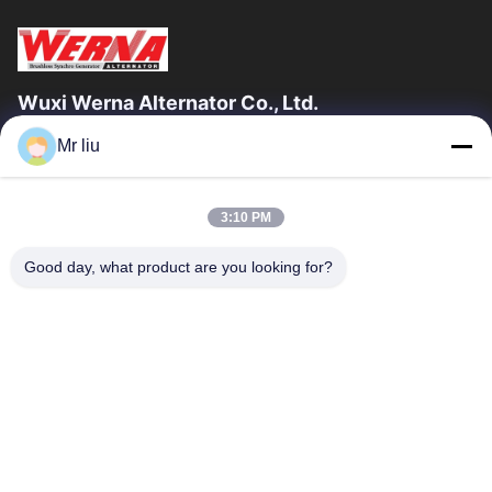
Wuxi Werna Alternator Co., Ltd.
Mr liu
Link Veloci
Casa.
Prodotti
3:10 PM
Video
Su Di Noi
Visita Alla Fabbrica
Controllo Della Qualità
Good day, what product are you looking for?
Contattaci
Chiedi Un Preventivo
Notizie
Contattaci
0086-510-88261858-303
0086-510-88260858
terry@werna.cn