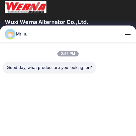
Wuxi Werna Alternator Co., Ltd.
Mr liu
Link Veloci
Casa.
Prodotti
2:55 PM
Video
Su Di Noi
Visita Alla Fabbrica
Controllo Della Qualità
Good day, what product are you looking for?
Contattaci
Chiedi Un Preventivo
Notizie
Contattaci
0086-510-88261858-303
0086-510-88260858
terry@werna.cn