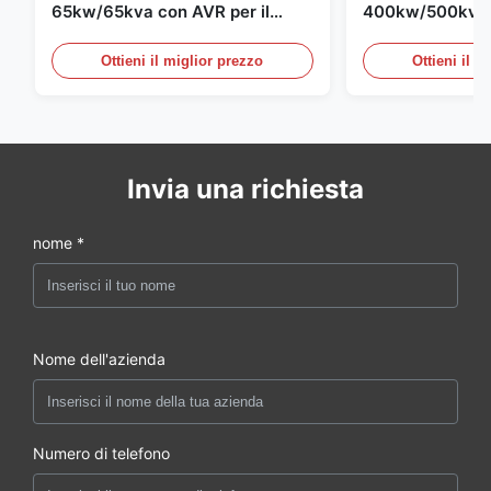
65kw/65kva con AVR per il
400kw/500kva 
gruppo elettrogeno di
per il gruppo el
Cummins
Ottieni il miglior prezzo
Ottieni il m
Invia una richiesta
nome *
Nome dell'azienda
Numero di telefono