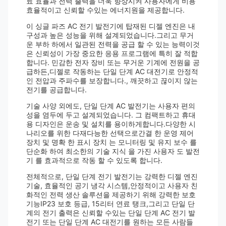
료 효율과 전력 출력을 더욱 향상시켜 사용자에게 비용
효율적이고 신뢰할 수있는 에너지원을 제공합니다.
이 싱글 파즈 AC 전기 발전기에 탑재된 디젤 엔진은 내
구성과 높은 성능을 위해 설계되었습니다.그리고 무거
운 부하 하에서 일관된 전력을 공급 할 수 있는 능력이것
은 신뢰성이 가장 중요한 응용 프로그램에 특히 잘 적합
합니다. 민감한 전자 장비 또는 무거운 기계에 전원을 공
급하든,디젤로 작동하는 단일 단계 AC 대전기로 안정적
인 전압과 주파수를 보장합니다., 깨끗하고 끊이지 않는
전기를 공급합니다.
기술 사양 외에도, 단일 단계 AC 발전기는 사용자 편의
성을 염두에 두고 설계되었습니다. 그 컴팩트하고 휴대
용 디자인은 운송 및 설치를 용이하게합니다.다양한 시
나리오를 위한 다재다능한 선택으로간결 한 운영 제어
장치 및 명확 한 표시 장치 는 모니터링 및 유지 보수 를
단순화 하여 최소한의 기술 지식 을 가진 사용자 도 발전
기 를 효과적으로 작동 할 수 있도록 합니다.
전체적으로, 단일 단계 전기 발전기는 강력한 디젤 엔진
기술, 효율적인 공기 냉각 시스템,안정적이고 사용자 친
화적인 전력 생산 솔루션을 제공하기 위해 강력한 보호
기능IP23 보호 등급, 15리터 연료 탱크,그리고 단일 단
계의 전기 출력은 신뢰할 수있는 단일 단계 AC 전기 발
전기 또는 단일 단계 AC 대전기를 원하는 모든 사람들