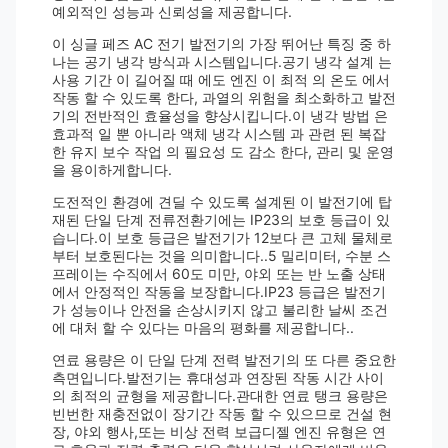
예외적인 성능과 신뢰성을 제공합니다.
이 싱글 페즈 AC 전기 발전기의 가장 뛰어난 특징 중 하
나는 공기 냉각 방식과 시스템입니다.공기 냉각 설계 는
사용 기간 이 길어질 때 에도 엔진 이 최적 의 온도 에서
작동 할 수 있도록 한다, 과열의 위험을 최소화하고 발전
기의 전반적인 효율성을 향상시킵니다.이 냉각 방법 은
효과적 일 뿐 아니라 액체 냉각 시스템 과 관련 된 복잡
한 유지 보수 작업 의 필요성 도 감소 한다, 관리 및 운영
을 용이하게합니다.
도전적인 환경에 견딜 수 있도록 설계된 이 발전기에 탑
재된 단일 단계 전류전환기에는 IP23의 보호 등급이 있
습니다.이 보호 등급은 발전기가 12보다 큰 고체 물체로
부터 보호된다는 것을 의미합니다..5 밀리미터, 수분 스
프레이는 수직에서 60도 미만, 야외 또는 반 노출 상태
에서 안정적인 작동을 보장합니다.IP23 등급은 발전기
가 성능이나 안전을 손상시키지 않고 불리한 날씨 조건
에 대처 할 수 있다는 마음의 평화를 제공합니다..
연료 용량은 이 단일 단계 전력 발전기의 또 다른 중요한
측면입니다.발전기는 휴대성과 연장된 작동 시간 사이
의 최적의 균형을 제공합니다.관대한 연료 탱크 용량은
빈번한 재충전없이 장기간 작동 할 수 있으므로 건설 현
장, 야외 행사,또는 비상 전력 보급디젤 엔진 유형은 연