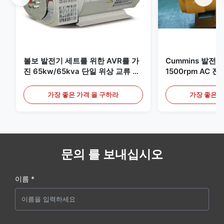
볼보 발전기 세트를 위한 AVR를 가
Cummins 발전
진 65kw/65kva 단일 위상 교류 발
1500rpm AC 
전기
400kw/500kva
가장 좋은 가격 을 구하라
가장 좋은 
문의 를 보내십시오
이름 *