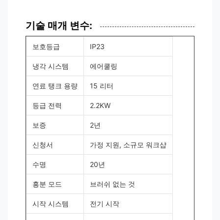
기술 매개 변수:
보호등급
IP23
냉각 시스템
에어쿨링
연료 탱크 용량
15 리터
등급 전력
2.2KW
보증
2년
신청서
가정 지원, 소규모 워크샵
수명
20년
흥분 모드
브러쉬 없는 것
시작 시스템
전기 시작