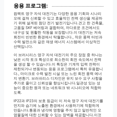
응용 프로그램:
컴팩트 영구 자석 대전기는 다양한 응용 기회와 시나리
오에 걸쳐 신뢰할 수 있고 효율적인 전력 생산을 제공하
기 위해 설계된 첨단 전기 발전기입니다.견고 한 건축물,
고품질 SKF 베어링과 결합하여, 까다로운 조건에서도
내구성 및 원활한 작동을 보장합니다.이 대전기는 저속
회전이 빈번한 환경에서 탁월합니다., 작은 풍력 터빈과
수력 발전소와 같은 재생 에너지 시스템에서 이상적인
선택입니다.
이 브러시리스 영구 자석 대전기의 주요 장점 중 하나는
낮은 시작 토크 특성으로 최소한의 회전 속도에서 전력
을 생성 할 수 있습니다.이 특징은 기계적 입력 전력이
제한되거나 변동되는 응용 프로그램에서 특히 유용합니
다., 마이크로 수력 발전 시설 또는 느린 회전 풍력 에너
지 변환기. 브러쉬리스 디자인은 유지 보수 요구 사항을
추가로 줄이고 신뢰성을 향상시킵니다.일관성 있는 성
능이 중요한 원격 또는 네트워크 밖 시나리오에 적합하
도록.
IP22과 IP23의 보호 등급이 이 저속 영구 자석 대전기를
먼지와 습기에 노출된 환경에서 사용하기에 적합하게
만듭니다.통풍과 냉각에 영향을 주지 않고 일반적인 오
염물질에 대한 신뢰할 수 있는 장벽을 제공합니다.이것