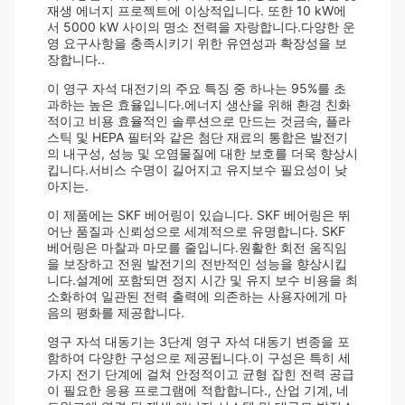
재생 에너지 프로젝트에 이상적입니다. 또한 10 kW에
서 5000 kW 사이의 명소 전력을 자랑합니다.다양한 운
영 요구사항을 충족시키기 위한 유연성과 확장성을 보
장합니다..
이 영구 자석 대전기의 주요 특징 중 하나는 95%를 초
과하는 높은 효율입니다.에너지 생산을 위해 환경 친화
적이고 비용 효율적인 솔루션으로 만드는 것금속, 플라
스틱 및 HEPA 필터와 같은 첨단 재료의 통합은 발전기
의 내구성, 성능 및 오염물질에 대한 보호를 더욱 향상시
킵니다.서비스 수명이 길어지고 유지보수 필요성이 낮
아지는.
이 제품에는 SKF 베어링이 있습니다. SKF 베어링은 뛰
어난 품질과 신뢰성으로 세계적으로 유명합니다. SKF
베어링은 마찰과 마모를 줄입니다.원활한 회전 움직임
을 보장하고 전원 발전기의 전반적인 성능을 향상시킵
니다.설계에 포함되면 정지 시간 및 유지 보수 비용을 최
소화하여 일관된 전력 출력에 의존하는 사용자에게 마
음의 평화를 제공합니다.
영구 자석 대동기는 3단계 영구 자석 대동기 변종을 포
함하여 다양한 구성으로 제공됩니다.이 구성은 특히 세
가지 전기 단계에 걸쳐 안정적이고 균형 잡힌 전력 공급
이 필요한 응용 프로그램에 적합합니다., 산업 기계, 네