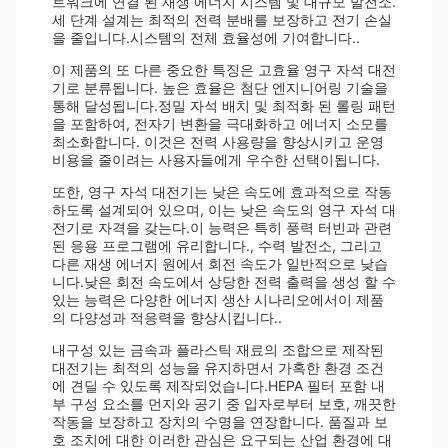
트워크에 연결 된 재생 에너지 시스템 및 대규모 발전소.
세 단계 설계는 최적의 전력 분배를 보장하고 전기 손실
을 줄입니다.시스템의 전체 효율성에 기여합니다..
이 제품의 또 다른 중요한 특징은 고효율 영구 자석 대전
기로 분류됩니다. 높은 효율은 첨단 엔지니어링 기술을
통해 달성됩니다.정밀 자석 배치 및 최적화 된 롤링 패턴
을 포함하여, 전자기 변환을 극대화하고 에너지 소모를
최소화합니다. 이것은 전력 사용량을 향상시키고 운영
비용을 줄이려는 사용자들에게 우수한 선택이됩니다.
또한, 영구 자석 대전기는 낮은 속도에 효과적으로 작동
하도록 설계되어 있으며, 이는 낮은 속도의 영구 자석 대
전기로 자격을 갖는다.이 능력은 특히 풍력 터빈과 관련
된 응용 프로그램에 유리합니다., 수력 발전소, 그리고
다른 재생 에너지 원에서 회전 속도가 일반적으로 낮습
니다.낮은 회전 속도에서 상당한 전력 출력을 생성 할 수
있는 능력은 다양한 에너지 생산 시나리오에서이 제품
의 다양성과 적응력을 향상시킵니다..
내구성 있는 금속과 플라스틱 재료의 조합으로 제작된
대전기는 최적의 성능을 유지하면서 가혹한 환경 조건
에 견딜 수 있도록 제작되었습니다.HEPA 필터 포함 내
부 구성 요소를 먼지와 공기 중 입자로부터 보호, 깨끗한
작동을 보장하고 장치의 수명을 연장합니다. 품질과 보
호 조치에 대한 이러한 관심은 요구되는 산업 환경에 대