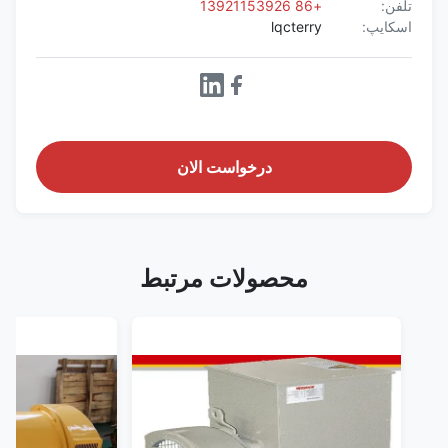
تلفن:
+86 13921153926
اسکایپ:
lqcterry
درخواست الان
محصولات مرتبط