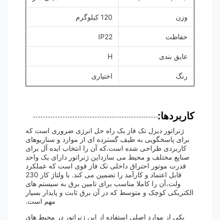
وزن
120 کیلوگرم
حفاظت
IP22
عایق بندی
H
رنگ
اختیاری
کاربردها:
ژنراتور دیزل تک فاز یک راه حل انرژی ضروری است که
برای پاسخگویی به طیف گسترده ای از موارد و سناریوهای
کاربردی طراحی شده است.که آن را انتخاب ایده آل برای
صنایع مختلف و محیط می سازداین ژنراتور دارای یک واحد
قدرت موتور احتراق داخلی تک فاز قوی است که عملکرد
قابل اعتماد و کارآمد را تضمین می کند. با ولتاژ کار 230
ولت،آن را کاملا مناسب برای تامین برق به سیستم های
الکتریکی کوچک و متوسط که در آن برق ثابت و پایدار بسیار
مهم است.
یکی از موارد اصلی استفاده از این ژنراتور در محیط های