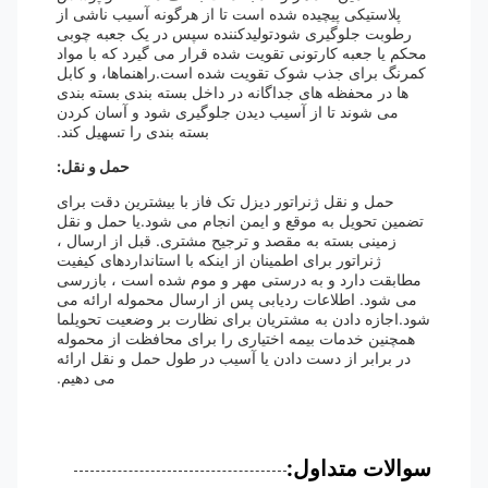
پلاستیکی پیچیده شده است تا از هرگونه آسیب ناشی از
رطوبت جلوگیری شودتولیدکننده سپس در یک جعبه چوبی
محکم یا جعبه کارتونی تقویت شده قرار می گیرد که با مواد
کمرنگ برای جذب شوک تقویت شده است.راهنماها، و کابل
ها در محفظه های جداگانه در داخل بسته بندی بسته بندی
می شوند تا از آسیب دیدن جلوگیری شود و آسان کردن
بسته بندی را تسهیل کند.
حمل و نقل:
حمل و نقل ژنراتور دیزل تک فاز با بیشترین دقت برای
تضمین تحویل به موقع و ایمن انجام می شود.یا حمل و نقل
زمینی بسته به مقصد و ترجیح مشتری. قبل از ارسال ،
ژنراتور برای اطمینان از اینکه با استانداردهای کیفیت
مطابقت دارد و به درستی مهر و موم شده است ، بازرسی
می شود. اطلاعات ردیابی پس از ارسال محموله ارائه می
شود.اجازه دادن به مشتریان برای نظارت بر وضعیت تحویلما
همچنین خدمات بیمه اختیاری را برای محافظت از محموله
در برابر از دست دادن یا آسیب در طول حمل و نقل ارائه
می دهیم.
سوالات متداول: