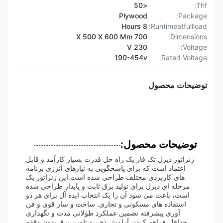
<50
Thf:
Plywood
Package:
8 Hours
Runtimeatfullload:
700 X 500 X 600 Mm
Dimensions:
230 V
Voltage:
190-454v
Rated Voltage:
توضیحات محصول
توضیحات محصول:
ژنراتور دیزل تک فاز یک راه حل قدرت بسیار کارآمد و قابل
اعتماد است که برای پاسخگویی به نیازهای انرژی برنامه
های کاربردی مختلف طراحی شده است.این ژنراتور یک
مرحله ای دیزل برای تولید برق ثابت و پایدار طراحی شده
است، باعث می شود آن را یک انتخاب ایده آل برای هر دو
استفاده های مسکونی و تجاری. ساخت و ساز قوی و فن
آوری پیشرفته تضمین عملکرد طولانی مدت و نگهداری
حداقل،فراهم کردن آرامش ذهن و تامین برق بدون وقفه