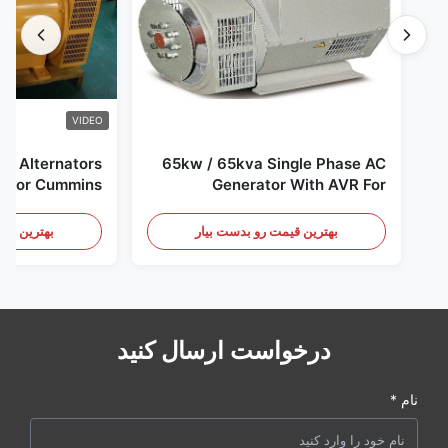
VIDEO
65kw / 65kva Single Phase AC
a For Cummins
Generator With AVR For
Generator Set
Generator Set
بهترین قیمت رو بدست بیار
بهترین قیم
درخواست ارسال کنید
نام *