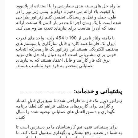
ما راه حل های بسته بندی سفارشی را با استفاده از پلائیوود
با کیفیت بالا ارائه می دهیم تا دوام و ایمنی ژنراتور را در
طول حمل و نقل و رسیدگی تضمین کنیم.ژنراتور طراحی
شده است تا یک زمان اجرا ثابت در بار کامل 8 ساعت ارائه
دهد، که آن را مناسب برای نیازهای تغذیه مداوم می کند.
با دامنه ولتاژ نامی از 190 تا 454 ولت، واحد های قدرت
دیزل تک فاز ما همه کاره و قابل سازگاری با سیستم های
مختلف الکتریکی هستند.این ژنراتور یک فاز محرکه انتخاب
خوبی برای مشتریانی است که به دنبال راه حل های تولید
برق تک فاز کارآمد و قابل اعتماد هستند که به نیازهای
عملیاتی منحصر به فرد خود متناسب هستند.
پشتیبانی و خدمات:
ژنراتور دیزل تک فاز ما طراحی شده تا منبع برق قابل اعتماد
و کارآمد برای کاربردهای مختلف فراهم کند.لطفاً برنامه
نگهداری و دستورالعمل های عملیاتی توصیه شده را دنبال
کنید..
برای پشتیبانی فنی، تیم کارشناسان ما در دسترس است تا
به شما در نصب، رفع مشکل و نگهداری معمول کمک کند. ما
خدمات جامع از جمله بازرسی در محل ارائه می