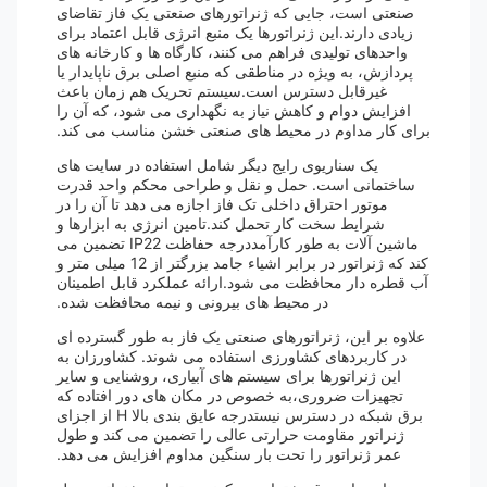
صنعتی است، جایی که ژنراتورهای صنعتی یک فاز تقاضای
زیادی دارند.این ژنراتورها یک منبع انرژی قابل اعتماد برای
واحدهای تولیدی فراهم می کنند، کارگاه ها و کارخانه های
پردازش، به ویژه در مناطقی که منبع اصلی برق ناپایدار یا
غیرقابل دسترس است.سیستم تحریک هم زمان باعث
افزایش دوام و کاهش نیاز به نگهداری می شود، که آن را
برای کار مداوم در محیط های صنعتی خشن مناسب می کند.
یک سناریوی رایج دیگر شامل استفاده در سایت های
ساختمانی است. حمل و نقل و طراحی محکم واحد قدرت
موتور احتراق داخلی تک فاز اجازه می دهد تا آن را در
شرایط سخت کار تحمل کند.تامین انرژی به ابزارها و
ماشین آلات به طور کارآمددرجه حفاظت IP22 تضمین می
کند که ژنراتور در برابر اشیاء جامد بزرگتر از 12 میلی متر و
آب قطره دار محافظت می شود.ارائه عملکرد قابل اطمینان
در محیط های بیرونی و نیمه محافظت شده.
علاوه بر این، ژنراتورهای صنعتی یک فاز به طور گسترده ای
در کاربردهای کشاورزی استفاده می شوند. کشاورزان به
این ژنراتورها برای سیستم های آبیاری، روشنایی و سایر
تجهیزات ضروری،به خصوص در مکان های دور افتاده که
برق شبکه در دسترس نیستدرجه عایق بندی بالا H از اجزای
ژنراتور مقاومت حرارتی عالی را تضمین می کند و طول
عمر ژنراتور را تحت بار سنگین مداوم افزایش می دهد.