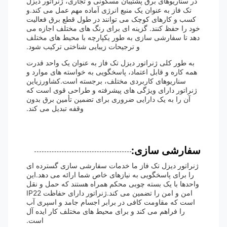
در سناریوهای برق پشتیبان مسکونی و تجاری، ژنراتور دیزل
تک فاز به عنوان یک منبع انرژی آماده مهم عمل می کند.و
کسب و کارهای کوچک می توانند در طول قطع برق فعالیت
خود را حفظ کنند. گزینه ای برای رنگ های مختلف اجازه می
دهد تا سفارشی سازی به طور یکپارچه با محیط های مختلف
و ترجیحات زیبایی شناختی ترکیب شود.
به طور کلی ژنراتور دیزل تک فاز به عنوان یک واحد قدرت
همه کاره و قابل اعتماد، پاسخگویی به خواسته های موارد و
سناریوهای کاربردی مختلف، برجسته است.کشاورزیاین
ژنراتور دارای ویژگی های پیشرفته و طراحی قوی است که
آن را به یک دارایی ضروری برای تضمین تأمین برق بدون
وقفه تبدیل می کند.
سفارشی سازی:
ژنراتور دیزل تک فاز ما خدمات سفارشی سازی گسترده ای
را برای پاسخگویی به نیازهای خاص شما ارائه می دهد.این
واحدها با یک بسته چوبی محکم همراه هستند که حمل و نقل
امن و امن را تضمین می کند.ژنراتور دارای حفاظت IP22
است که مقاومت کافی در برابر اجسام جامد و اسپری آب
را فراهم می کند و برای محیط های مختلف کار ایده آل
است.