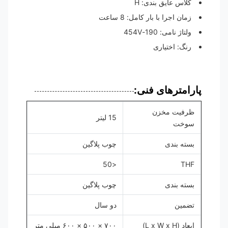
کلاس عایق بندی: H
زمان اجرا با بار کامل: 8 ساعت
ولتاژ نامی: 190-454V
رنگ: اختیاری
پارامترهای فنی:
ظرفیت مخزن
15 لیتر
سوخت
بسته بندی
چوب پلاگین
<50
THF
بسته بندی
چوب پلاگین
تضمین
دو سال
ابعاد (L x W x H)
۷۰۰ × ۵۰۰ × ۶۰۰ میلی متر