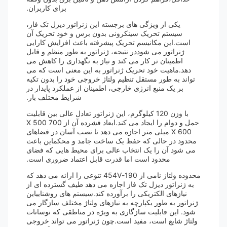
برای کاربران.
یکی از ویژگی های برجسته این ژنراتور دیزل تک فاز،
سیستم تحریک سینکرونی بدون برس و خود تحریک آن
است.این مکانیسم تحریک پیشرفته باعث افزایش کارایی
ژنراتور می شوددر نتیجه، ژنراتور به طور منظم و قابل
اطمینان تر کار می کند و نیاز به نگهداری را کاهش می
دهد.ماهیت خود تحریک ژنراتور به این معنی است که می
تواند به طور مستقل تنظیم ولتاژ خروجی خود را بدون تکیه
بر یک منبع انرژی خارجی، اطمینان از عملکرد پایدار در
شرایط مختلف بار.
با وزن 120 کیلوگرم، این ژنراتور تعادل عالی بین قابلیت
حمل و دوام را ایجاد می کند.ابعاد فشرده آن از 700 X 500
X 600 میلی متر اجازه می دهد تا نصب آسان در فضاهای
محدود در حالی که حفظ یک ساخت جامد و محکماین باعث
می شود آن را یک انتخاب عالی برای محیط هایی که فضای
محدود است اما قدرت قابل اعتماد ضروری است.
محدوده ولتاژ نامی از 190-454V تنوعی را ارائه می دهد که
به ژنراتور دیزل تک فاز اجازه می دهد طیف گسترده ای از
نیازهای الکتریکی را برآورده کند.سیستم های روشناییاین
ژنراتور به طور یکپارچه به نیازهای ولتاژ مختلف سازگار می
شود. این قابلیت سازگاری به ویژه در مناطقی که نوسانات
ولتاژ شایع است، مفید است.چون ژنراتور می تواند خروجی