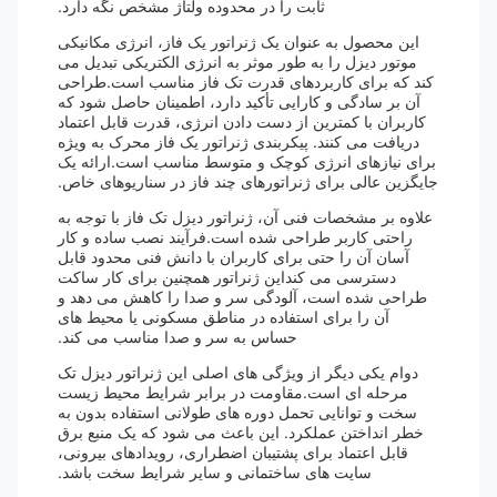
ثابت را در محدوده ولتاژ مشخص نگه دارد.
این محصول به عنوان یک ژنراتور یک فاز، انرژی مکانیکی
موتور دیزل را به طور موثر به انرژی الکتریکی تبدیل می
کند که برای کاربردهای قدرت تک فاز مناسب است.طراحی
آن بر سادگی و کارایی تأکید دارد، اطمینان حاصل شود که
کاربران با کمترین از دست دادن انرژی، قدرت قابل اعتماد
دریافت می کنند. پیکربندی ژنراتور یک فاز محرک به ویژه
برای نیازهای انرژی کوچک و متوسط مناسب است.ارائه یک
جایگزین عالی برای ژنراتورهای چند فاز در سناریوهای خاص.
علاوه بر مشخصات فنی آن، ژنراتور دیزل تک فاز با توجه به
راحتی کاربر طراحی شده است.فرآیند نصب ساده و کار
آسان آن را حتی برای کاربران با دانش فنی محدود قابل
دسترسی می کنداین ژنراتور همچنین برای کار ساکت
طراحی شده است، آلودگی سر و صدا را کاهش می دهد و
آن را برای استفاده در مناطق مسکونی یا محیط های
حساس به سر و صدا مناسب می کند.
دوام یکی دیگر از ویژگی های اصلی این ژنراتور دیزل تک
مرحله ای است.مقاومت در برابر شرایط محیط زیست
سخت و توانایی تحمل دوره های طولانی استفاده بدون به
خطر انداختن عملکرد. این باعث می شود که یک منبع برق
قابل اعتماد برای پشتیبان اضطراری، رویدادهای بیرونی،
سایت های ساختمانی و سایر شرایط سخت باشد.