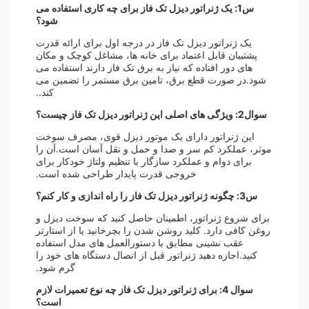
س1: یک ژنراتور دیزل تک فاز برای چه کاری استفاده می
شود؟
یک ژنراتور دیزل تک فاز در درجه اول برای ارائه قدرت
پشتیبان قابل اعتماد برای خانه ها، مشاغل کوچک و مکان
های دور افتاده که نیاز به برق تک فاز دارند استفاده می
شود.در صورت قطع برق، تامین برق مستمر را تضمین می
کند..
سوال2: ویژگی های اصلی این ژنراتور دیزل تک فاز چیست؟
این ژنراتور دارای یک موتور دیزل قوی، مصرف سوخت
موثر، عملکرد کم سر و صدا و حمل و نقل آسان است.آن را
برای دوام و عملکرد سازگار با تنظیم ولتاژ خودکار برای
خروجی قدرت پایدار طراحی شده است.
س3: چگونه ژنراتور دیزل تک فاز را راه اندازی و کار کنم؟
برای شروع ژنراتور، اطمینان حاصل کنید که سوخت دیزل و
روغن کافی دارد. کلید روشن شدن را بچرخانید یا از استارتر
عقب نشینی مطابق با دستورالعمل های مدل استفاده
کنید.اجازه دهید ژنراتور قبل از اتصال دستگاه های خود را
گرم شود.
سوال 4: برای ژنراتور دیزل تک فاز چه نوع تعمیرات لازم
است؟