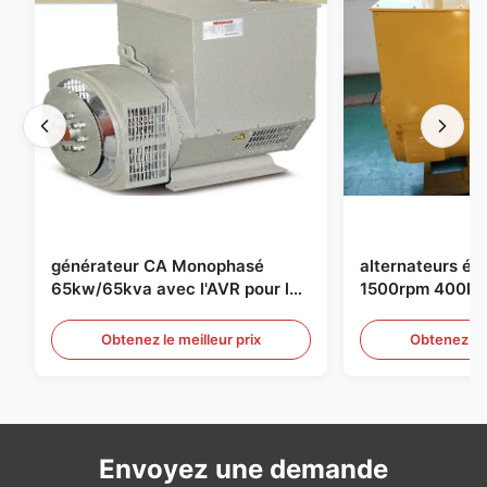
générateur CA Monophasé
alternateurs éle
65kw/65kva avec l'AVR pour le
1500rpm 400kw
groupe électrogène de
groupe électro
Obtenez le meilleur prix
Obtenez le 
Envoyez une demande